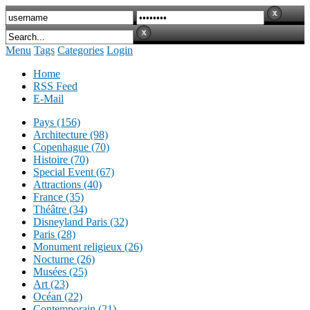
Menu
Tags
Categories
Login
Home
RSS Feed
E-Mail
Pays (156)
Architecture (98)
Copenhague (70)
Histoire (70)
Special Event (67)
Attractions (40)
France (35)
Théâtre (34)
Disneyland Paris (32)
Paris (28)
Monument religieux (26)
Nocturne (26)
Musées (25)
Art (23)
Océan (22)
Contemporain (21)