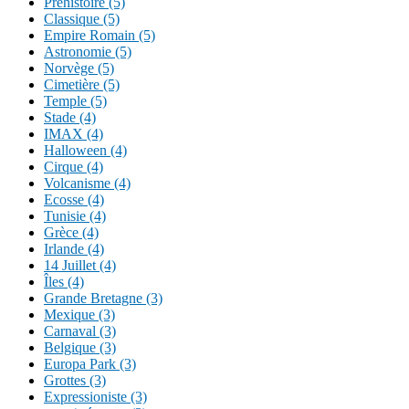
Préhistoire (5)
Classique (5)
Empire Romain (5)
Astronomie (5)
Norvège (5)
Cimetière (5)
Temple (5)
Stade (4)
IMAX (4)
Halloween (4)
Cirque (4)
Volcanisme (4)
Ecosse (4)
Tunisie (4)
Grèce (4)
Irlande (4)
14 Juillet (4)
Îles (4)
Grande Bretagne (3)
Mexique (3)
Carnaval (3)
Belgique (3)
Europa Park (3)
Grottes (3)
Expressioniste (3)