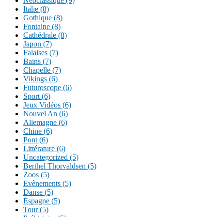
Néoclassique (9)
Italie (8)
Gothique (8)
Fontaine (8)
Cathédrale (8)
Japon (7)
Falaises (7)
Bains (7)
Chapelle (7)
Vikings (6)
Futuroscope (6)
Sport (6)
Jeux Vidéos (6)
Nouvel An (6)
Allemagne (6)
Chine (6)
Pont (6)
Littérature (6)
Uncategorized (5)
Berthel Thorvaldsen (5)
Zoos (5)
Evènements (5)
Danse (5)
Espagne (5)
Tour (5)