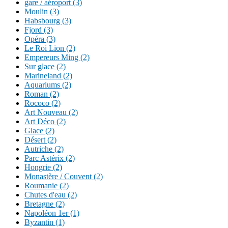
gare / aéroport (3)
Moulin (3)
Habsbourg (3)
Fjord (3)
Opéra (3)
Le Roi Lion (2)
Empereurs Ming (2)
Sur glace (2)
Marineland (2)
Aquariums (2)
Roman (2)
Rococo (2)
Art Nouveau (2)
Art Déco (2)
Glace (2)
Désert (2)
Autriche (2)
Parc Astérix (2)
Hongrie (2)
Monastère / Couvent (2)
Roumanie (2)
Chutes d'eau (2)
Bretagne (2)
Napoléon 1er (1)
Byzantin (1)