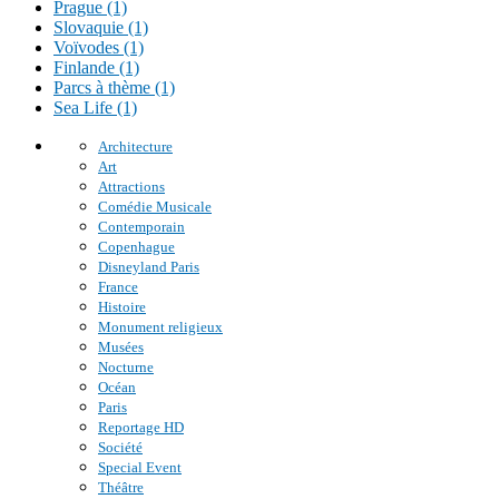
Prague (1)
Slovaquie (1)
Voïvodes (1)
Finlande (1)
Parcs à thème (1)
Sea Life (1)
Architecture
Art
Attractions
Comédie Musicale
Contemporain
Copenhague
Disneyland Paris
France
Histoire
Monument religieux
Musées
Nocturne
Océan
Paris
Reportage HD
Société
Special Event
Théâtre