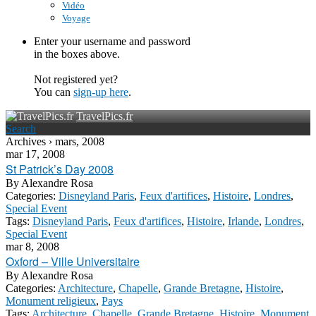
Vidéo
Voyage
Enter your username and password
in the boxes above.
Not registered yet?
You can
sign-up here
.
TravelPics.fr
Search
Archives › mars, 2008
mar 17, 2008
St Patrick’s Day 2008
By
Alexandre Rosa
Categories:
Disneyland Paris
,
Feux d'artifices
,
Histoire
,
Londres
,
Special Event
Tags:
Disneyland Paris
,
Feux d'artifices
,
Histoire
,
Irlande
,
Londres
,
Special Event
mar 8, 2008
Oxford – Ville Universitaire
By
Alexandre Rosa
Categories:
Architecture
,
Chapelle
,
Grande Bretagne
,
Histoire
,
Monument religieux
,
Pays
Tags:
Architecture
,
Chapelle
,
Grande Bretagne
,
Histoire
,
Monument