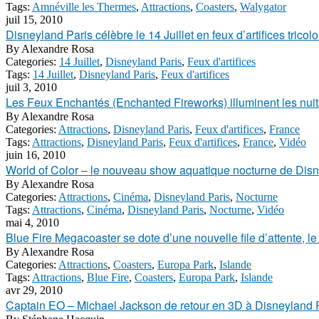
Tags:
Amnéville les Thermes
,
Attractions
,
Coasters
,
Walygator
juil 15, 2010
Disneyland Paris célèbre le 14 Juillet en feux d’artifices tricolo
By
Alexandre Rosa
Categories:
14 Juillet
,
Disneyland Paris
,
Feux d'artifices
Tags:
14 Juillet
,
Disneyland Paris
,
Feux d'artifices
juil 3, 2010
Les Feux Enchantés (Enchanted Fireworks) illuminent les nuit
By
Alexandre Rosa
Categories:
Attractions
,
Disneyland Paris
,
Feux d'artifices
,
France
Tags:
Attractions
,
Disneyland Paris
,
Feux d'artifices
,
France
,
Vidéo
juin 16, 2010
World of Color – le nouveau show aquatique nocturne de Disne
By
Alexandre Rosa
Categories:
Attractions
,
Cinéma
,
Disneyland Paris
,
Nocturne
Tags:
Attractions
,
Cinéma
,
Disneyland Paris
,
Nocturne
,
Vidéo
mai 4, 2010
Blue Fire Megacoaster se dote d’une nouvelle file d’attente, l
By
Alexandre Rosa
Categories:
Attractions
,
Coasters
,
Europa Park
,
Islande
Tags:
Attractions
,
Blue Fire
,
Coasters
,
Europa Park
,
Islande
avr 29, 2010
Captain EO – Michael Jackson de retour en 3D à Disneyland P