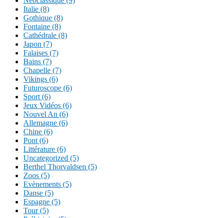
Néoclassique (9)
Italie (8)
Gothique (8)
Fontaine (8)
Cathédrale (8)
Japon (7)
Falaises (7)
Bains (7)
Chapelle (7)
Vikings (6)
Futuroscope (6)
Sport (6)
Jeux Vidéos (6)
Nouvel An (6)
Allemagne (6)
Chine (6)
Pont (6)
Littérature (6)
Uncategorized (5)
Berthel Thorvaldsen (5)
Zoos (5)
Evènements (5)
Danse (5)
Espagne (5)
Tour (5)