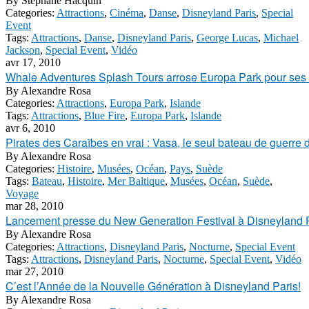
By
Stéphane Hacquin
Categories:
Attractions
,
Cinéma
,
Danse
,
Disneyland Paris
,
Special
Event
Tags:
Attractions
,
Danse
,
Disneyland Paris
,
George Lucas
,
Michael
Jackson
,
Special Event
,
Vidéo
avr 17, 2010
Whale Adventures Splash Tours arrose Europa Park pour ses
By
Alexandre Rosa
Categories:
Attractions
,
Europa Park
,
Islande
Tags:
Attractions
,
Blue Fire
,
Europa Park
,
Islande
avr 6, 2010
Pirates des Caraïbes en vrai : Vasa, le seul bateau de guerr
By
Alexandre Rosa
Categories:
Histoire
,
Musées
,
Océan
,
Pays
,
Suède
Tags:
Bateau
,
Histoire
,
Mer Baltique
,
Musées
,
Océan
,
Suède
,
Voyage
mar 28, 2010
Lancement presse du New Generation Festival à Disneyland Pa
By
Alexandre Rosa
Categories:
Attractions
,
Disneyland Paris
,
Nocturne
,
Special Event
Tags:
Attractions
,
Disneyland Paris
,
Nocturne
,
Special Event
,
Vidéo
mar 27, 2010
C’est l’Année de la Nouvelle Génération à Disneyland Paris!
By
Alexandre Rosa