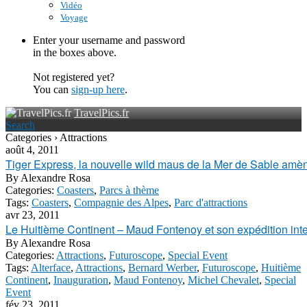
Vidéo
Voyage
Enter your username and password
in the boxes above.
Not registered yet?
You can
sign-up here
.
TravelPics.fr
Search
Categories › Attractions
août 4, 2011
Tiger Express, la nouvelle wild maus de la Mer de Sable amè
By
Alexandre Rosa
Categories:
Coasters
,
Parcs à thème
Tags:
Coasters
,
Compagnie des Alpes
,
Parc d'attractions
avr 23, 2011
Le Huitième Continent – Maud Fontenoy et son expédition int
By
Alexandre Rosa
Categories:
Attractions
,
Futuroscope
,
Special Event
Tags:
Alterface
,
Attractions
,
Bernard Werber
,
Futuroscope
,
Huitième
Continent
,
Inauguration
,
Maud Fontenoy
,
Michel Chevalet
,
Special
Event
fév 23, 2011