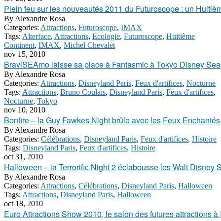
Plein feu sur les nouveautés 2011 du Futuroscope : un Huitiè
By
Alexandre Rosa
Categories:
Attractions
,
Futuroscope
,
IMAX
Tags:
Alterface
,
Attractions
,
Ecologie
,
Futuroscope
,
Huitième
Continent
,
IMAX
,
Michel Chevalet
nov 15, 2010
BraviSEAmo laisse sa place à Fantasmic à Tokyo Disney Sea
By
Alexandre Rosa
Categories:
Attractions
,
Disneyland Paris
,
Feux d'artifices
,
Nocturne
Tags:
Attractions
,
Bruno Coulais
,
Disneyland Paris
,
Feux d'artifices
,
Nocturne
,
Tokyo
nov 10, 2010
Bonfire – la Guy Fawkes Night brûle avec les Feux Enchantés
By
Alexandre Rosa
Categories:
Célébrations
,
Disneyland Paris
,
Feux d'artifices
,
Histoire
Tags:
Disneyland Paris
,
Feux d'artifices
,
Histoire
oct 31, 2010
Halloween – la Terrorific Night 2 éclabousse les Walt Disney
By
Alexandre Rosa
Categories:
Attractions
,
Célébrations
,
Disneyland Paris
,
Halloween
Tags:
Attractions
,
Disneyland Paris
,
Halloween
oct 18, 2010
Euro Attractions Show 2010, le salon des futures attractions 