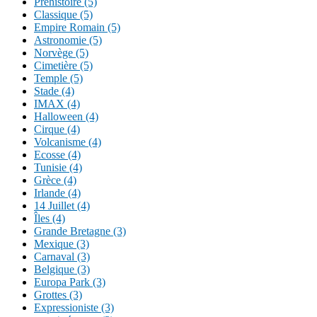
Préhistoire (5)
Classique (5)
Empire Romain (5)
Astronomie (5)
Norvège (5)
Cimetière (5)
Temple (5)
Stade (4)
IMAX (4)
Halloween (4)
Cirque (4)
Volcanisme (4)
Ecosse (4)
Tunisie (4)
Grèce (4)
Irlande (4)
14 Juillet (4)
Îles (4)
Grande Bretagne (3)
Mexique (3)
Carnaval (3)
Belgique (3)
Europa Park (3)
Grottes (3)
Expressioniste (3)