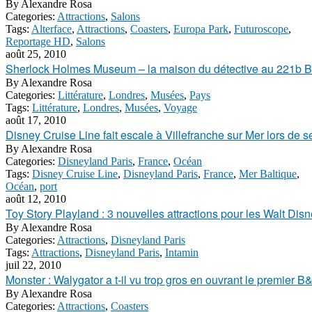
By
Alexandre Rosa
Categories:
Attractions
,
Salons
Tags:
Alterface
,
Attractions
,
Coasters
,
Europa Park
,
Futuroscope
,
Reportage HD
,
Salons
août 25, 2010
Sherlock Holmes Museum – la maison du détective au 221b B
By
Alexandre Rosa
Categories:
Littérature
,
Londres
,
Musées
,
Pays
Tags:
Littérature
,
Londres
,
Musées
,
Voyage
août 17, 2010
Disney Cruise Line fait escale à Villefranche sur Mer lors de 
By
Alexandre Rosa
Categories:
Disneyland Paris
,
France
,
Océan
Tags:
Disney Cruise Line
,
Disneyland Paris
,
France
,
Mer Baltique
,
Océan
,
port
août 12, 2010
Toy Story Playland : 3 nouvelles attractions pour les Walt Dis
By
Alexandre Rosa
Categories:
Attractions
,
Disneyland Paris
Tags:
Attractions
,
Disneyland Paris
,
Intamin
juil 22, 2010
Monster : Walygator a t-il vu trop gros en ouvrant le premier
By
Alexandre Rosa
Categories:
Attractions
,
Coasters