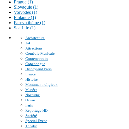
Prague (1)
Slovaquie (1)
Voïvodes (1)
Finlande (1)
Parcs à thème (1)
Sea Life (1)
Architecture
Art
Attractions
Comédie Musicale
Contemporain
Copenhague
Disneyland Paris
France
Histoire
Monument religieux
Musées
Nocturne
Océan
Paris
Reportage HD
Société
Special Event
Théâtre