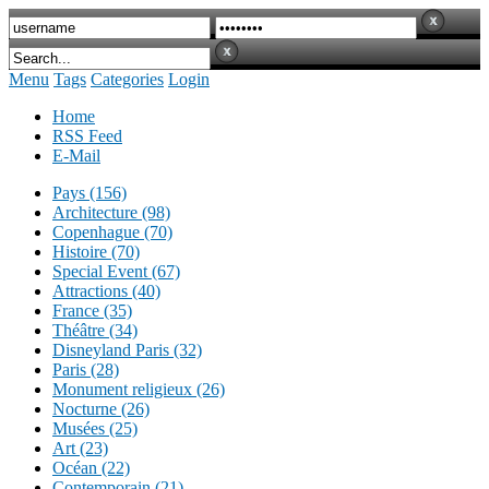
Menu
Tags
Categories
Login
Home
RSS Feed
E-Mail
Pays (156)
Architecture (98)
Copenhague (70)
Histoire (70)
Special Event (67)
Attractions (40)
France (35)
Théâtre (34)
Disneyland Paris (32)
Paris (28)
Monument religieux (26)
Nocturne (26)
Musées (25)
Art (23)
Océan (22)
Contemporain (21)