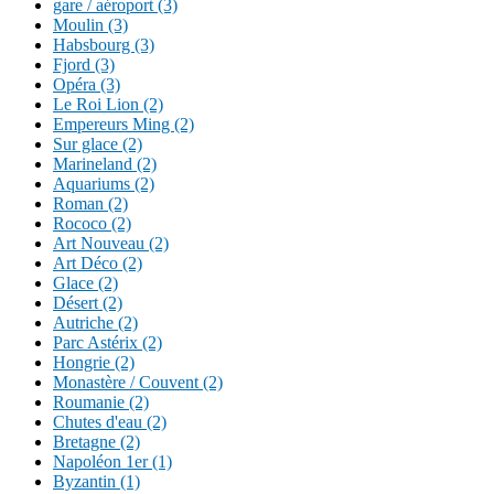
gare / aéroport (3)
Moulin (3)
Habsbourg (3)
Fjord (3)
Opéra (3)
Le Roi Lion (2)
Empereurs Ming (2)
Sur glace (2)
Marineland (2)
Aquariums (2)
Roman (2)
Rococo (2)
Art Nouveau (2)
Art Déco (2)
Glace (2)
Désert (2)
Autriche (2)
Parc Astérix (2)
Hongrie (2)
Monastère / Couvent (2)
Roumanie (2)
Chutes d'eau (2)
Bretagne (2)
Napoléon 1er (1)
Byzantin (1)