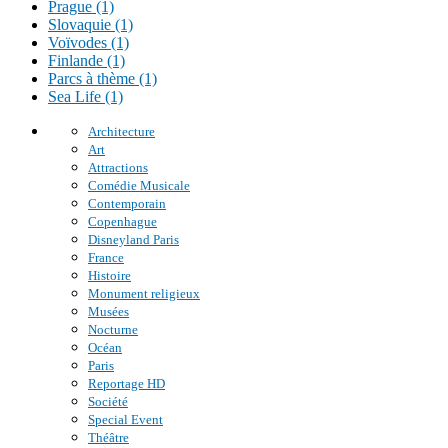
Prague (1)
Slovaquie (1)
Voïvodes (1)
Finlande (1)
Parcs à thème (1)
Sea Life (1)
Architecture
Art
Attractions
Comédie Musicale
Contemporain
Copenhague
Disneyland Paris
France
Histoire
Monument religieux
Musées
Nocturne
Océan
Paris
Reportage HD
Société
Special Event
Théâtre