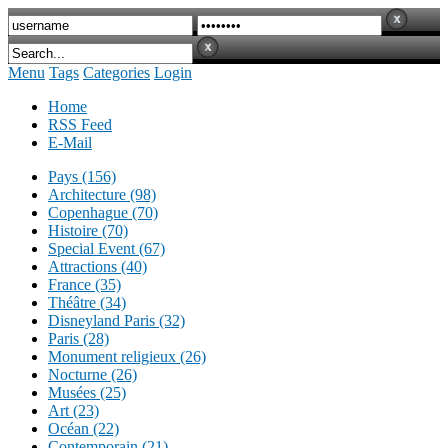
Menu
Tags
Categories
Login
Home
RSS Feed
E-Mail
Pays (156)
Architecture (98)
Copenhague (70)
Histoire (70)
Special Event (67)
Attractions (40)
France (35)
Théâtre (34)
Disneyland Paris (32)
Paris (28)
Monument religieux (26)
Nocturne (26)
Musées (25)
Art (23)
Océan (22)
Contemporain (21)