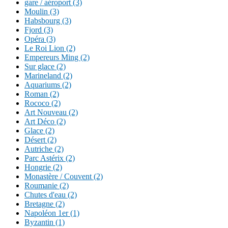
gare / aéroport (3)
Moulin (3)
Habsbourg (3)
Fjord (3)
Opéra (3)
Le Roi Lion (2)
Empereurs Ming (2)
Sur glace (2)
Marineland (2)
Aquariums (2)
Roman (2)
Rococo (2)
Art Nouveau (2)
Art Déco (2)
Glace (2)
Désert (2)
Autriche (2)
Parc Astérix (2)
Hongrie (2)
Monastère / Couvent (2)
Roumanie (2)
Chutes d'eau (2)
Bretagne (2)
Napoléon 1er (1)
Byzantin (1)