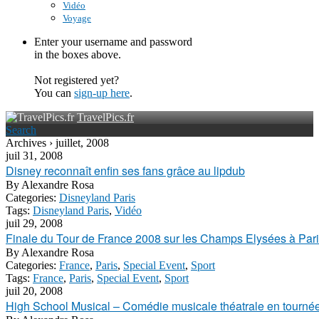
Vidéo
Voyage
Enter your username and password
in the boxes above.
Not registered yet?
You can
sign-up here
.
TravelPics.fr
Search
Archives › juillet, 2008
juil 31, 2008
Disney reconnaît enfin ses fans grâce au lipdub
By
Alexandre Rosa
Categories:
Disneyland Paris
Tags:
Disneyland Paris
,
Vidéo
juil 29, 2008
Finale du Tour de France 2008 sur les Champs Elysées à Par
By
Alexandre Rosa
Categories:
France
,
Paris
,
Special Event
,
Sport
Tags:
France
,
Paris
,
Special Event
,
Sport
juil 20, 2008
High School Musical – Comédie musicale théatrale en tourné