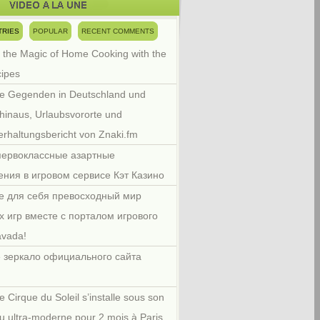
TRIES
POPULAR
RECENT COMMENTS
 the Magic of Home Cooking with the
cipes
e Gegenden in Deutschland und
hinaus, Urlaubsvororte und
rhaltungsbericht von Znaki.fm
первоклассные азартные
ения в игровом сервисе Кэт Казино
е для себя превосходный мир
х игр вместе с порталом игрового
avada!
 зеркало официального сайта
e Cirque du Soleil s’installe sous son
u ultra-moderne pour 2 mois à Paris