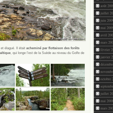
août 200
juillet 2
juin 200
mai 200
avril 20
mars 20
et élagué. Il était
acheminé par flottaison des forêts
février 
altique
, qui longe l’est de la Suède au niveau du Golfe de
janvier 
décembr
novembr
octobre 
septemb
juillet 2
mai 200
mars 20