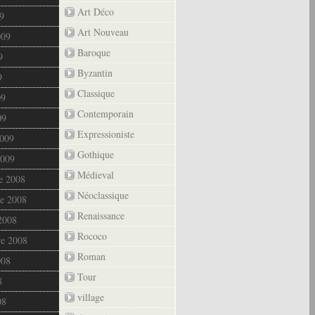
Art Déco
9
Art Nouveau
009
Baroque
9
Byzantin
9
Classique
09
Contemporain
09
Expressioniste
2009
Gothique
2009
Médieval
e 2008
Néoclassique
e 2008
Renaissance
2008
Rococo
re 2008
Roman
008
Tour
8
village
08