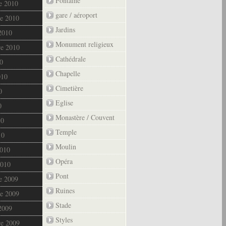
Fontaine
e 2010
gare / aéroport
e 2010
Jardins
2010
Monument religieux
re 2010
Cathédrale
0
Chapelle
010
Cimetière
0
Eglise
0
Monastère / Couvent
10
Temple
10
Moulin
2010
Opéra
2010
Pont
e 2009
Ruines
e 2009
Stade
2009
Styles
re 2009