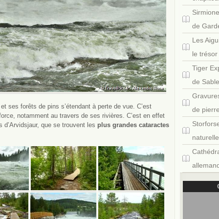
Sirmione
de Gard
Les Aigu
le tréso
Tiger Ex
de Sabl
Gravures
et ses forêts de pins s’étendant à perte de vue. C’est
de pierr
force, notamment au travers de ses rivières. C’est en effet
Storfors
 d’Arvidsjaur, que se trouvent les
plus grandes cataractes
naturell
Cathédra
allemand