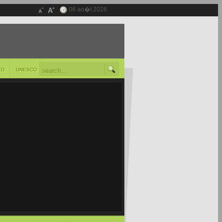
06 ao�t 2026
ED
UNESCO