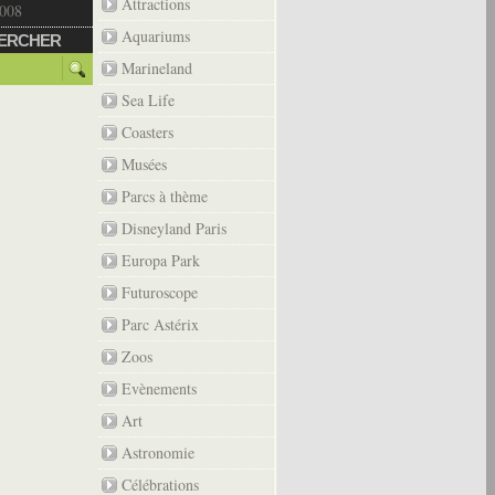
Attractions
2008
Aquariums
ERCHER
Marineland
Sea Life
Coasters
Musées
Parcs à thème
Disneyland Paris
Europa Park
Futuroscope
Parc Astérix
Zoos
Evènements
Art
Astronomie
Célébrations