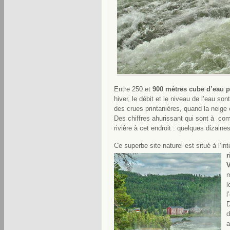
Entre 250 et
900 mètres cube d’eau p
hiver, le débit et le niveau de l’eau s
des crues printanières, quand la neig
Des chiffres ahurissant qui sont à comp
rivière à cet endroit : quelques dizain
Ce superbe site naturel est situé à l’in
r
V
m
l
l
D
d
a