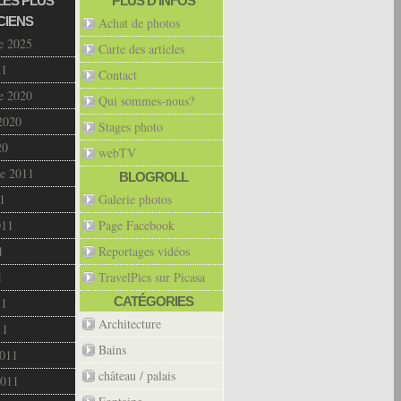
LES PLUS
PLUS D’INFOS
CIENS
Achat de photos
e 2025
Carte des articles
21
Contact
e 2020
Qui sommes-nous?
2020
Stages photo
20
webTV
e 2011
BLOGROLL
1
Galerie photos
011
Page Facebook
1
Reportages vidéos
1
TravelPics sur Picasa
CATÉGORIES
11
Architecture
11
Bains
2011
château / palais
2011