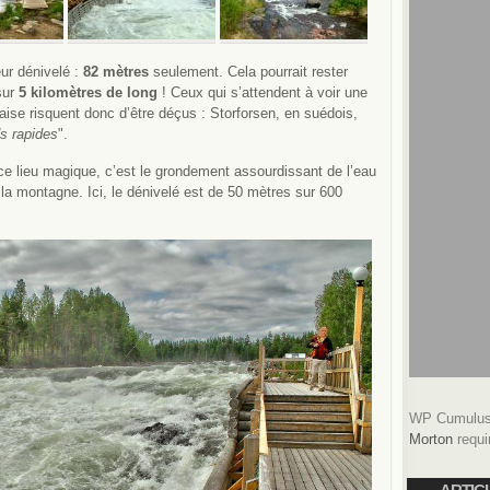
ur dénivelé :
82 mètres
seulement. Cela pourrait rester
 sur
5 kilomètres de long
! Ceux qui s’attendent à voir une
ise risquent donc d’être déçus : Storforsen, en suédois,
s rapides
".
ce lieu magique, c’est le grondement assourdissant de l’eau
 la montagne. Ici, le dénivelé est de 50 mètres sur 600
WP Cumulus 
Morton
requi