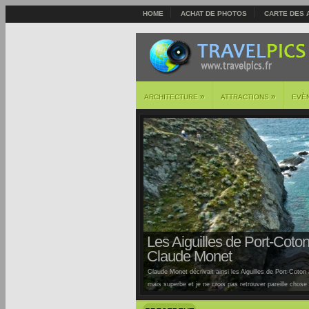
HOME
ACHAT DE PHOTOS
CARTE DES 
»
»
ARCHITECTURE
ATTRACTIONS
EVÈ
Les Aiguilles de Port-Coton 
Claude Monet
Claude Monet décrivait ainsi les Aiguilles de Port-Coton à
mais superbe et je ne crois pas retrouver pareille chose ai
Auburtin… Situées sur la côte sauvage de cette île, la pl