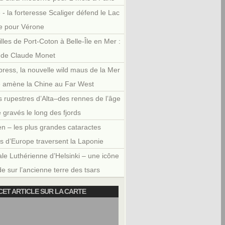
 - la forteresse Scaliger défend le Lac
e pour Vérone
illes de Port-Coton à Belle-Île en Mer :
r de Claude Monet
press, la nouvelle wild maus de la Mer
e amène la Chine au Far West
 rupestres d’Alta–des rennes de l’âge
e gravés le long des fjords
en – les plus grandes cataractes
es d’Europe traversent la Laponie
le Luthérienne d’Helsinki – une icône
e sur l’ancienne terre des tsars
CET ARTICLE SUR LA CARTE