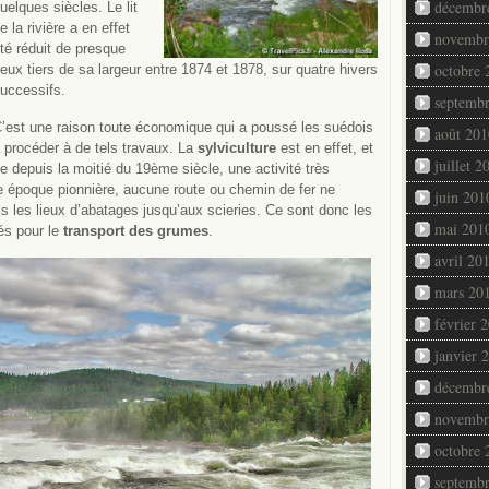
décembr
uelques siècles. Le lit
e la rivière a en effet
novembr
té réduit de presque
octobre 
eux tiers de sa largeur entre 1874 et 1878, sur quatre hivers
uccessifs.
septemb
’est une raison toute économique qui a poussé les suédois
août 201
 procéder à de tels travaux. La
sylviculture
est en effet, et
juillet 2
e depuis la moitié du 19ème siècle, une activité très
e époque pionnière, aucune route ou chemin de fer ne
juin 201
is les lieux d’abatages jusqu’aux scieries. Ce sont donc les
mai 201
sés pour le
transport des grumes
.
avril 20
mars 20
février 
janvier 
décembr
novembr
octobre 
septemb