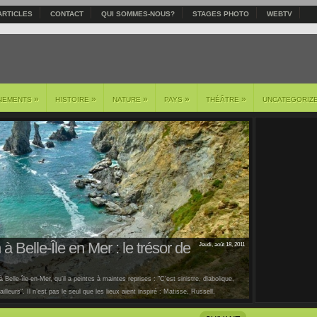
ARTICLES
CONTACT
QUI SOMMES-NOUS?
STAGES PHOTO
WEBTV
»
»
»
»
»
NEMENTS
HISTOIRE
NATURE
PAYS
THÉÂTRE
UNCATEGORIZ
à Belle-Île en Mer : le trésor de
Jeudi, août 18, 2011
 Belle-île-en-Mer, qu’il a peintes à maintes reprises : "C’est sinistre, diabolique,
lleurs". Il n’est pas le seul que les lieux aient inspiré : Matisse, Russell,
us [...]