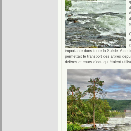
q
d
é
d
s
C
à
c
importante dans toute la Suède. A cett
permettait le transport des arbres depu
rivières et cours d’eau qui étaient utili