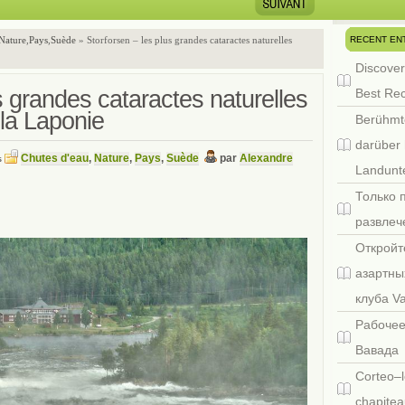
RECENT EN
Nature
,
Pays
,
Suède
» Storforsen – les plus grandes cataractes naturelles
Discover
s grandes cataractes naturelles
Best Re
 la Laponie
Berühmt
darüber 
Chutes d'eau
,
Nature
,
Pays
,
Suède
par
Alexandre
s
Landunte
Только 
развлеч
Откройт
азартны
клуба V
Рабочее
Вавада
Corteo–l
chapitea