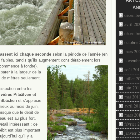
ARTIC
AN
décembr
avril 20
décembr
octobre 
mars 20
assent ici chaque seconde
selon la période de l’année (en
novembr
ont faibles, tandis qu’ils augmentent considérablement
lors
e commence à fondre).
août 201
arer à la largeur de la
es de mètres seulement.
juillet 2
juin 201
tersection
entre les
ivières Piteälven et
mai 201
itbäcken
et s’apprécie
avril 20
ieux au mois de juin,
orsque que le débit de
mars 20
’eau est au plus fort.
février 
étail intéressant : ce
ébit est plus important
janvier 
ujourd’hui qu’il y a