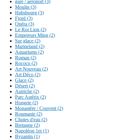
gare / aéroport (3)
Moulin (3)
Habsbourg (3)
Fjord (3)
Opéra (3)
Le Roi Lion (2)
Empereurs Ming (2)
Sur glace (2)
Marineland (2)
Aquariums (2)
Roman (2)
Rococo (2)
Art Nouveau (2)
Art Déco (2)
Glace (2)
Désert (2)
Autriche (2)
Parc Astérix (2)
Hongrie (2)
Monastère / Couvent (2)
Roumanie (2)
Chutes d'eau (2)
Bretagne (2)
Napoléon 1er (1)
Byzantin (1)