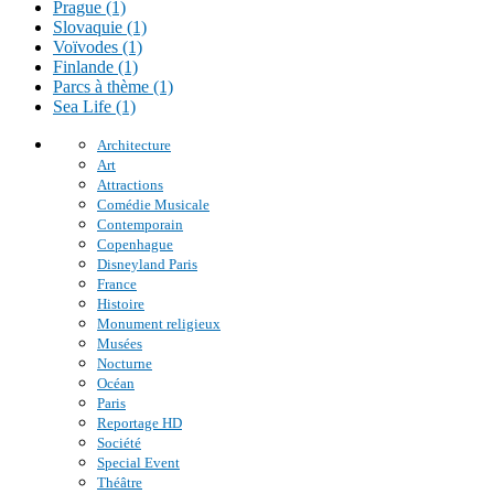
Prague (1)
Slovaquie (1)
Voïvodes (1)
Finlande (1)
Parcs à thème (1)
Sea Life (1)
Architecture
Art
Attractions
Comédie Musicale
Contemporain
Copenhague
Disneyland Paris
France
Histoire
Monument religieux
Musées
Nocturne
Océan
Paris
Reportage HD
Société
Special Event
Théâtre