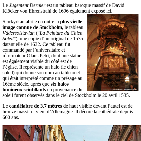
Le
Jugement Dernier
est un tableau baroque massif de David
Klöcker von Ehrenstrahl de 1696 également
exposé ici.
Storkyrkan abrite en outre la
plus vieille
image connue de Stockholm
, le tableau
Vädersolstavlan
(“
La Peinture du Chien
Soleil
”), une copie d’un original de 1535
datant elle de 1632. Ce tableau fut
commandé par l’universitaire et
réformateur Olaus Petri, dont une statue
est également visible du côté est de
l’église. Il représente un halo (le chien
soleil) qui donne son nom au tableau et
qui était interprété comme un présage au
16ème siècle, après que
six halos
lumineux scintillants
en provenance du
soleil furent observés dans le ciel de Stockholm le 20 avril 1535.
Le
candélabre de 3,7 mètres
de haut visible devant l’autel est de
bronze massif et vient d’Allemagne. Il décore la cathédrale depuis
600 ans.