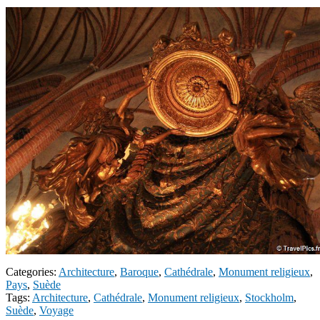
Categories:
Architecture
,
Baroque
,
Cathédrale
,
Monument religieux
,
Pays
,
Suède
Tags:
Architecture
,
Cathédrale
,
Monument religieux
,
Stockholm
,
Suède
,
Voyage