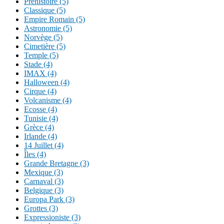
Préhistoire (5)
Classique (5)
Empire Romain (5)
Astronomie (5)
Norvège (5)
Cimetière (5)
Temple (5)
Stade (4)
IMAX (4)
Halloween (4)
Cirque (4)
Volcanisme (4)
Ecosse (4)
Tunisie (4)
Grèce (4)
Irlande (4)
14 Juillet (4)
Îles (4)
Grande Bretagne (3)
Mexique (3)
Carnaval (3)
Belgique (3)
Europa Park (3)
Grottes (3)
Expressioniste (3)