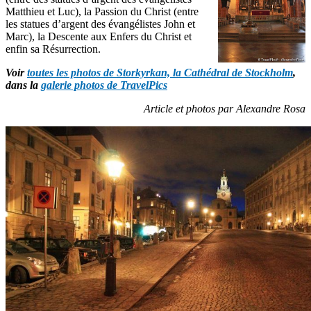
Matthieu et Luc), la Passion du Christ (entre
les statues d’argent des évangélistes John et
Marc), la Descente aux Enfers du Christ et
enfin sa Résurrection.
Voir
toutes les photos de Storkyrkan, la Cathédral de Stockholm
,
dans la
galerie photos de TravelPics
Article et photos par Alexandre Rosa