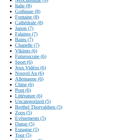
Néoclassique (9)
Italie (8)
Gothique (8)
Fontaine (8)
Cathédrale (8)
Japon (7)
Falaises (7)
Bains (7)
Chapelle (7)
Vikings (6)
Futuroscope (6)
Sport (6)
Jeux Vidéos (6)
Nouvel An (6)
Allemagne (6)
Chine (6)
Pont (6)
Littérature (6)
Uncategorized (5)
Berthel Thorvaldsen (5)
Zoos (5)
Evènements (5)
Danse (5)
Espagne (5)
Tour (5)