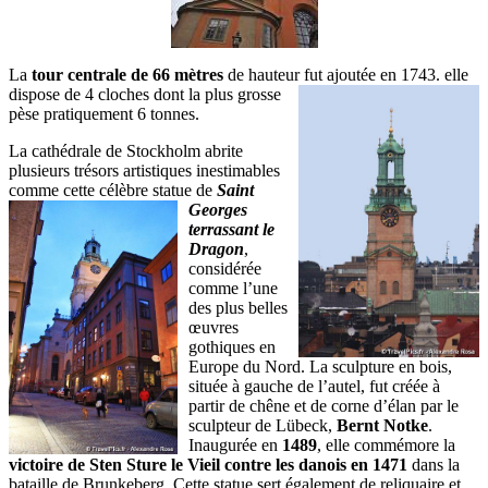
La
tour centrale de 66 mètres
de hauteur fut ajoutée en 1743. elle
dispose de 4 cloches dont la
plus grosse
pèse pratiquement 6 tonnes.
La cathédrale de Stockholm abrite
plusieurs trésors artistiques inestimables
comme cette célèbre statue de
Saint
Georges
terrassant le
Dragon
,
considérée
comme l’une
des plus belles
œuvres
gothiques en
Europe du Nord. La sculpture en bois,
située à gauche de l’autel, fut créée à
partir de chêne et de corne d’élan par le
sculpteur de Lübeck,
Bernt Notke
.
Inaugurée en
1489
, elle commémore la
victoire de Sten Sture le Vieil contre les danois en 1471
dans la
bataille de Brunkeberg. Cette statue sert également de reliquaire et