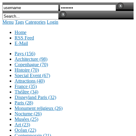
Menu
Tags
Categories
Login
Home
RSS Feed
E-Mail
Pays (156)
Architecture (98)
Copenhague (70)
Histoire (70)
Special Event (67)
Attractions (40)
France (35)
Théâtre (34)
Disneyland Paris (32)
Paris (28)
Monument religieux (26)
Nocturne (26)
Musées (25)
Art (23)
Océan (22)
Contemporain (21)