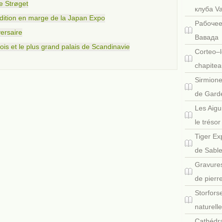
e Strøget
клуба V
dition en marge de la Japan Expo
Рабочее
ersaire
Вавада
ois et le plus grand palais de Scandinavie
Corteo–l
chapitea
Sirmione
de Gard
Les Aigu
le tréso
Tiger Ex
de Sabl
Gravures
de pierr
Storfors
naturell
Cathédra