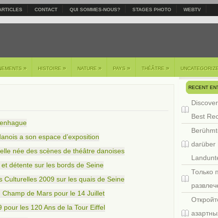
ARTICLES
CONTACT
QUI SOMMES-NOUS?
STAGES PHOTO
WEBTV
»
»
»
»
»
NEMENTS
HISTOIRE
NATURE
PAYS
THÉÂTRE
UNCATEGORIZ
RECENT EN
Discover
Best Re
openhague
Berühmt
danois a son espace d’exposition
darüber 
elle née des scènes de théâtre danoises
Landunte
s et détente sur les bords de Seine
Только 
s Culturelles 2009 sur les quais de Seine
развлеч
u Champ de Mars pour le 14 Juillet
Откройт
9 pour les 120 Ans de la Tour Eiffel
азартны