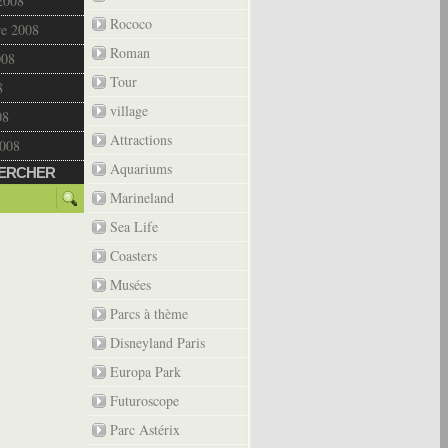
2008
Rococo
re 2008
Roman
008
Tour
8
village
08
Attractions
2008
Aquariums
ERCHER
Marineland
Sea Life
Coasters
Musées
Parcs à thème
Disneyland Paris
Europa Park
Futuroscope
Parc Astérix