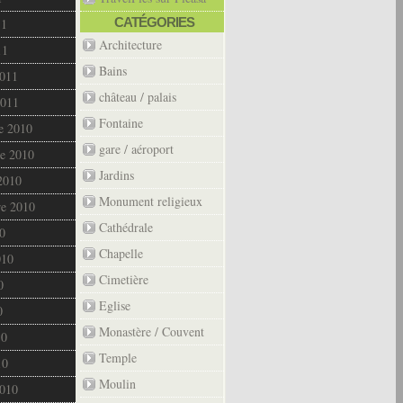
CATÉGORIES
11
Architecture
11
Bains
2011
château / palais
2011
Fontaine
e 2010
gare / aéroport
e 2010
Jardins
2010
Monument religieux
re 2010
Cathédrale
0
Chapelle
010
Cimetière
0
Eglise
0
Monastère / Couvent
10
Temple
10
Moulin
2010