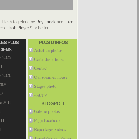
Flash tag cloud by
Roy Tanck
and
Luke
res
Flash Player
9 or better.
LES PLUS
PLUS D’INFOS
CIENS
Achat de photos
e 2025
Carte des articles
21
Contact
e 2020
Qui sommes-nous?
2020
Stages photo
20
webTV
e 2011
BLOGROLL
1
Galerie photos
011
Page Facebook
1
Reportages vidéos
1
TravelPics sur Picasa