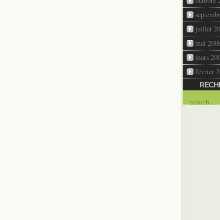
octobre 
septemb
juillet 2
mai 200
mars 20
février 
RECH