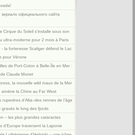
avada!
 зеркало официального сайта
e Cirque du Soleil s’installe sous son
u ultra-moderne pour 2 mois à Paris
 - la forteresse Scaliger défend le Lac
e pour Vérone
illes de Port-Coton à Belle-Île en Mer :
r de Claude Monet
press, la nouvelle wild maus de la Mer
e amène la Chine au Far West
 rupestres d’Alta–des rennes de l’âge
e gravés le long des fjords
en – les plus grandes cataractes
es d’Europe traversent la Laponie
le Luthérienne d’Helsinki – une icône