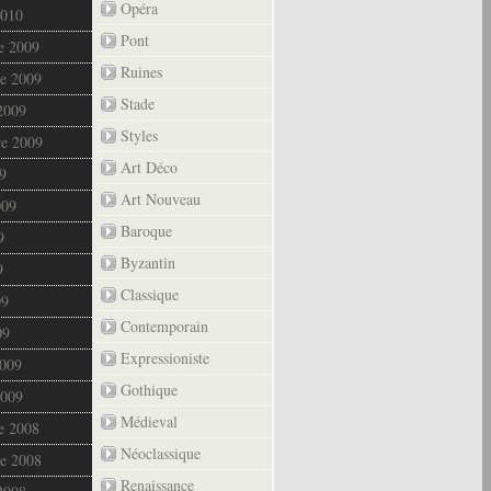
Opéra
2010
Pont
e 2009
Ruines
e 2009
Stade
2009
Styles
re 2009
Art Déco
9
Art Nouveau
009
Baroque
9
Byzantin
9
Classique
09
Contemporain
09
Expressioniste
2009
Gothique
2009
Médieval
e 2008
Néoclassique
e 2008
Renaissance