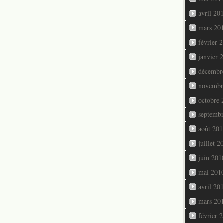
avril 20
mars 20
février 
janvier 
décembr
novembr
octobre 
septemb
août 201
juillet 2
juin 201
mai 201
avril 20
mars 20
février 