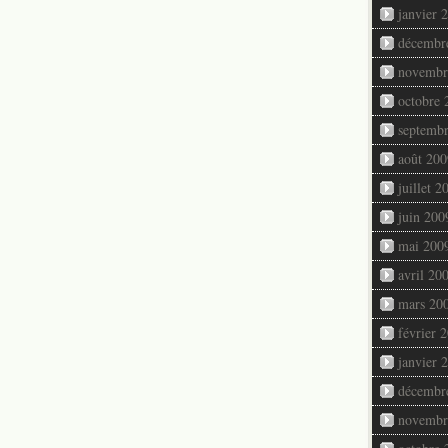
janvier 
décembr
novembr
octobre 
septemb
août 200
juillet 2
juin 200
mai 200
avril 20
mars 20
février 
janvier 
décembr
novembr