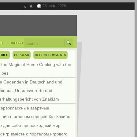
08 ao�t 2026
ED
UNESCO
TRIES
POPULAR
RECENT COMMENTS
 the Magic of Home Cooking with the
cipes
e Gegenden in Deutschland und
hinaus, Urlaubsvororte und
rhaltungsbericht von Znaki.fm
первоклассные азартные
ения в игровом сервисе Кэт Казино
е для себя превосходный мир
х игр вместе с порталом игрового