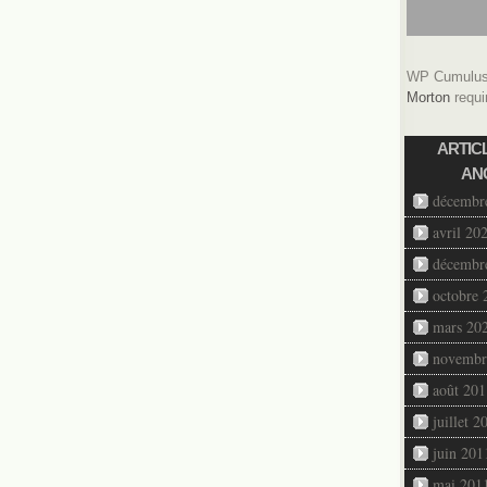
WP Cumulus 
Morton
requi
ARTIC
AN
décembr
avril 20
décembr
octobre 
mars 20
novembr
août 201
juillet 2
juin 201
mai 201