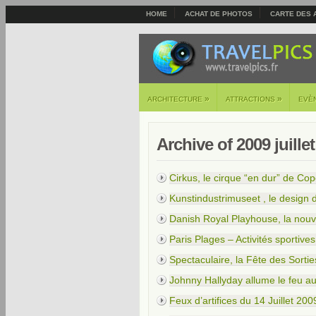
HOME
ACHAT DE PHOTOS
CARTE DES 
»
»
ARCHITECTURE
ATTRACTIONS
EVÈ
Archive of 2009 juillet
Cirkus, le cirque “en dur” de C
Kunstindustrimuseet , le design 
Danish Royal Playhouse, la nouv
Paris Plages – Activités sportive
Spectaculaire, la Fête des Sortie
Johnny Hallyday allume le feu a
Feux d’artifices du 14 Juillet 200