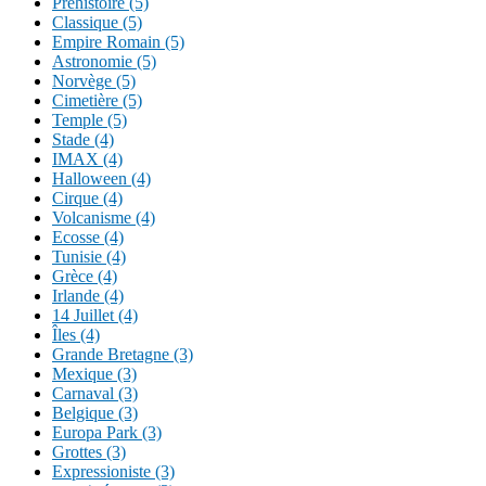
Préhistoire (5)
Classique (5)
Empire Romain (5)
Astronomie (5)
Norvège (5)
Cimetière (5)
Temple (5)
Stade (4)
IMAX (4)
Halloween (4)
Cirque (4)
Volcanisme (4)
Ecosse (4)
Tunisie (4)
Grèce (4)
Irlande (4)
14 Juillet (4)
Îles (4)
Grande Bretagne (3)
Mexique (3)
Carnaval (3)
Belgique (3)
Europa Park (3)
Grottes (3)
Expressioniste (3)