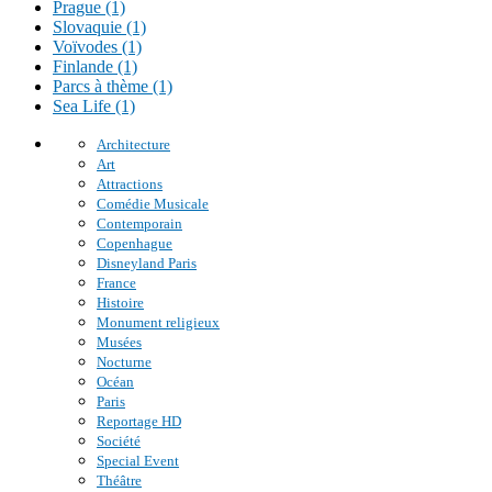
Prague (1)
Slovaquie (1)
Voïvodes (1)
Finlande (1)
Parcs à thème (1)
Sea Life (1)
Architecture
Art
Attractions
Comédie Musicale
Contemporain
Copenhague
Disneyland Paris
France
Histoire
Monument religieux
Musées
Nocturne
Océan
Paris
Reportage HD
Société
Special Event
Théâtre