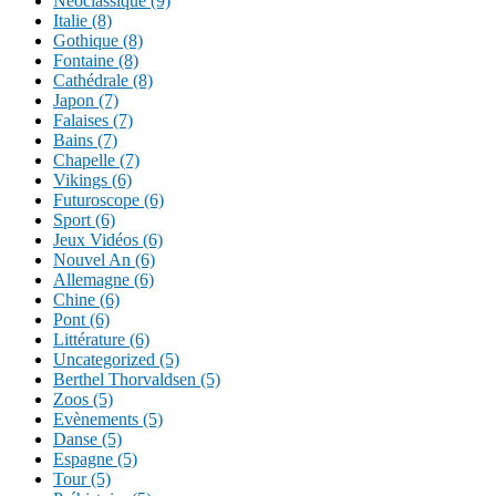
Néoclassique (9)
Italie (8)
Gothique (8)
Fontaine (8)
Cathédrale (8)
Japon (7)
Falaises (7)
Bains (7)
Chapelle (7)
Vikings (6)
Futuroscope (6)
Sport (6)
Jeux Vidéos (6)
Nouvel An (6)
Allemagne (6)
Chine (6)
Pont (6)
Littérature (6)
Uncategorized (5)
Berthel Thorvaldsen (5)
Zoos (5)
Evènements (5)
Danse (5)
Espagne (5)
Tour (5)