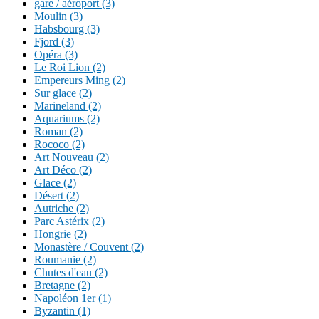
gare / aéroport (3)
Moulin (3)
Habsbourg (3)
Fjord (3)
Opéra (3)
Le Roi Lion (2)
Empereurs Ming (2)
Sur glace (2)
Marineland (2)
Aquariums (2)
Roman (2)
Rococo (2)
Art Nouveau (2)
Art Déco (2)
Glace (2)
Désert (2)
Autriche (2)
Parc Astérix (2)
Hongrie (2)
Monastère / Couvent (2)
Roumanie (2)
Chutes d'eau (2)
Bretagne (2)
Napoléon 1er (1)
Byzantin (1)