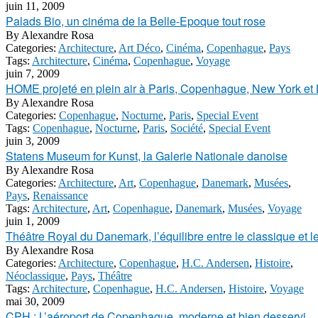
juin 11, 2009
Palads Bio, un cinéma de la Belle-Epoque tout rose
By
Alexandre Rosa
Categories:
Architecture
,
Art Déco
,
Cinéma
,
Copenhague
,
Pays
Tags:
Architecture
,
Cinéma
,
Copenhague
,
Voyage
juin 7, 2009
HOME projeté en plein air à Paris, Copenhague, New York et
By
Alexandre Rosa
Categories:
Copenhague
,
Nocturne
,
Paris
,
Special Event
Tags:
Copenhague
,
Nocturne
,
Paris
,
Société
,
Special Event
juin 3, 2009
Statens Museum for Kunst, la Galerie Nationale danoise
By
Alexandre Rosa
Categories:
Architecture
,
Art
,
Copenhague
,
Danemark
,
Musées
,
Pays
,
Renaissance
Tags:
Architecture
,
Art
,
Copenhague
,
Danemark
,
Musées
,
Voyage
juin 1, 2009
Théâtre Royal du Danemark, l’équilibre entre le classique et 
By
Alexandre Rosa
Categories:
Architecture
,
Copenhague
,
H.C. Andersen
,
Histoire
,
Néoclassique
,
Pays
,
Théâtre
Tags:
Architecture
,
Copenhague
,
H.C. Andersen
,
Histoire
,
Voyage
mai 30, 2009
CPH : L’aéroport de Copenhague, moderne et bien desservi