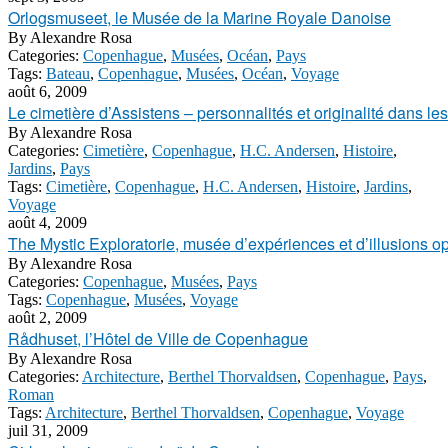
Orlogsmuseet, le Musée de la Marine Royale Danoise
By
Alexandre Rosa
Categories:
Copenhague
,
Musées
,
Océan
,
Pays
Tags:
Bateau
,
Copenhague
,
Musées
,
Océan
,
Voyage
août 6, 2009
Le cimetière d’Assistens – personnalités et originalité dans l
By
Alexandre Rosa
Categories:
Cimetière
,
Copenhague
,
H.C. Andersen
,
Histoire
,
Jardins
,
Pays
Tags:
Cimetière
,
Copenhague
,
H.C. Andersen
,
Histoire
,
Jardins
,
Voyage
août 4, 2009
The Mystic Exploratorie, musée d’expériences et d’illusions o
By
Alexandre Rosa
Categories:
Copenhague
,
Musées
,
Pays
Tags:
Copenhague
,
Musées
,
Voyage
août 2, 2009
Rådhuset, l’Hôtel de Ville de Copenhague
By
Alexandre Rosa
Categories:
Architecture
,
Berthel Thorvaldsen
,
Copenhague
,
Pays
,
Roman
Tags:
Architecture
,
Berthel Thorvaldsen
,
Copenhague
,
Voyage
juil 31, 2009