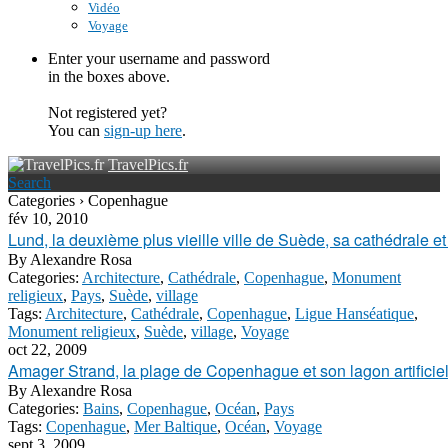
Vidéo
Voyage
Enter your username and password
in the boxes above.
Not registered yet?
You can
sign-up here
.
TravelPics.fr
Search
Categories › Copenhague
fév 10, 2010
Lund, la deuxième plus vieille ville de Suède, sa cathédrale et
By
Alexandre Rosa
Categories:
Architecture
,
Cathédrale
,
Copenhague
,
Monument
religieux
,
Pays
,
Suède
,
village
Tags:
Architecture
,
Cathédrale
,
Copenhague
,
Ligue Hanséatique
,
Monument religieux
,
Suède
,
village
,
Voyage
oct 22, 2009
Amager Strand, la plage de Copenhague et son lagon artificie
By
Alexandre Rosa
Categories:
Bains
,
Copenhague
,
Océan
,
Pays
Tags:
Copenhague
,
Mer Baltique
,
Océan
,
Voyage
sept 3, 2009