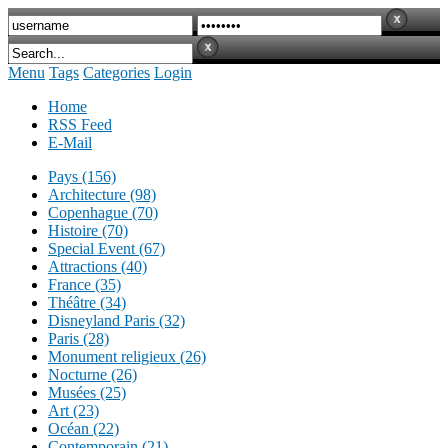
Menu
Tags
Categories
Login
Home
RSS Feed
E-Mail
Pays (156)
Architecture (98)
Copenhague (70)
Histoire (70)
Special Event (67)
Attractions (40)
France (35)
Théâtre (34)
Disneyland Paris (32)
Paris (28)
Monument religieux (26)
Nocturne (26)
Musées (25)
Art (23)
Océan (22)
Contemporain (21)