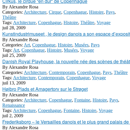
Cirkus, le cirque “en dur” de Copenhague
By
Alexandre Rosa
Categories:
Architecture
,
Cirque
,
Copenhague
,
Histoire
,
Pays
,
Théâtre
Tags:
Architecture
,
Copenhague
,
Histoire
,
Théâtre
,
Voyage
juil 28, 2009
Kunstindustrimuseet , le design danois a son espace d’exposi
By
Alexandre Rosa
Categories:
Art
,
Copenhague
,
Histoire
,
Musées
,
Pays
Tags:
Art
,
Copenhague
,
Histoire
,
Musées
,
Voyage
juil 25, 2009
Danish Royal Playhouse, la nouvelle née des scènes de théâ
By
Alexandre Rosa
Categories:
Architecture
,
Contemporain
,
Copenhague
,
Pays
,
Théâtre
Tags:
Architecture
,
Contemporain
,
Copenhague
,
Voyage
juil 13, 2009
Højbro Plads et Amagertorv sur le Strøget
By
Alexandre Rosa
Categories:
Architecture
,
Copenhague
,
Fontaine
,
Histoire
,
Pays
,
Renaissance
Tags:
Architecture
,
Copenhague
,
Fontaine
,
Histoire
,
Voyage
juil 2, 2009
Frederiksborg – le Versailles danois et le plus grand palais d
By
Alexandre Rosa