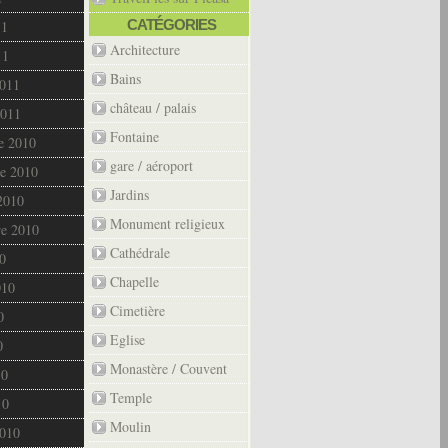
CATÉGORIES
11
Architecture
11
Bains
2011
château / palais
2011
Fontaine
e 2010
gare / aéroport
e 2010
Jardins
2010
Monument religieux
re 2010
Cathédrale
0
Chapelle
010
Cimetière
0
Eglise
0
Monastère / Couvent
10
Temple
10
Moulin
2010