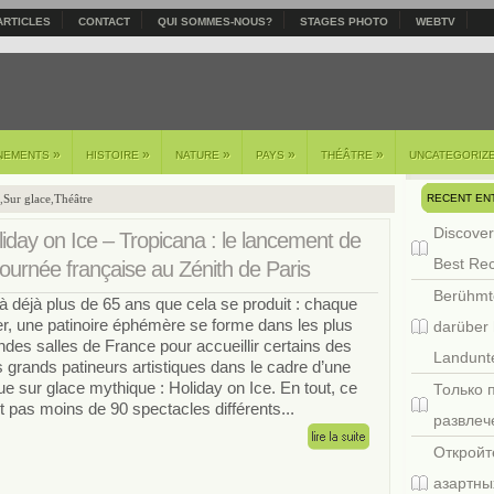
ARTICLES
CONTACT
QUI SOMMES-NOUS?
STAGES PHOTO
WEBTV
»
»
»
»
»
NEMENTS
HISTOIRE
NATURE
PAYS
THÉÂTRE
UNCATEGORIZ
RECENT EN
,
Sur glace
,
Théâtre
Discover
iday on Ice – Tropicana : le lancement de
Best Re
tournée française au Zénith de Paris
Berühmt
là déjà plus de 65 ans que cela se produit : chaque
er, une patinoire éphémère se forme dans les plus
darüber 
ndes salles de France pour accueillir certains des
Landunte
s grands patineurs artistiques dans le cadre d’une
ue sur glace mythique : Holiday on Ice. En tout, ce
Только 
t pas moins de 90 spectacles différents...
развлеч
Откройт
азартны