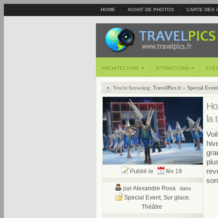
HOME
ACHAT DE PHOTOS
CARTE DES 
»
»
ARCHITECTURE
ATTRACTIONS
EVÈ
You're browsing:
TravelPics.fr
»
Special Event
Hol
la 
Voi
hiv
gra
plu
rev
Publié le
fév 19
son
par
Alexandre Rosa
dans
Special Event
,
Sur glace
,
Théâtre