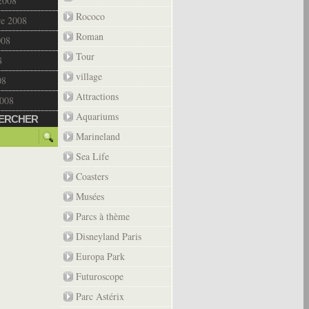
2008
Rococo
re 2008
Roman
008
Tour
8
village
08
Attractions
2008
Aquariums
ERCHER
Marineland
Sea Life
Coasters
Musées
Parcs à thème
Disneyland Paris
Europa Park
Futuroscope
Parc Astérix