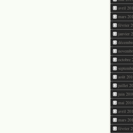
avril 20
mars 20
février 
janvier 
décembr
novembr
octobre 
septemb
août 201
juillet 2
juin 201
mai 201
avril 20
mars 20
février 