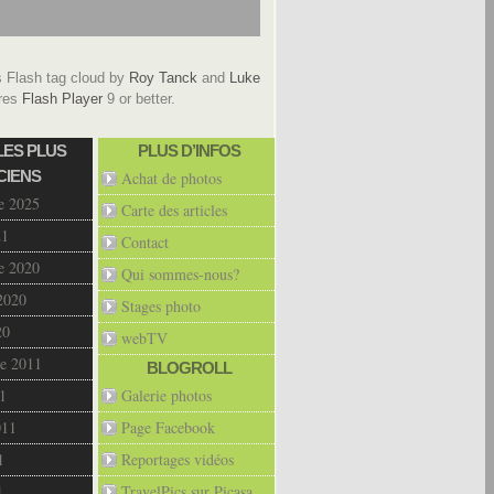
Flash tag cloud by
Roy Tanck
and
Luke
res
Flash Player
9 or better.
LES PLUS
PLUS D’INFOS
CIENS
Achat de photos
e 2025
Carte des articles
21
Contact
e 2020
Qui sommes-nous?
2020
Stages photo
20
webTV
e 2011
BLOGROLL
1
Galerie photos
011
Page Facebook
1
Reportages vidéos
1
TravelPics sur Picasa