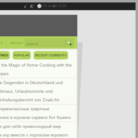
06 ao�t 2026
ED
UNESCO
TRIES
POPULAR
RECENT COMMENTS
 the Magic of Home Cooking with the
cipes
e Gegenden in Deutschland und
hinaus, Urlaubsvororte und
rhaltungsbericht von Znaki.fm
первоклассные азартные
ения в игровом сервисе Кэт Казино
е для себя превосходный мир
х игр вместе с порталом игрового