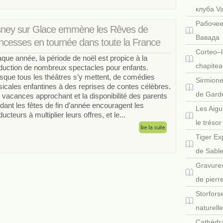
клуба V
Рабочее
sney sur Glace emmène les Rêves de
Вавада
incesses en tournée dans toute la France
Corteo–l
que année, la période de noël est propice à la
chapitea
duction de nombreux spectacles pour enfants.
sque tous les théâtres s’y mettent, de comédies
Sirmione
icales enfantines à des reprises de contes célèbres.
de Gard
 vacances approchant et la disponibilité des parents
dant les fêtes de fin d’année encouragent les
Les Aigu
ucteurs à multiplier leurs offres, et le...
le tréso
Tiger Ex
de Sabl
Gravures
de pierr
Storfors
naturell
Cathédra