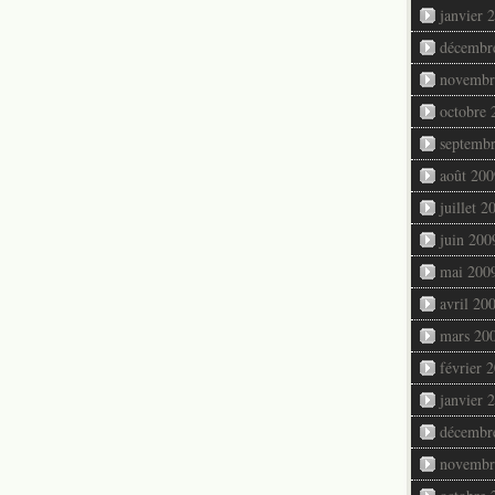
janvier 
décembr
novembr
octobre 
septemb
août 200
juillet 2
juin 200
mai 200
avril 20
mars 20
février 
janvier 
décembr
novembr