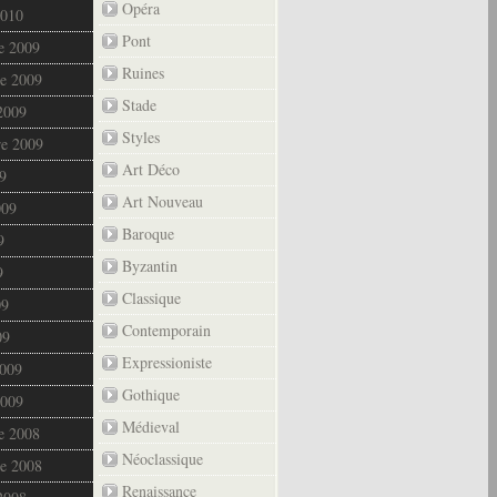
Opéra
2010
Pont
e 2009
Ruines
e 2009
Stade
2009
Styles
re 2009
Art Déco
9
Art Nouveau
009
Baroque
9
Byzantin
9
Classique
09
Contemporain
09
Expressioniste
2009
Gothique
2009
Médieval
e 2008
Néoclassique
e 2008
Renaissance