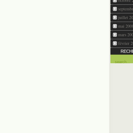
octobre 
septemb
juillet 2
mai 200
mars 20
février 
RECH