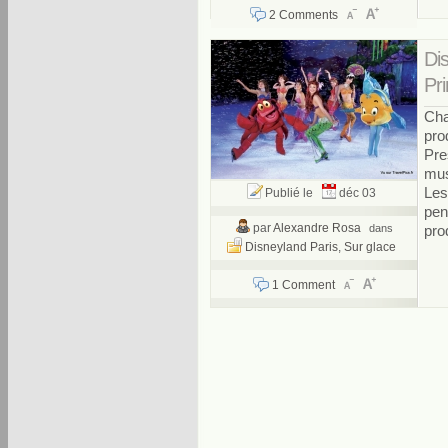
2 Comments
Di
Pr
Cha
pro
Pre
mus
Les
Publié le
déc 03
pen
par
Alexandre Rosa
dans
prod
Disneyland Paris
,
Sur glace
1 Comment