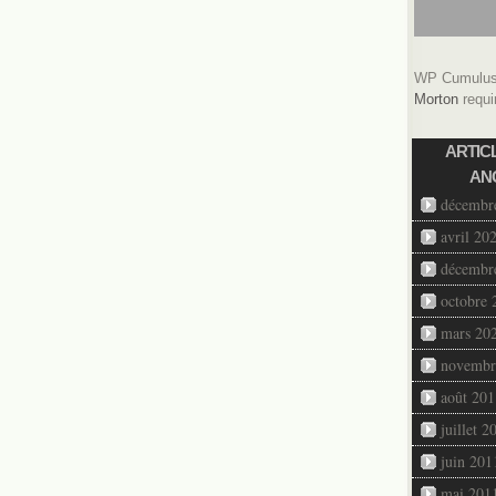
WP Cumulus 
Morton
requi
ARTIC
AN
décembr
avril 20
décembr
octobre 
mars 20
novembr
août 201
juillet 2
juin 201
mai 201