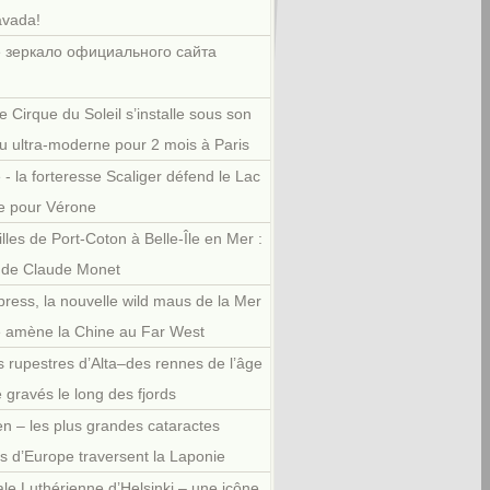
avada!
 зеркало официального сайта
e Cirque du Soleil s’installe sous son
u ultra-moderne pour 2 mois à Paris
 - la forteresse Scaliger défend le Lac
e pour Vérone
illes de Port-Coton à Belle-Île en Mer :
r de Claude Monet
press, la nouvelle wild maus de la Mer
e amène la Chine au Far West
 rupestres d’Alta–des rennes de l’âge
e gravés le long des fjords
en – les plus grandes cataractes
es d’Europe traversent la Laponie
le Luthérienne d’Helsinki – une icône