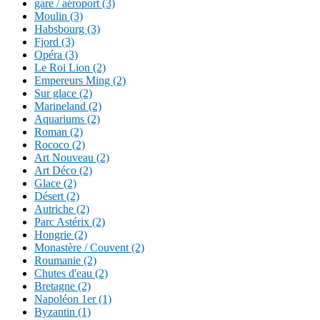
gare / aéroport (3)
Moulin (3)
Habsbourg (3)
Fjord (3)
Opéra (3)
Le Roi Lion (2)
Empereurs Ming (2)
Sur glace (2)
Marineland (2)
Aquariums (2)
Roman (2)
Rococo (2)
Art Nouveau (2)
Art Déco (2)
Glace (2)
Désert (2)
Autriche (2)
Parc Astérix (2)
Hongrie (2)
Monastère / Couvent (2)
Roumanie (2)
Chutes d'eau (2)
Bretagne (2)
Napoléon 1er (1)
Byzantin (1)