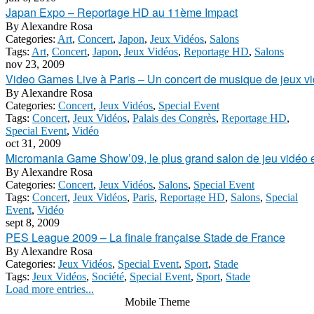
Japan Expo – Reportage HD au 11ème Impact
By
Alexandre Rosa
Categories:
Art
,
Concert
,
Japon
,
Jeux Vidéos
,
Salons
Tags:
Art
,
Concert
,
Japon
,
Jeux Vidéos
,
Reportage HD
,
Salons
nov 23, 2009
Video Games Live à Paris – Un concert de musique de jeux v
By
Alexandre Rosa
Categories:
Concert
,
Jeux Vidéos
,
Special Event
Tags:
Concert
,
Jeux Vidéos
,
Palais des Congrès
,
Reportage HD
,
Special Event
,
Vidéo
oct 31, 2009
Micromania Game Show’09, le plus grand salon de jeu vidéo 
By
Alexandre Rosa
Categories:
Concert
,
Jeux Vidéos
,
Salons
,
Special Event
Tags:
Concert
,
Jeux Vidéos
,
Paris
,
Reportage HD
,
Salons
,
Special
Event
,
Vidéo
sept 8, 2009
PES League 2009 – La finale française Stade de France
By
Alexandre Rosa
Categories:
Jeux Vidéos
,
Special Event
,
Sport
,
Stade
Tags:
Jeux Vidéos
,
Société
,
Special Event
,
Sport
,
Stade
Load more entries...
Mobile Theme