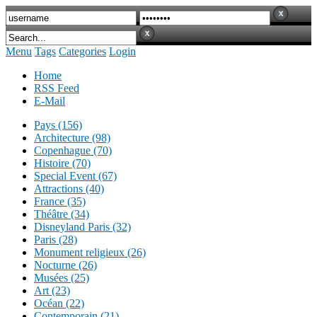
Menu
Tags
Categories
Login
Home
RSS Feed
E-Mail
Pays (156)
Architecture (98)
Copenhague (70)
Histoire (70)
Special Event (67)
Attractions (40)
France (35)
Théâtre (34)
Disneyland Paris (32)
Paris (28)
Monument religieux (26)
Nocturne (26)
Musées (25)
Art (23)
Océan (22)
Contemporain (21)