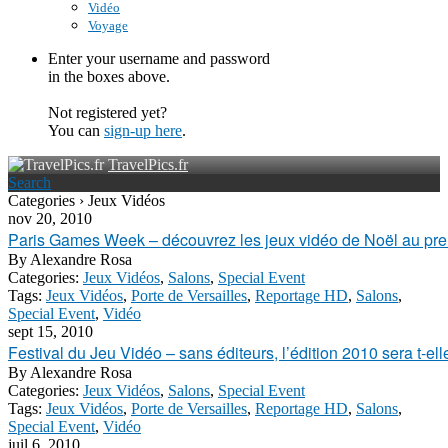
Vidéo
Voyage
Enter your username and password
in the boxes above.
Not registered yet?
You can
sign-up here
.
TravelPics.fr
Search
Categories › Jeux Vidéos
nov 20, 2010
Paris Games Week – découvrez les jeux vidéo de Noël au pre
By
Alexandre Rosa
Categories:
Jeux Vidéos
,
Salons
,
Special Event
Tags:
Jeux Vidéos
,
Porte de Versailles
,
Reportage HD
,
Salons
,
Special Event
,
Vidéo
sept 15, 2010
Festival du Jeu Vidéo – sans éditeurs, l’édition 2010 sera t-ell
By
Alexandre Rosa
Categories:
Jeux Vidéos
,
Salons
,
Special Event
Tags:
Jeux Vidéos
,
Porte de Versailles
,
Reportage HD
,
Salons
,
Special Event
,
Vidéo
juil 6, 2010