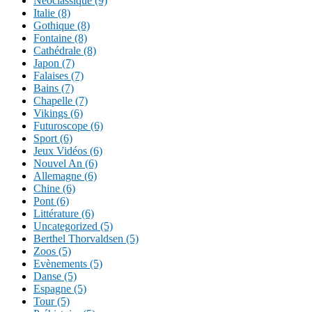
Néoclassique (9)
Italie (8)
Gothique (8)
Fontaine (8)
Cathédrale (8)
Japon (7)
Falaises (7)
Bains (7)
Chapelle (7)
Vikings (6)
Futuroscope (6)
Sport (6)
Jeux Vidéos (6)
Nouvel An (6)
Allemagne (6)
Chine (6)
Pont (6)
Littérature (6)
Uncategorized (5)
Berthel Thorvaldsen (5)
Zoos (5)
Evènements (5)
Danse (5)
Espagne (5)
Tour (5)