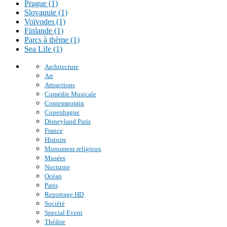
Prague (1)
Slovaquie (1)
Voïvodes (1)
Finlande (1)
Parcs à thème (1)
Sea Life (1)
Architecture
Art
Attractions
Comédie Musicale
Contemporain
Copenhague
Disneyland Paris
France
Histoire
Monument religieux
Musées
Nocturne
Océan
Paris
Reportage HD
Société
Special Event
Théâtre