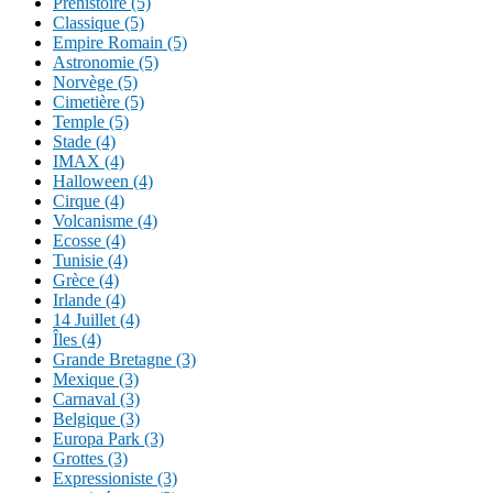
Préhistoire (5)
Classique (5)
Empire Romain (5)
Astronomie (5)
Norvège (5)
Cimetière (5)
Temple (5)
Stade (4)
IMAX (4)
Halloween (4)
Cirque (4)
Volcanisme (4)
Ecosse (4)
Tunisie (4)
Grèce (4)
Irlande (4)
14 Juillet (4)
Îles (4)
Grande Bretagne (3)
Mexique (3)
Carnaval (3)
Belgique (3)
Europa Park (3)
Grottes (3)
Expressioniste (3)