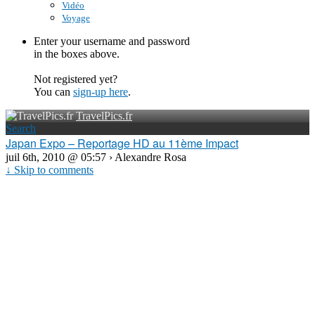
Vidéo
Voyage
Enter your username and password
in the boxes above.
Not registered yet?
You can
sign-up here
.
TravelPics.fr
Search
Japan Expo – Reportage HD au 11ème Impact
juil 6th, 2010 @ 05:57 › Alexandre Rosa
↓ Skip to comments