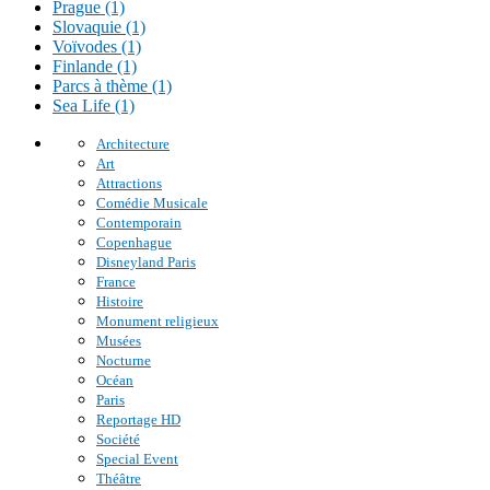
Prague (1)
Slovaquie (1)
Voïvodes (1)
Finlande (1)
Parcs à thème (1)
Sea Life (1)
Architecture
Art
Attractions
Comédie Musicale
Contemporain
Copenhague
Disneyland Paris
France
Histoire
Monument religieux
Musées
Nocturne
Océan
Paris
Reportage HD
Société
Special Event
Théâtre