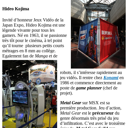
Hideo Kojima
Invité d’honneur Jeux Vidéo de la
Japan Expo, Hideo Kojima est une
légende vivante pour tous les
gamers. Né en 1963, il se passionne
très tôt pour le cinéma, à tel point
qu’il tourne plusieurs petits courts
métrages en 8 mm au collège.
Egalement fan de
Manga
et
de
robots, il s’intéresse rapidement au
jeu vidéo
.
Il rentre chez
Konami
en
1986 et commence directement au
poste de
game planner
(chef de
projet).
Metal Gear
sur MSX est sa
première production. Jeu d’action,
Metal Gear
est le
précurseur
du
genre désormais très prisé du jeu
d’infiltration. C’est avec le troisième