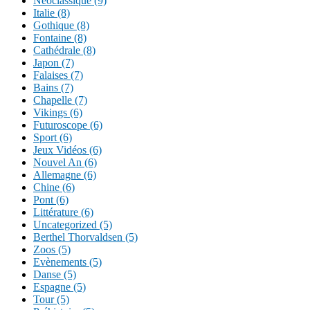
Néoclassique (9)
Italie (8)
Gothique (8)
Fontaine (8)
Cathédrale (8)
Japon (7)
Falaises (7)
Bains (7)
Chapelle (7)
Vikings (6)
Futuroscope (6)
Sport (6)
Jeux Vidéos (6)
Nouvel An (6)
Allemagne (6)
Chine (6)
Pont (6)
Littérature (6)
Uncategorized (5)
Berthel Thorvaldsen (5)
Zoos (5)
Evènements (5)
Danse (5)
Espagne (5)
Tour (5)