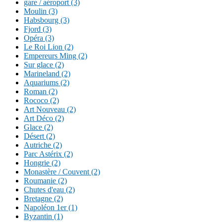
gare / aéroport (3)
Moulin (3)
Habsbourg (3)
Fjord (3)
Opéra (3)
Le Roi Lion (2)
Empereurs Ming (2)
Sur glace (2)
Marineland (2)
Aquariums (2)
Roman (2)
Rococo (2)
Art Nouveau (2)
Art Déco (2)
Glace (2)
Désert (2)
Autriche (2)
Parc Astérix (2)
Hongrie (2)
Monastère / Couvent (2)
Roumanie (2)
Chutes d'eau (2)
Bretagne (2)
Napoléon 1er (1)
Byzantin (1)