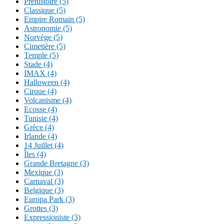
Préhistoire (5)
Classique (5)
Empire Romain (5)
Astronomie (5)
Norvège (5)
Cimetière (5)
Temple (5)
Stade (4)
IMAX (4)
Halloween (4)
Cirque (4)
Volcanisme (4)
Ecosse (4)
Tunisie (4)
Grèce (4)
Irlande (4)
14 Juillet (4)
Îles (4)
Grande Bretagne (3)
Mexique (3)
Carnaval (3)
Belgique (3)
Europa Park (3)
Grottes (3)
Expressioniste (3)