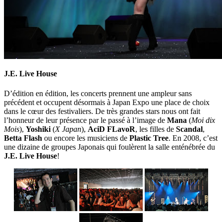
J.E. Live House
D’édition en édition, les concerts prennent une ampleur sans
précédent et occupent désormais à Japan Expo une place de choix
dans le cœur des festivaliers. De très grandes stars nous ont fait
l’honneur de leur présence par le passé à l’image de
Mana
(
Moi dix
Mois
),
Yoshiki
(
X Japan
),
AciD FLavoR
, les filles de
Scandal
,
Betta Flash
ou encore les musiciens de
Plastic Tree
. En 2008, c’est
une dizaine de groupes Japonais qui foulèrent la salle enténébrée du
J.E. Live House
!