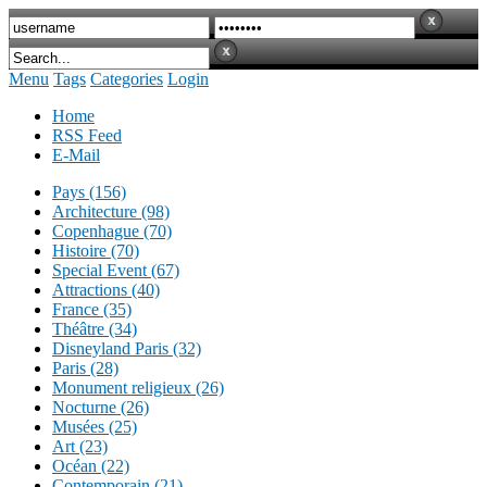
Menu
Tags
Categories
Login
Home
RSS Feed
E-Mail
Pays (156)
Architecture (98)
Copenhague (70)
Histoire (70)
Special Event (67)
Attractions (40)
France (35)
Théâtre (34)
Disneyland Paris (32)
Paris (28)
Monument religieux (26)
Nocturne (26)
Musées (25)
Art (23)
Océan (22)
Contemporain (21)