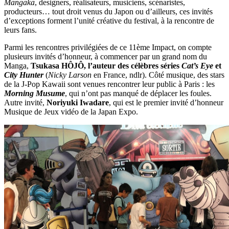
Mangaka
, designers, réalisateurs, musiciens, scénaristes,
producteurs… tout droit venus du Japon ou d’ailleurs, ces invités
d’exceptions forment l’unité créative du festival, à la rencontre de
leurs fans.
Parmi les rencontres privilégiées de ce 11ème Impact, on compte
plusieurs invités d’honneur, à commencer par un grand nom du
Manga,
Tsukasa HÔJÔ
, l’auteur des célèbres séries
Cat’s Eye
et
City Hunter
(
Nicky Larson
en France, ndlr). Côté musique, des stars
de la J-Pop Kawaii sont venues rencontrer leur public à Paris : les
Morning Musume
, qui n’ont pas manqué de déplacer les foules.
Autre invité,
Noriyuki Iwadare
, qui est le premier invité d’honneur
Musique de Jeux vidéo de la Japan Expo.