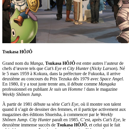
Tsukasa HÔJÔ
Grand nom du
Manga
,
Tsukasa HÔJÔ
est entre autres l’auteur de
chefs d’œuvre tels que
Cat’s Eye
et
City Hunter
(
Nicky Larson
). Né
le 5 mars 1959 à Kokura, dans la préfecture de Fukuoka, il arrive
deuxième au concours du Prix Tezuka dès 1979 avec
Space Angel
.
En 1980, il y a tout juste trente ans, il débute comme
Mangaka
professionnel en publiant
Je suis un Homme !
dans le magazine
Weekly Shônen Jump
.
À partir de 1981 débute sa série
Cat’s Eye
, où il montre son talent
quand il s’agit de dessiner des femmes, et il participe activement aux
magazines des éditions Shueisha, à commencer par le
Weekly
Shônen Jump
.
City Hunter
paraît en 1985. C’est, après
Cat’s Eye
, le
deuxième immense succès de
Tsukasa HÔJÔ
, et celui qui le fait