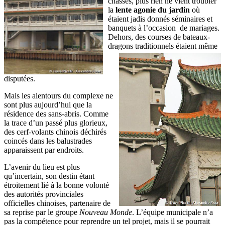
chassés, plus rien ne vient troubler
la
lente agonie du jardin
où
étaient jadis donnés séminaires et
banquets à l’occasion de mariages.
Dehors, des courses de bateaux-
dragons traditionnels étaient
même
disputées.
Mais les alentours du complexe ne
sont plus aujourd’hui que la
résidence des sans-abris. Comme
la trace d’un passé plus glorieux,
des cerf-volants chinois déchirés
coincés dans les balustrades
apparaissent par endroits.
L’avenir du lieu est plus
qu’incertain, son destin étant
étroitement lié à la bonne volonté
des autorités provinciales
officielles chinoises, partenaire de
sa reprise par le groupe
Nouveau Monde
. L’équipe municipale n’a
pas la compétence pour reprendre un tel projet, mais il se pourrait