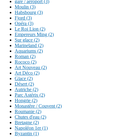
gare / aéroport (3)
Moulin (3)
Habsbourg (3)
Fjord (3)
Opéra (3)
Le Roi Lion (2)
Empereurs Ming (2)
Sur glace (2)
Marineland (2)
Aquariums (2)
Roman (2)
Rococo (2)
Art Nouveau (2)
Art Déco (2)
Glace (2)
Désert (2)
Autriche (2)
Parc Astérix (2)
Hongrie (2)
Monastère / Couvent (2)
Roumanie (2)
Chutes d'eau (2)
Bretagne (2)
Napoléon 1er (1)
Byzantin (1)