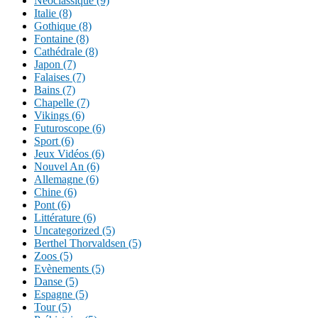
Néoclassique (9)
Italie (8)
Gothique (8)
Fontaine (8)
Cathédrale (8)
Japon (7)
Falaises (7)
Bains (7)
Chapelle (7)
Vikings (6)
Futuroscope (6)
Sport (6)
Jeux Vidéos (6)
Nouvel An (6)
Allemagne (6)
Chine (6)
Pont (6)
Littérature (6)
Uncategorized (5)
Berthel Thorvaldsen (5)
Zoos (5)
Evènements (5)
Danse (5)
Espagne (5)
Tour (5)