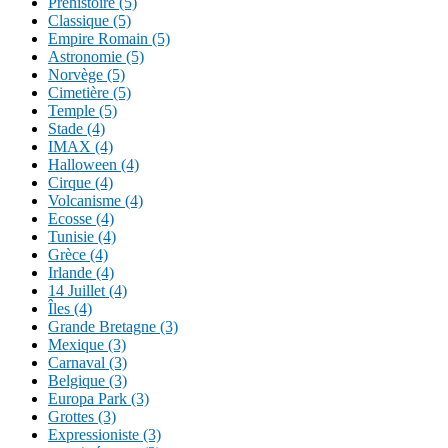
Préhistoire (5)
Classique (5)
Empire Romain (5)
Astronomie (5)
Norvège (5)
Cimetière (5)
Temple (5)
Stade (4)
IMAX (4)
Halloween (4)
Cirque (4)
Volcanisme (4)
Ecosse (4)
Tunisie (4)
Grèce (4)
Irlande (4)
14 Juillet (4)
Îles (4)
Grande Bretagne (3)
Mexique (3)
Carnaval (3)
Belgique (3)
Europa Park (3)
Grottes (3)
Expressioniste (3)