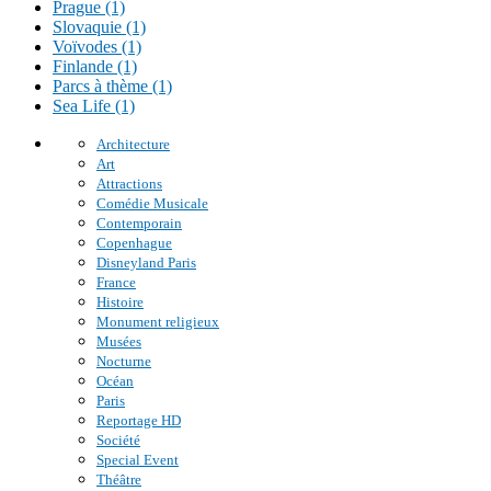
Prague (1)
Slovaquie (1)
Voïvodes (1)
Finlande (1)
Parcs à thème (1)
Sea Life (1)
Architecture
Art
Attractions
Comédie Musicale
Contemporain
Copenhague
Disneyland Paris
France
Histoire
Monument religieux
Musées
Nocturne
Océan
Paris
Reportage HD
Société
Special Event
Théâtre