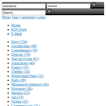
Menu
Tags
Categories
Login
Home
RSS Feed
E-Mail
Pays (156)
Architecture (98)
Copenhague (70)
Histoire (70)
Special Event (67)
Attractions (40)
France (35)
Théâtre (34)
Disneyland Paris (32)
Paris (28)
Monument religieux (26)
Nocturne (26)
Musées (25)
Art (23)
Océan (22)
Contemporain (21)