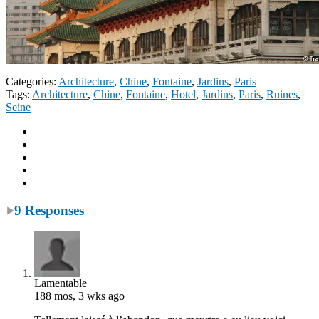
Categories:
Architecture
,
Chine
,
Fontaine
,
Jardins
,
Paris
Tags:
Architecture
,
Chine
,
Fontaine
,
Hotel
,
Jardins
,
Paris
,
Ruines
,
Seine
9 Responses
Lamentable
188 mos, 3 wks ago