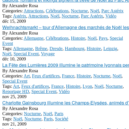
By
Alexandre Rosa
Categories:
Attractions
,
Célébrations
,
Nocturne
,
Noël
,
Parc Astérix
Tags:
Astérix
,
Attractions
,
Noël
,
Nocturne
,
Parc Astérix
,
Vidéo
déc 15, 2009
Weihnachtsmarkt – tour d’Allemagne des marchés de Noël les 
By
Alexandre Rosa
Categories:
Allemagne
,
Célébrations
,
Histoire
,
Noël
,
Pays
,
Special
Event
Tags:
Allemagne
,
Brême
,
Dresde
,
Hambourg
,
Histoire
,
Leipzig
,
Noël
,
Special Event
,
Voyage
déc 10, 2009
La Fête des Lumières 2009 illumine le patrimoine lyonnais pe
By
Alexandre Rosa
Categories:
Art
,
Feux d'artifices
,
France
,
Histoire
,
Nocturne
,
Noël
,
Special Event
Tags:
Art
,
Feux d'artifices
,
France
,
Histoire
,
Lyon
,
Noël
,
Nocturne
,
Reportage HD
,
Special Event
,
Vidéo
nov 25, 2009
Charlotte Gainsbourg illumine les Champs-Elysées, animés d
By
Alexandre Rosa
Categories:
Nocturne
,
Noël
,
Paris
Tags:
Noël
,
Nocturne
,
Paris
,
Société
nov 21, 2009