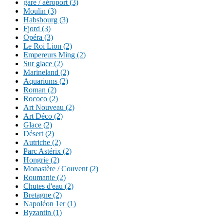
gare / aéroport (3)
Moulin (3)
Habsbourg (3)
Fjord (3)
Opéra (3)
Le Roi Lion (2)
Empereurs Ming (2)
Sur glace (2)
Marineland (2)
Aquariums (2)
Roman (2)
Rococo (2)
Art Nouveau (2)
Art Déco (2)
Glace (2)
Désert (2)
Autriche (2)
Parc Astérix (2)
Hongrie (2)
Monastère / Couvent (2)
Roumanie (2)
Chutes d'eau (2)
Bretagne (2)
Napoléon 1er (1)
Byzantin (1)