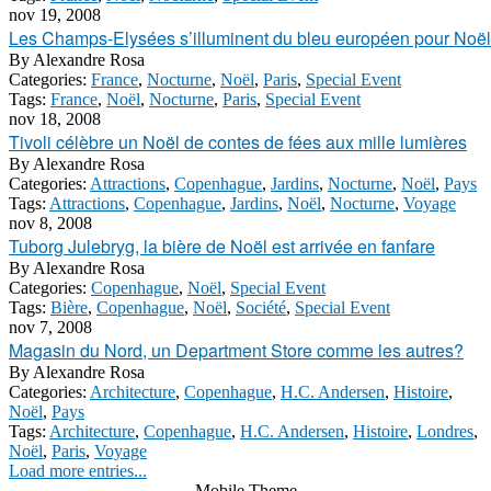
nov 19, 2008
Les Champs-Elysées s’illuminent du bleu européen pour Noël
By
Alexandre Rosa
Categories:
France
,
Nocturne
,
Noël
,
Paris
,
Special Event
Tags:
France
,
Noël
,
Nocturne
,
Paris
,
Special Event
nov 18, 2008
Tivoli célèbre un Noël de contes de fées aux mille lumières
By
Alexandre Rosa
Categories:
Attractions
,
Copenhague
,
Jardins
,
Nocturne
,
Noël
,
Pays
Tags:
Attractions
,
Copenhague
,
Jardins
,
Noël
,
Nocturne
,
Voyage
nov 8, 2008
Tuborg Julebryg, la bière de Noël est arrivée en fanfare
By
Alexandre Rosa
Categories:
Copenhague
,
Noël
,
Special Event
Tags:
Bière
,
Copenhague
,
Noël
,
Société
,
Special Event
nov 7, 2008
Magasin du Nord, un Department Store comme les autres?
By
Alexandre Rosa
Categories:
Architecture
,
Copenhague
,
H.C. Andersen
,
Histoire
,
Noël
,
Pays
Tags:
Architecture
,
Copenhague
,
H.C. Andersen
,
Histoire
,
Londres
,
Noël
,
Paris
,
Voyage
Load more entries...
Mobile Theme