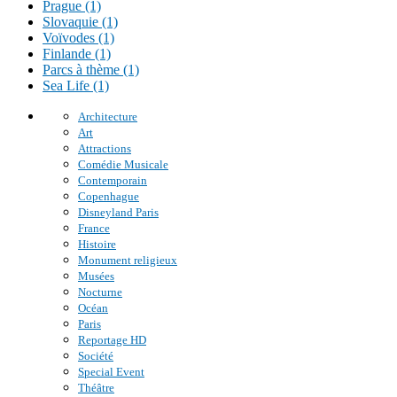
Prague (1)
Slovaquie (1)
Voïvodes (1)
Finlande (1)
Parcs à thème (1)
Sea Life (1)
Architecture
Art
Attractions
Comédie Musicale
Contemporain
Copenhague
Disneyland Paris
France
Histoire
Monument religieux
Musées
Nocturne
Océan
Paris
Reportage HD
Société
Special Event
Théâtre