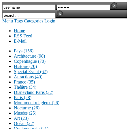
Menu
Tags
Categories
Login
Home
RSS Feed
E-Mail
Pays (156)
Architecture (98)
Copenhague (70)
Histoire (70)
Special Event (67)
Attractions (40)
France (35)
Théâtre (34)
Disneyland Paris (32)
Paris (28)
Monument religieux (26)
Nocturne (26)
Musées (25)
Art (23)
Océan (22)
Contemporain (21)