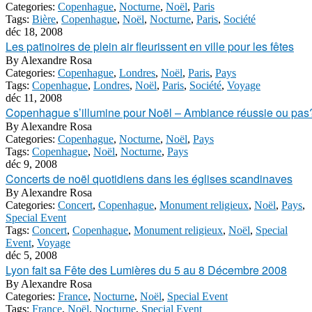
Categories:
Copenhague
,
Nocturne
,
Noël
,
Paris
Tags:
Bière
,
Copenhague
,
Noël
,
Nocturne
,
Paris
,
Société
déc 18, 2008
Les patinoires de plein air fleurissent en ville pour les fêtes
By
Alexandre Rosa
Categories:
Copenhague
,
Londres
,
Noël
,
Paris
,
Pays
Tags:
Copenhague
,
Londres
,
Noël
,
Paris
,
Société
,
Voyage
déc 11, 2008
Copenhague s’illumine pour Noël – Ambiance réussie ou pas
By
Alexandre Rosa
Categories:
Copenhague
,
Nocturne
,
Noël
,
Pays
Tags:
Copenhague
,
Noël
,
Nocturne
,
Pays
déc 9, 2008
Concerts de noël quotidiens dans les églises scandinaves
By
Alexandre Rosa
Categories:
Concert
,
Copenhague
,
Monument religieux
,
Noël
,
Pays
,
Special Event
Tags:
Concert
,
Copenhague
,
Monument religieux
,
Noël
,
Special
Event
,
Voyage
déc 5, 2008
Lyon fait sa Fête des Lumières du 5 au 8 Décembre 2008
By
Alexandre Rosa
Categories:
France
,
Nocturne
,
Noël
,
Special Event
Tags:
France
,
Noël
,
Nocturne
,
Special Event