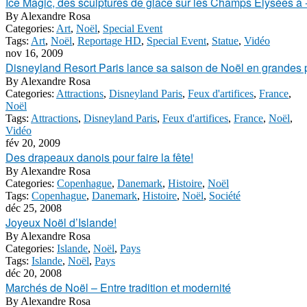
Ice Magic, des sculptures de glace sur les Champs Elysées à 
By
Alexandre Rosa
Categories:
Art
,
Noël
,
Special Event
Tags:
Art
,
Noël
,
Reportage HD
,
Special Event
,
Statue
,
Vidéo
nov 16, 2009
Disneyland Resort Paris lance sa saison de Noël en grandes
By
Alexandre Rosa
Categories:
Attractions
,
Disneyland Paris
,
Feux d'artifices
,
France
,
Noël
Tags:
Attractions
,
Disneyland Paris
,
Feux d'artifices
,
France
,
Noël
,
Vidéo
fév 20, 2009
Des drapeaux danois pour faire la fête!
By
Alexandre Rosa
Categories:
Copenhague
,
Danemark
,
Histoire
,
Noël
Tags:
Copenhague
,
Danemark
,
Histoire
,
Noël
,
Société
déc 25, 2008
Joyeux Noël d’Islande!
By
Alexandre Rosa
Categories:
Islande
,
Noël
,
Pays
Tags:
Islande
,
Noël
,
Pays
déc 20, 2008
Marchés de Noël – Entre tradition et modernité
By
Alexandre Rosa