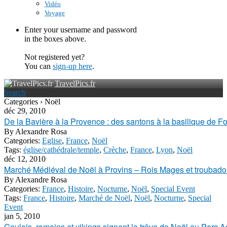
Vidéo
Voyage
Enter your username and password
in the boxes above.
Not registered yet?
You can
sign-up here
.
TravelPics.fr
Search
Categories › Noël
déc 29, 2010
De la Bavière à la Provence : des santons à la basilique de F
By
Alexandre Rosa
Categories:
Eglise
,
France
,
Noël
Tags:
église/cathédrale/temple
,
Crèche
,
France
,
Lyon
,
Noël
déc 12, 2010
Marché Médiéval de Noël à Provins – Rois Mages et troubado
By
Alexandre Rosa
Categories:
France
,
Histoire
,
Nocturne
,
Noël
,
Special Event
Tags:
France
,
Histoire
,
Marché de Noël
,
Noël
,
Nocturne
,
Special
Event
jan 5, 2010
Gaulois, romains et vikings signent la trêve de Noël au Parc A