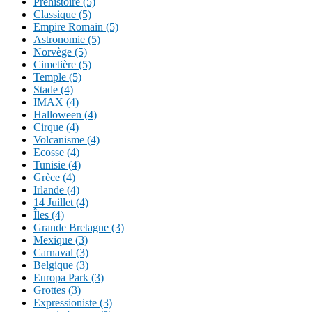
Préhistoire (5)
Classique (5)
Empire Romain (5)
Astronomie (5)
Norvège (5)
Cimetière (5)
Temple (5)
Stade (4)
IMAX (4)
Halloween (4)
Cirque (4)
Volcanisme (4)
Ecosse (4)
Tunisie (4)
Grèce (4)
Irlande (4)
14 Juillet (4)
Îles (4)
Grande Bretagne (3)
Mexique (3)
Carnaval (3)
Belgique (3)
Europa Park (3)
Grottes (3)
Expressioniste (3)