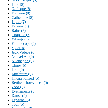
Néoclassique (9)
Italie (8)
Gothique (8)
Fontaine (8)
Cathédrale (8)
Japon (7)
Falaises (7)
Bains (7)
Chapelle (7)
Vikings (6)
Futuroscope (6)
Sport (6)
Jeux Vidéos (6)
Nouvel An (6)
Allemagne (6)
Chine (6)
Pont (6)
Littérature (6)
Uncategorized (5)
Berthel Thorvaldsen (5)
Zoos (5)
Evènements (5)
Danse (5)
Espagne (5)
Tour (5)