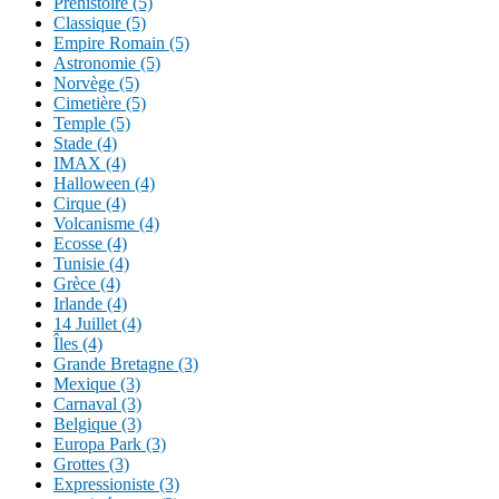
Préhistoire (5)
Classique (5)
Empire Romain (5)
Astronomie (5)
Norvège (5)
Cimetière (5)
Temple (5)
Stade (4)
IMAX (4)
Halloween (4)
Cirque (4)
Volcanisme (4)
Ecosse (4)
Tunisie (4)
Grèce (4)
Irlande (4)
14 Juillet (4)
Îles (4)
Grande Bretagne (3)
Mexique (3)
Carnaval (3)
Belgique (3)
Europa Park (3)
Grottes (3)
Expressioniste (3)