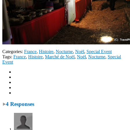
Categories:
France
,
Histoire
,
Nocturne
,
Noël
,
Special Event
Tags:
France
,
Histoire
,
Marché de Noël
,
Noël
,
Nocturne
,
Special
Event
4 Responses