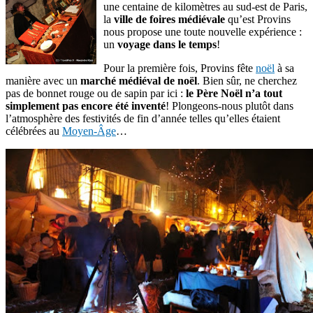
une centaine de kilomètres au sud-est de Paris,
la
ville de foires médiévale
qu’est Provins
nous propose une toute nouvelle expérience :
un
voyage dans le temps
!
Pour la première fois, Provins fête
noël
à sa
manière avec un
marché médiéval de noël
. Bien sûr, ne cherchez
pas de bonnet rouge ou de sapin par ici :
le Père Noël n’a tout
simplement pas encore été inventé
! Plongeons-nous plutôt dans
l’atmosphère des festivités de fin d’année telles qu’elles étaient
célébrées au
Moyen-Âge
…