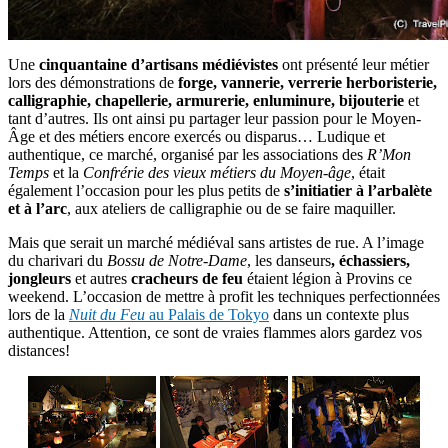
Une
cinquantaine d’artisans médiévistes
ont présenté leur métier
lors des démonstrations de
forge, vannerie, verrerie herboristerie,
calligraphie, chapellerie, armurerie, enluminure, bijouterie
et
tant d’autres. Ils ont ainsi pu partager leur passion pour le Moyen-
Âge et des métiers encore exercés ou disparus… Ludique et
authentique, ce marché, organisé par les associations des
R’Mon
Temps
et la
Confrérie des vieux métiers du Moyen-âge
, était
également l’occasion pour les plus petits de
s’initiatier à l’arbalète
et à l’arc
, aux ateliers de calligraphie ou de se faire maquiller.
Mais que serait un marché médiéval sans artistes de rue. A l’image
du charivari du
Bossu de Notre-Dame
, les danseurs
, échassiers,
jongleurs
et autres
cracheurs de feu
étaient légion à Provins ce
weekend. L’occasion de mettre à profit les techniques perfectionnées
lors de la
Nuit du Feu
au Palais de Tokyo
dans un contexte plus
authentique. Attention, ce sont de vraies flammes alors gardez vos
distances!