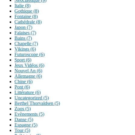
Néoclassique (9)
Italie (8)
Gothique (8)
Fontaine (8)
Cathédrale (8)
Japon (7)
Falaises (7)
Bains (7)
Chapelle (7)
Vikings (6)
Futuroscope (6)
Sport (6)
Jeux Vidéos (6)
Nouvel An (6)
Allemagne (6)
Chine (6)
Pont (6)
Littérature (6)
Uncategorized (5)
Berthel Thorvaldsen (5)
Zoos (5)
Evènements (5)
Danse (5)
Espagne (5)
Tour (5)