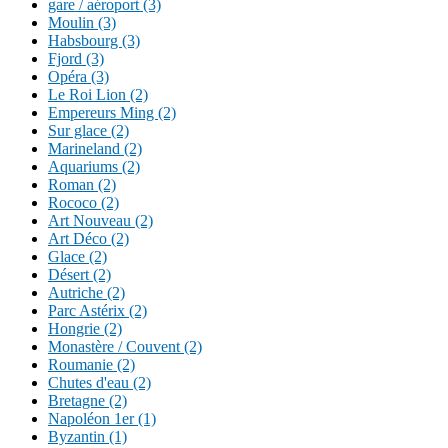
gare / aéroport (3)
Moulin (3)
Habsbourg (3)
Fjord (3)
Opéra (3)
Le Roi Lion (2)
Empereurs Ming (2)
Sur glace (2)
Marineland (2)
Aquariums (2)
Roman (2)
Rococo (2)
Art Nouveau (2)
Art Déco (2)
Glace (2)
Désert (2)
Autriche (2)
Parc Astérix (2)
Hongrie (2)
Monastère / Couvent (2)
Roumanie (2)
Chutes d'eau (2)
Bretagne (2)
Napoléon 1er (1)
Byzantin (1)