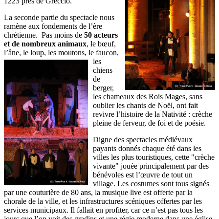
1223 près de Greccio.
La seconde partie du spectacle nous
ramène aux fondements de l’ère
chrétienne. Pas moins de
50 acteurs
et de nombreux animaux
, le bœuf,
l’âne, le loup, les
moutons, le faucon,
les
chiens
de
berger,
les chameaux des Rois Mages, sans
oublier les chants de Noël, ont fait
revivre l’histoire de la Nativité : crèche
pleine de ferveur, de foi et de poésie.
Digne des spectacles médiévaux
payants donnés chaque été dans les
villes les plus touristiques, cette "crèche
vivante" jouée principalement par des
bénévoles est l’œuvre de tout un
village. Les costumes sont tous signés
par une couturière de 80 ans, la musique live est offerte par la
chorale de la ville, et les infrastructures scéniques offertes par les
services municipaux. Il fallait en profiter, car ce n’est pas tous les
jours que l’on voit des gradins et une régie moderne dans une église,