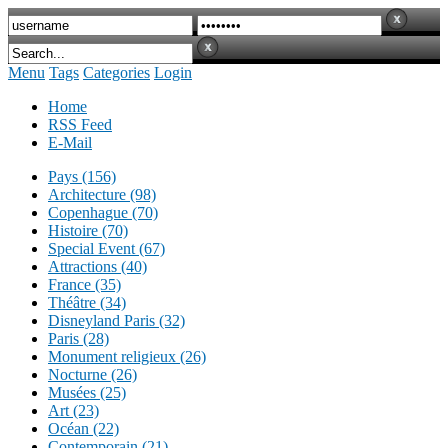
Menu
Tags
Categories
Login
Home
RSS Feed
E-Mail
Pays (156)
Architecture (98)
Copenhague (70)
Histoire (70)
Special Event (67)
Attractions (40)
France (35)
Théâtre (34)
Disneyland Paris (32)
Paris (28)
Monument religieux (26)
Nocturne (26)
Musées (25)
Art (23)
Océan (22)
Contemporain (21)