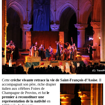
Cette
crèche vivante retrace la vie de Saint-François d’Assise
. Il
accompagnait son père, riche drapier
italien aux célèbres Foires de
Champagne de Provins, et fut
le
premier à reconstituer une
représentation de la nativité
en