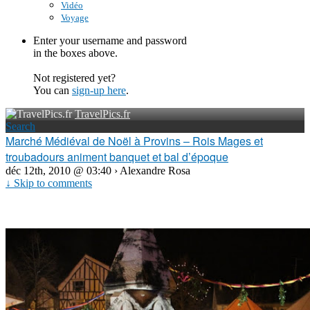
Vidéo
Voyage
Enter your username and password
in the boxes above.
Not registered yet?
You can
sign-up here
.
TravelPics.fr
Search
Marché Médiéval de Noël à Provins – Rois Mages et
troubadours animent banquet et bal d’époque
déc 12th, 2010 @ 03:40 › Alexandre Rosa
↓ Skip to comments