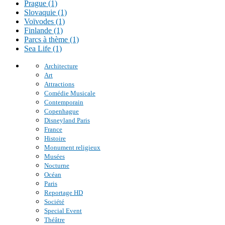
Prague (1)
Slovaquie (1)
Voïvodes (1)
Finlande (1)
Parcs à thème (1)
Sea Life (1)
Architecture
Art
Attractions
Comédie Musicale
Contemporain
Copenhague
Disneyland Paris
France
Histoire
Monument religieux
Musées
Nocturne
Océan
Paris
Reportage HD
Société
Special Event
Théâtre