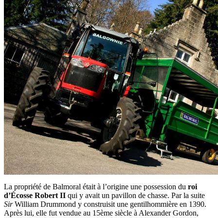
La propriété de Balmoral était à l’origine une possession du
roi
d’Écosse Robert
I
I
qui y avait un pavillon de chasse. Par la suite
Sir
William Drummond y construisit une gentilhommière en 1390.
Après lui, elle fut vendue au 15ème siècle à Alexander Gordon,