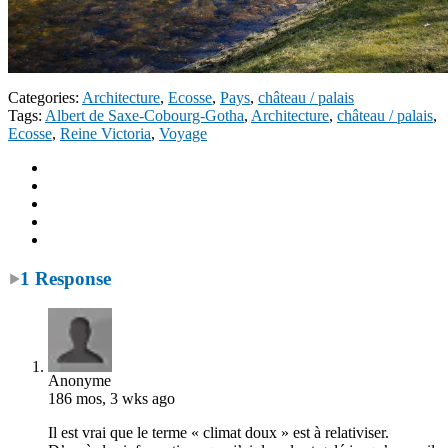
Categories:
Architecture
,
Ecosse
,
Pays
,
château / palais
Tags:
Albert de Saxe-Cobourg-Gotha
,
Architecture
,
château / palais
,
Ecosse
,
Reine Victoria
,
Voyage
1 Response
Anonyme
186 mos, 3 wks ago
Il est vrai que le terme « climat doux » est à relativiser.