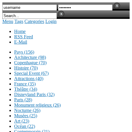
Menu
Tags
Categories
Login
Home
RSS Feed
E-Mail
Pays (156)
Architecture (98)
Copenhague (70)
Histoire (70)
Special Event (67)
Attractions (40)
France (35)
Théâtre (34)
Disneyland Paris (32)
Paris (28)
Monument religieux (26)
Nocturne (26)
Musées (25)
Art (23)
Océan (22)
Contemporain (21)