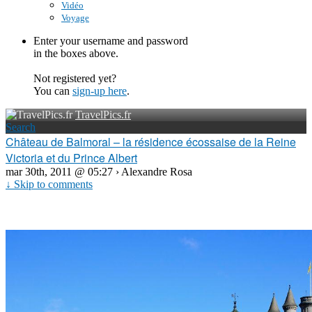
Vidéo
Voyage
Enter your username and password
in the boxes above.
Not registered yet?
You can
sign-up here
.
TravelPics.fr
Search
Château de Balmoral – la résidence écossaise de la Reine
Victoria et du Prince Albert
mar 30th, 2011 @ 05:27 › Alexandre Rosa
↓ Skip to comments