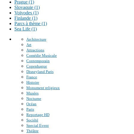
Prague (1)
Slovaquie (1)
Voïvodes (1)
Finlande (1)
Parcs à thème (1)
Sea Life (1)
Architecture
Art
Attractions
Comédie Musicale
Contemporain
Copenhague
Disneyland Paris
France
Histoire
Monument religieux
Musées
Nocturne
Océan
Paris
Reportage HD
Société
Special Event
Théâtre