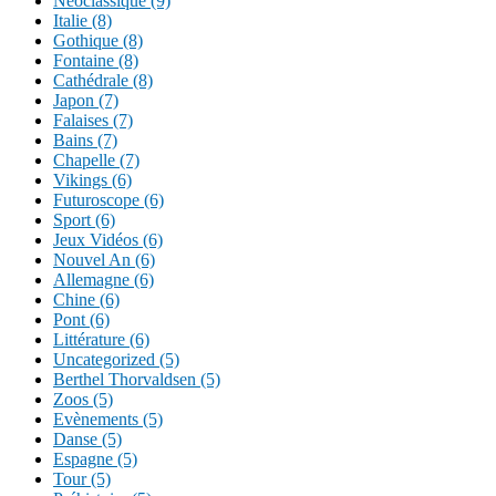
Néoclassique (9)
Italie (8)
Gothique (8)
Fontaine (8)
Cathédrale (8)
Japon (7)
Falaises (7)
Bains (7)
Chapelle (7)
Vikings (6)
Futuroscope (6)
Sport (6)
Jeux Vidéos (6)
Nouvel An (6)
Allemagne (6)
Chine (6)
Pont (6)
Littérature (6)
Uncategorized (5)
Berthel Thorvaldsen (5)
Zoos (5)
Evènements (5)
Danse (5)
Espagne (5)
Tour (5)