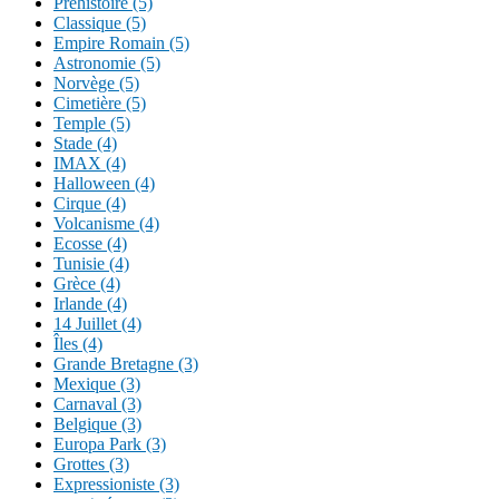
Préhistoire (5)
Classique (5)
Empire Romain (5)
Astronomie (5)
Norvège (5)
Cimetière (5)
Temple (5)
Stade (4)
IMAX (4)
Halloween (4)
Cirque (4)
Volcanisme (4)
Ecosse (4)
Tunisie (4)
Grèce (4)
Irlande (4)
14 Juillet (4)
Îles (4)
Grande Bretagne (3)
Mexique (3)
Carnaval (3)
Belgique (3)
Europa Park (3)
Grottes (3)
Expressioniste (3)