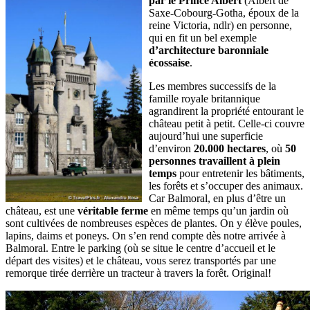
par le Prince Albert
(Albert de
Saxe-Cobourg-Gotha, époux de la
reine Victoria, ndlr) en personne,
qui en fit un bel exemple
d’architecture baronniale
écossaise
.
Les membres successifs de la
famille royale britannique
agrandirent la propriété entourant le
château petit à petit. Celle-ci couvre
aujourd’hui une superficie
d’environ
20.000 hectares
, où
50
personnes travaillent à plein
temps
pour entretenir les bâtiments,
les forêts et s’occuper des animaux.
Car Balmoral, en plus d’être un
château, est une
véritable ferme
en même temps qu’un jardin où
sont cultivées de nombreuses espèces de plantes. On y élève poules,
lapins, daims et poneys. On s’en rend compte dès notre arrivée à
Balmoral. Entre le parking (où se situe le centre d’accueil et le
départ des visites) et le château, vous serez transportés par une
remorque tirée derrière un tracteur à travers la forêt. Original!