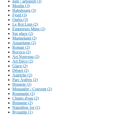
gare / aéroport (3)
Moulin (3)
Habsbourg (3)
Fjord (3)
Opéra (3)
Le Roi Lion (2)
Empereurs Ming (2)
Sur glace (2)
Marineland (2)
Aquariums (2)
Roman (2)
Rococo (2)
Art Nouveau (2)
Art Déco (2)
Glace (2)
Désert (2)
Autriche (2)
Parc Astérix (2)
Hongrie (2)
Monastère / Couvent (2)
Roumanie (2)
Chutes d'eau (2)
Bretagne (2)
Napoléon 1er (1)
Byzantin (1)