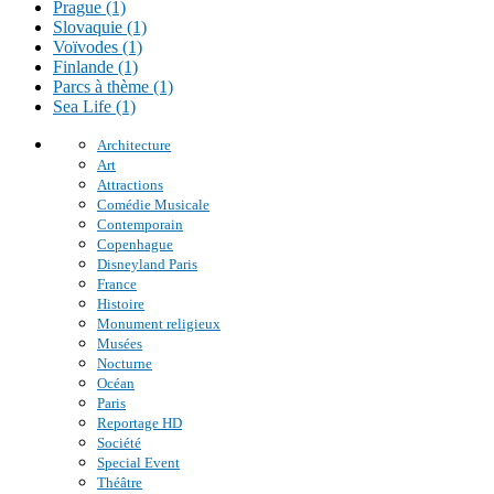
Prague (1)
Slovaquie (1)
Voïvodes (1)
Finlande (1)
Parcs à thème (1)
Sea Life (1)
Architecture
Art
Attractions
Comédie Musicale
Contemporain
Copenhague
Disneyland Paris
France
Histoire
Monument religieux
Musées
Nocturne
Océan
Paris
Reportage HD
Société
Special Event
Théâtre