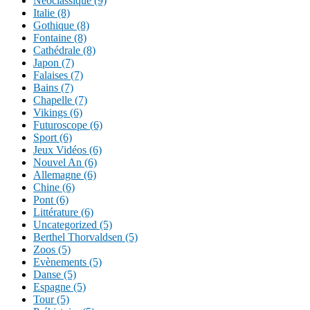
Néoclassique (9)
Italie (8)
Gothique (8)
Fontaine (8)
Cathédrale (8)
Japon (7)
Falaises (7)
Bains (7)
Chapelle (7)
Vikings (6)
Futuroscope (6)
Sport (6)
Jeux Vidéos (6)
Nouvel An (6)
Allemagne (6)
Chine (6)
Pont (6)
Littérature (6)
Uncategorized (5)
Berthel Thorvaldsen (5)
Zoos (5)
Evènements (5)
Danse (5)
Espagne (5)
Tour (5)