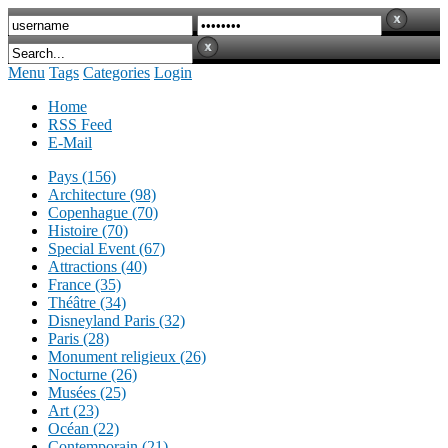
Menu
Tags
Categories
Login
Home
RSS Feed
E-Mail
Pays (156)
Architecture (98)
Copenhague (70)
Histoire (70)
Special Event (67)
Attractions (40)
France (35)
Théâtre (34)
Disneyland Paris (32)
Paris (28)
Monument religieux (26)
Nocturne (26)
Musées (25)
Art (23)
Océan (22)
Contemporain (21)