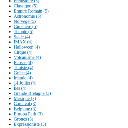
Préhistoire (5)
Classique (5)
Empire Romain (5)
Astronomie (5)
Norvège (5)
Cimetière (5)
Temple (5)
Stade (4)
IMAX (4)
Halloween (4)
Cirque (4)
Volcanisme (4)
Ecosse (4)
Tunisie (4)
Grèce (4)
Irlande (4)
14 Juillet (4)
Îles (4)
Grande Bretagne (3)
Mexique (3)
Carnaval (3)
Belgique (3)
Europa Park (3)
Grottes (3)
Expressioniste (3)