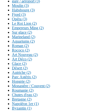
gare / aéroport (3)
Moulin (3)
Habsbourg (3)
Fjord (3)
Opéra (3)
Le Roi Lion (2)
Empereurs Ming (2)
Sur glace (2)
Marineland (2)
Aquariums (2)
Roman (2)
Rococo (2)
Art Nouveau (2)
Art Déco (2)
Glace (2)
Désert (2)
Autriche (2)
Parc Astérix (2)
Hongrie (2)
Monastère / Couvent (2)
Roumanie (2)
Chutes d'eau (2)
Bretagne (2)
Napoléon 1er (1)
Byzantin (1)