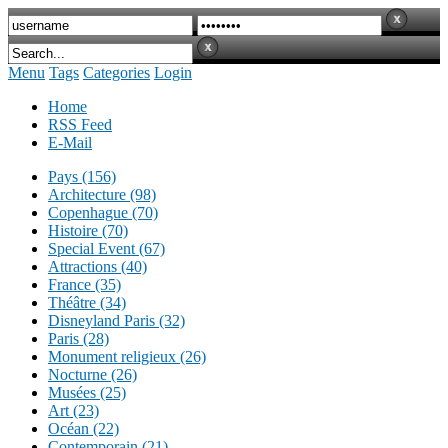
Menu
Tags
Categories
Login
Home
RSS Feed
E-Mail
Pays (156)
Architecture (98)
Copenhague (70)
Histoire (70)
Special Event (67)
Attractions (40)
France (35)
Théâtre (34)
Disneyland Paris (32)
Paris (28)
Monument religieux (26)
Nocturne (26)
Musées (25)
Art (23)
Océan (22)
Contemporain (21)