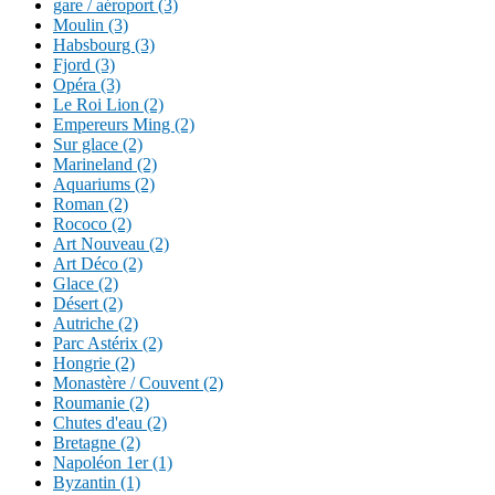
gare / aéroport (3)
Moulin (3)
Habsbourg (3)
Fjord (3)
Opéra (3)
Le Roi Lion (2)
Empereurs Ming (2)
Sur glace (2)
Marineland (2)
Aquariums (2)
Roman (2)
Rococo (2)
Art Nouveau (2)
Art Déco (2)
Glace (2)
Désert (2)
Autriche (2)
Parc Astérix (2)
Hongrie (2)
Monastère / Couvent (2)
Roumanie (2)
Chutes d'eau (2)
Bretagne (2)
Napoléon 1er (1)
Byzantin (1)