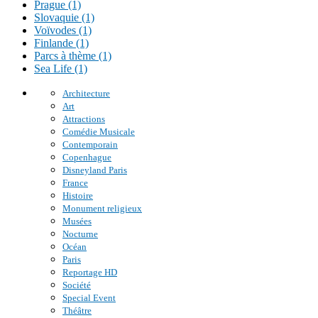
Prague (1)
Slovaquie (1)
Voïvodes (1)
Finlande (1)
Parcs à thème (1)
Sea Life (1)
Architecture
Art
Attractions
Comédie Musicale
Contemporain
Copenhague
Disneyland Paris
France
Histoire
Monument religieux
Musées
Nocturne
Océan
Paris
Reportage HD
Société
Special Event
Théâtre