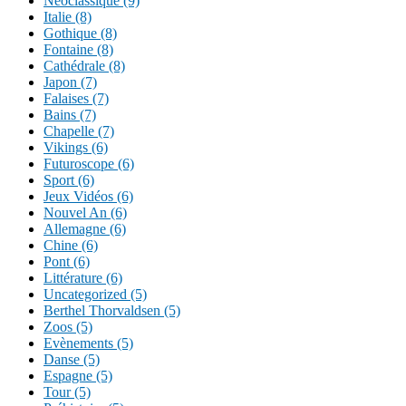
Néoclassique (9)
Italie (8)
Gothique (8)
Fontaine (8)
Cathédrale (8)
Japon (7)
Falaises (7)
Bains (7)
Chapelle (7)
Vikings (6)
Futuroscope (6)
Sport (6)
Jeux Vidéos (6)
Nouvel An (6)
Allemagne (6)
Chine (6)
Pont (6)
Littérature (6)
Uncategorized (5)
Berthel Thorvaldsen (5)
Zoos (5)
Evènements (5)
Danse (5)
Espagne (5)
Tour (5)