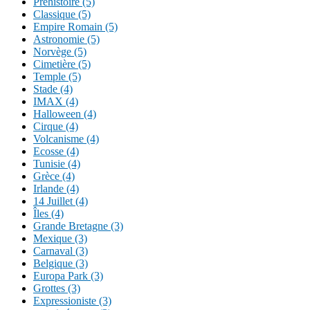
Préhistoire (5)
Classique (5)
Empire Romain (5)
Astronomie (5)
Norvège (5)
Cimetière (5)
Temple (5)
Stade (4)
IMAX (4)
Halloween (4)
Cirque (4)
Volcanisme (4)
Ecosse (4)
Tunisie (4)
Grèce (4)
Irlande (4)
14 Juillet (4)
Îles (4)
Grande Bretagne (3)
Mexique (3)
Carnaval (3)
Belgique (3)
Europa Park (3)
Grottes (3)
Expressioniste (3)