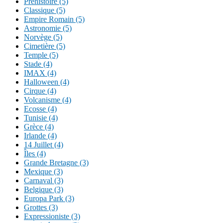
Préhistoire (5)
Classique (5)
Empire Romain (5)
Astronomie (5)
Norvège (5)
Cimetière (5)
Temple (5)
Stade (4)
IMAX (4)
Halloween (4)
Cirque (4)
Volcanisme (4)
Ecosse (4)
Tunisie (4)
Grèce (4)
Irlande (4)
14 Juillet (4)
Îles (4)
Grande Bretagne (3)
Mexique (3)
Carnaval (3)
Belgique (3)
Europa Park (3)
Grottes (3)
Expressioniste (3)