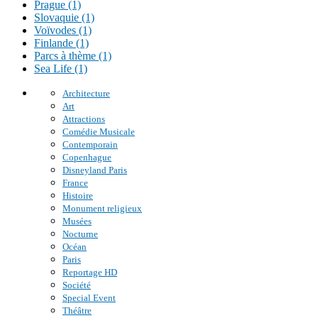
Prague (1)
Slovaquie (1)
Voïvodes (1)
Finlande (1)
Parcs à thème (1)
Sea Life (1)
Architecture
Art
Attractions
Comédie Musicale
Contemporain
Copenhague
Disneyland Paris
France
Histoire
Monument religieux
Musées
Nocturne
Océan
Paris
Reportage HD
Société
Special Event
Théâtre