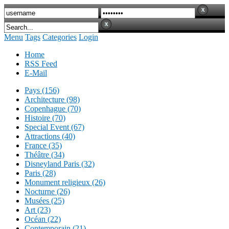
Menu
Tags
Categories
Login
Home
RSS Feed
E-Mail
Pays (156)
Architecture (98)
Copenhague (70)
Histoire (70)
Special Event (67)
Attractions (40)
France (35)
Théâtre (34)
Disneyland Paris (32)
Paris (28)
Monument religieux (26)
Nocturne (26)
Musées (25)
Art (23)
Océan (22)
Contemporain (21)