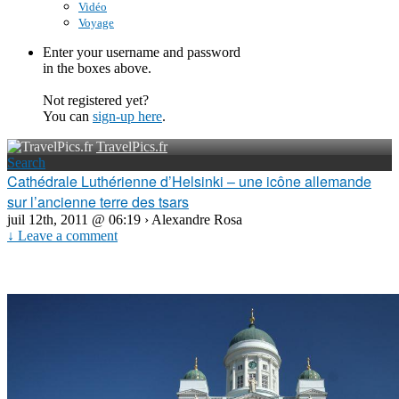
Vidéo
Voyage
Enter your username and password
in the boxes above.
Not registered yet?
You can
sign-up here
.
TravelPics.fr
Search
Cathédrale Luthérienne d’Helsinki – une icône allemande
sur l’ancienne terre des tsars
juil 12th, 2011 @ 06:19 › Alexandre Rosa
↓ Leave a comment