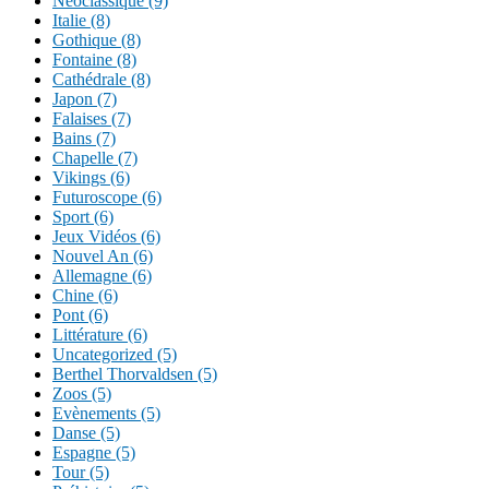
Néoclassique (9)
Italie (8)
Gothique (8)
Fontaine (8)
Cathédrale (8)
Japon (7)
Falaises (7)
Bains (7)
Chapelle (7)
Vikings (6)
Futuroscope (6)
Sport (6)
Jeux Vidéos (6)
Nouvel An (6)
Allemagne (6)
Chine (6)
Pont (6)
Littérature (6)
Uncategorized (5)
Berthel Thorvaldsen (5)
Zoos (5)
Evènements (5)
Danse (5)
Espagne (5)
Tour (5)