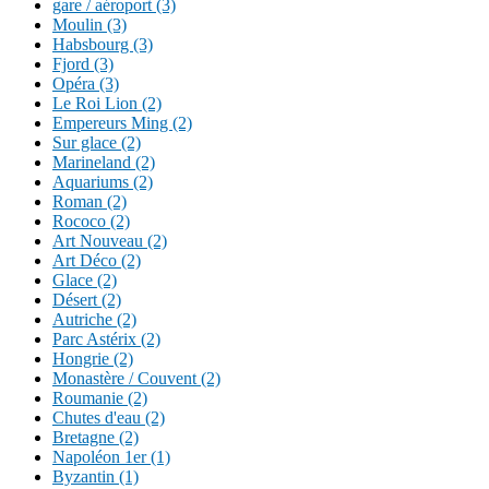
gare / aéroport (3)
Moulin (3)
Habsbourg (3)
Fjord (3)
Opéra (3)
Le Roi Lion (2)
Empereurs Ming (2)
Sur glace (2)
Marineland (2)
Aquariums (2)
Roman (2)
Rococo (2)
Art Nouveau (2)
Art Déco (2)
Glace (2)
Désert (2)
Autriche (2)
Parc Astérix (2)
Hongrie (2)
Monastère / Couvent (2)
Roumanie (2)
Chutes d'eau (2)
Bretagne (2)
Napoléon 1er (1)
Byzantin (1)