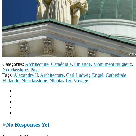
Categories:
Architecture
,
Cathédrale
,
Finlande
,
Monument religieux
,
Néoclassique
,
Pays
Tags:
Alexandre II
,
Architecture
,
Carl Ludwig Engel
,
Cathédrale
,
Finlande
,
Néoclassique
,
Nicolas 1er
,
Voyage
No Responses Yet