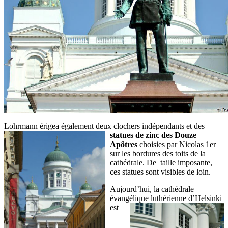
Lohrmann érigea également deux clochers indépendants et des
statues de zinc des Douze
Apôtres
choisies par Nicolas 1er
sur les bordures des toits de la
cathédrale. De taille imposante,
ces statues sont visibles de loin.
Aujourd’hui, la cathédrale
évangélique
luthérienne d’Helsinki
est