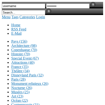
Menu
Tags
Categories
Login
Home
RSS Feed
E-Mail
Pays (156)
Architecture (98)
Copenhague (70)
Histoire (70)
Special Event (67)
Attractions (40)
France (35)
Théâtre (34)
Disneyland Paris (32)
Paris (28)
Monument religieux (26)
Nocturne (26)
Musées (25)
Art (23)
Océan (22)
Contemporain (21)