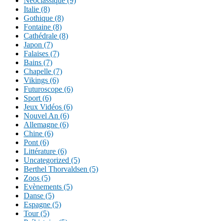
Néoclassique (9)
Italie (8)
Gothique (8)
Fontaine (8)
Cathédrale (8)
Japon (7)
Falaises (7)
Bains (7)
Chapelle (7)
Vikings (6)
Futuroscope (6)
Sport (6)
Jeux Vidéos (6)
Nouvel An (6)
Allemagne (6)
Chine (6)
Pont (6)
Littérature (6)
Uncategorized (5)
Berthel Thorvaldsen (5)
Zoos (5)
Evènements (5)
Danse (5)
Espagne (5)
Tour (5)