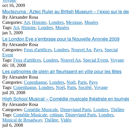
Voyage
oct 16, 2009
Moctezuma : Aztec Ruler au British Museum – l’expo sur le d
By
Alexandre Rosa
Categories:
Art
,
Histoire
,
Londres
,
Mexique
,
Musées
Tags:
Art
,
Histoire
,
Londres
,
Musées
jan 5, 2009
Le London Eye s’embrase pour la Nouvelle Annnée 2009
By
Alexandre Rosa
Categories:
Feux d'artifices
,
Londres
,
Nouvel An
,
Pays
,
Special
Event
Tags:
Feux d'artifices
,
Londres
,
Nouvel An
,
Special Event
,
Voyage
déc 18, 2008
Les patinoires de plein air fleurissent en ville pour les fêtes
By
Alexandre Rosa
Categories:
Copenhague
,
Londres
,
Noël
,
Paris
,
Pays
Tags:
Copenhague
,
Londres
,
Noël
,
Paris
,
Société
,
Voyage
juil 20, 2008
High School Musical – Comédie musicale théatrale en tourné
By
Alexandre Rosa
Categories:
Comédie Musicale
,
Disneyland Paris
,
Londres
,
Théâtre
Tags:
Comédie Musicale
,
critique
,
Disneyland Paris
,
Londres
,
Musical de Broadway
,
Théâtre
,
Vidéo
juil 6, 2008