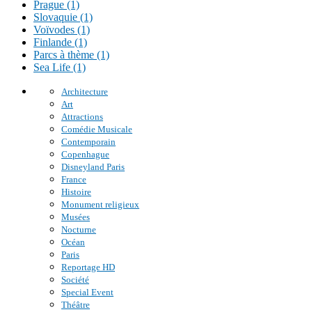
Prague (1)
Slovaquie (1)
Voïvodes (1)
Finlande (1)
Parcs à thème (1)
Sea Life (1)
Architecture
Art
Attractions
Comédie Musicale
Contemporain
Copenhague
Disneyland Paris
France
Histoire
Monument religieux
Musées
Nocturne
Océan
Paris
Reportage HD
Société
Special Event
Théâtre