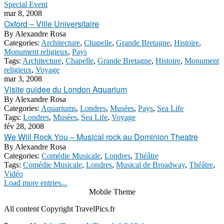
Special Event
mar 8, 2008
Oxford – Ville Universitaire
By
Alexandre Rosa
Categories:
Architecture
,
Chapelle
,
Grande Bretagne
,
Histoire
,
Monument religieux
,
Pays
Tags:
Architecture
,
Chapelle
,
Grande Bretagne
,
Histoire
,
Monument
religieux
,
Voyage
mar 3, 2008
Visite guidee du London Aquarium
By
Alexandre Rosa
Categories:
Aquariums
,
Londres
,
Musées
,
Pays
,
Sea Life
Tags:
Londres
,
Musées
,
Sea Life
,
Voyage
fév 28, 2008
We Will Rock You – Musical rock au Dominion Theatre
By
Alexandre Rosa
Categories:
Comédie Musicale
,
Londres
,
Théâtre
Tags:
Comédie Musicale
,
Londres
,
Musical de Broadway
,
Théâtre
,
Vidéo
Load more entries...
Mobile Theme
All content Copyright TravelPics.fr