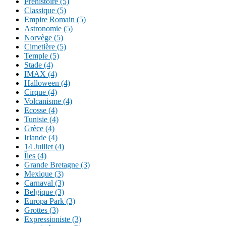
Préhistoire (5)
Classique (5)
Empire Romain (5)
Astronomie (5)
Norvège (5)
Cimetière (5)
Temple (5)
Stade (4)
IMAX (4)
Halloween (4)
Cirque (4)
Volcanisme (4)
Ecosse (4)
Tunisie (4)
Grèce (4)
Irlande (4)
14 Juillet (4)
Îles (4)
Grande Bretagne (3)
Mexique (3)
Carnaval (3)
Belgique (3)
Europa Park (3)
Grottes (3)
Expressioniste (3)