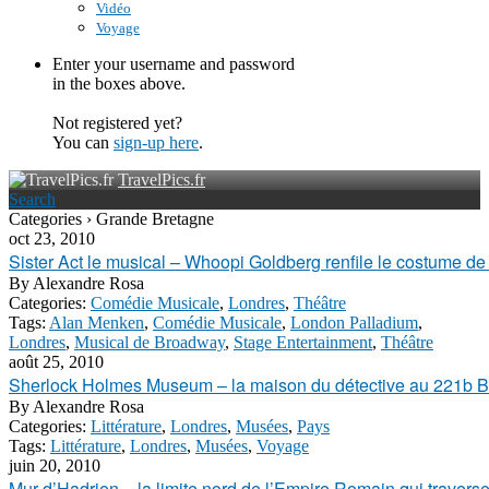
Vidéo
Voyage
Enter your username and password
in the boxes above.
Not registered yet?
You can
sign-up here
.
TravelPics.fr
Search
Categories › Grande Bretagne
oct 23, 2010
Sister Act le musical – Whoopi Goldberg renfile le costume 
By
Alexandre Rosa
Categories:
Comédie Musicale
,
Londres
,
Théâtre
Tags:
Alan Menken
,
Comédie Musicale
,
London Palladium
,
Londres
,
Musical de Broadway
,
Stage Entertainment
,
Théâtre
août 25, 2010
Sherlock Holmes Museum – la maison du détective au 221b B
By
Alexandre Rosa
Categories:
Littérature
,
Londres
,
Musées
,
Pays
Tags:
Littérature
,
Londres
,
Musées
,
Voyage
juin 20, 2010
Mur d’Hadrien – la limite nord de l’Empire Romain qui traverse