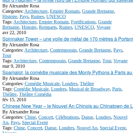
By
Alexandre Rosa
Categories:
Architecture
,
Empire Romain
,
Grande Bretagne
,
Histoire
,
Pays
,
Ruines
,
UNESCO
Tags:
Architecture
,
Empire Romain
,
Fortifications
,
Grande
Bretagne
,
Histoire
,
Remparts
,
Ruines
,
UNESCO
,
Voyage
avr 22, 2010
Spinnaker Tower – une voile de métal de 170 mètres à Ports
By
Alexandre Rosa
Categories:
Architecture
,
Contemporain
,
Grande Bretagne
,
Pays
,
Tour
Tags:
Architecture
,
Contemporain
,
Grande Bretagne
,
Tour
,
Voyage
mar 9, 2010
Spamalot, la comédie musicale des Monty Pythons à Paris a
By
Alexandre Rosa
Categories:
Comédie Musicale
,
Londres
,
Théâtre
Tags:
Comédie Musicale
,
Londres
,
Musical de Broadway
,
Paris
,
Théâtre
,
Théâtre Comédia
fév 15, 2010
Chinese New Year – le Nouvel An Chinois au Chinatown de 
By
Alexandre Rosa
Categories:
Chine
,
Concert
,
Célébrations
,
Danse
,
Londres
,
Nouvel
An
,
Pays
,
Special Event
Tags:
Chine
,
Concert
,
Danse
,
Londres
,
Nouvel An
,
Special Event
,