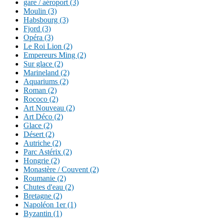
gare / aéroport (3)
Moulin (3)
Habsbourg (3)
Fjord (3)
Opéra (3)
Le Roi Lion (2)
Empereurs Ming (2)
Sur glace (2)
Marineland (2)
Aquariums (2)
Roman (2)
Rococo (2)
Art Nouveau (2)
Art Déco (2)
Glace (2)
Désert (2)
Autriche (2)
Parc Astérix (2)
Hongrie (2)
Monastère / Couvent (2)
Roumanie (2)
Chutes d'eau (2)
Bretagne (2)
Napoléon 1er (1)
Byzantin (1)