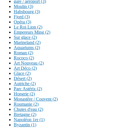
gare / aéroport (3)
Moulin (3)
Habsbourg (3)
Fjord (3)
Opéra (3)
Le Roi Lion (2)
Empereurs Ming (2)
Sur glace (2)
Marineland (2)
Aquariums (2)
Roman (2)
Rococo (2)
Art Nouveau (2)
Art Déco (2)
Glace (2)
Désert (2)
Autriche (2)
Parc Astérix (2)
Hongrie (2)
Monastère / Couvent (2)
Roumanie (2)
Chutes d'eau (2)
Bretagne (2)
Napoléon 1er (1)
Byzantin (1)