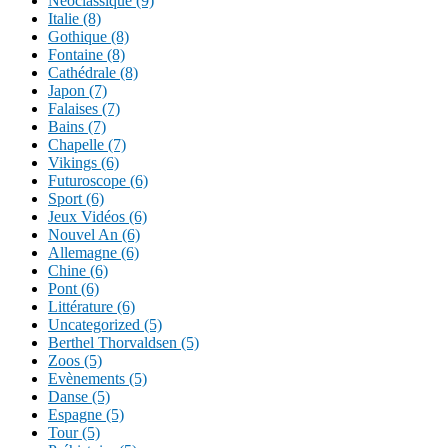
Néoclassique (9)
Italie (8)
Gothique (8)
Fontaine (8)
Cathédrale (8)
Japon (7)
Falaises (7)
Bains (7)
Chapelle (7)
Vikings (6)
Futuroscope (6)
Sport (6)
Jeux Vidéos (6)
Nouvel An (6)
Allemagne (6)
Chine (6)
Pont (6)
Littérature (6)
Uncategorized (5)
Berthel Thorvaldsen (5)
Zoos (5)
Evènements (5)
Danse (5)
Espagne (5)
Tour (5)