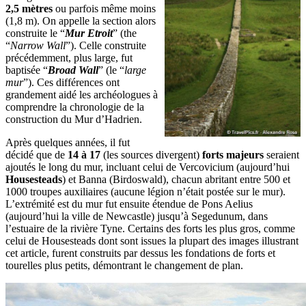
2,5 mètres
ou parfois même moins
(1,8 m). On appelle la section alors
construite le “
Mur Etroit
” (the
“
Narrow Wall
”). Celle construite
précédemment, plus large, fut
baptisée “
Broad Wall
” (le “
large
mur
”). Ces différences ont
grandement aidé les archéologues à
comprendre la chronologie de la
construction du Mur d’Hadrien.
Après quelques années, il fut
décidé que de
14 à 17
(les sources divergent)
forts majeurs
seraient
ajoutés le long du mur, incluant celui de Vercovicium (aujourd’hui
Housesteads
) et Banna (Birdoswald), chacun abritant entre 500 et
1000 troupes auxiliaires (aucune légion n’était postée sur le mur).
L’extrémité est du mur fut ensuite étendue de Pons Aelius
(aujourd’hui la ville de Newcastle) jusqu’à Segedunum, dans
l’estuaire de la rivière Tyne. Certains des forts les plus gros, comme
celui de Housesteads dont sont issues la plupart des images illustrant
cet article, furent construits par dessus les fondations de forts et
tourelles plus petits, démontrant le changement de plan.