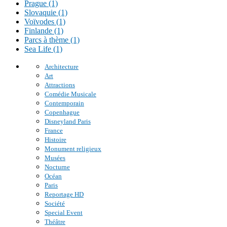
Prague (1)
Slovaquie (1)
Voïvodes (1)
Finlande (1)
Parcs à thème (1)
Sea Life (1)
Architecture
Art
Attractions
Comédie Musicale
Contemporain
Copenhague
Disneyland Paris
France
Histoire
Monument religieux
Musées
Nocturne
Océan
Paris
Reportage HD
Société
Special Event
Théâtre