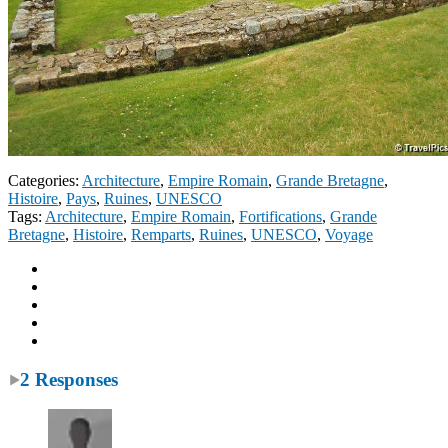
Categories:
Architecture
,
Empire Romain
,
Grande Bretagne
,
Histoire
,
Pays
,
Ruines
,
UNESCO
Tags:
Architecture
,
Empire Romain
,
Fortifications
,
Grande
Bretagne
,
Histoire
,
Remparts
,
Ruines
,
UNESCO
,
Voyage
2 Responses