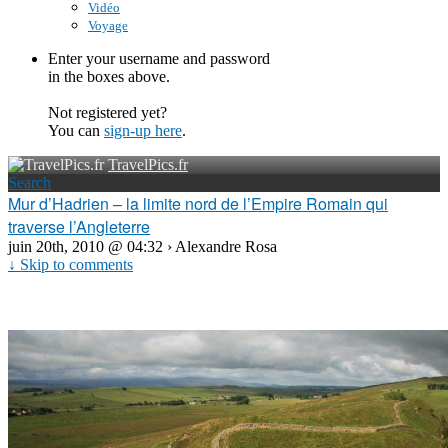
Vidéo
Voyage
Enter your username and password
in the boxes above.
Not registered yet?
You can
sign-up here
.
TravelPics.fr
Search
Mur d’Hadrien – la limite nord de l’Empire Romain qui
traverse l’Angleterre
juin 20th, 2010 @ 04:32 › Alexandre Rosa
↓ Skip to comments