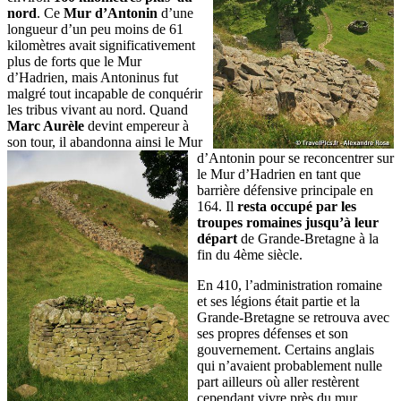
nord
. Ce
Mur d’Antonin
d’une
longueur d’un peu moins de 61
kilomètres avait significativement
plus de forts que le Mur
d’Hadrien, mais Antoninus fut
malgré tout incapable de conquérir
les tribus vivant au nord. Quand
Marc Aurèle
devint empereur à
son tour, il abandonna ainsi le Mur
d’Antonin pour se reconcentrer
sur
le Mur d’Hadrien en tant que
barrière défensive principale en
164. Il
resta occupé par les
troupes romaines jusqu’à leur
départ
de Grande-Bretagne à la
fin du 4ème siècle.
En 410, l’administration romaine
et ses légions était partie et la
Grande-Bretagne se retrouva avec
ses propres défenses et son
gouvernement. Certains anglais
qui n’avaient probablement nulle
part ailleurs où aller restèrent
cependant vivre près du mur