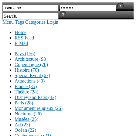
Menu
Tags
Categories
Login
Home
RSS Feed
E-Mail
Pays (156)
Architecture (98)
Copenhague (70)
Histoire (70)
Special Event (67)
Attractions (40)
France (35)
Théâtre (34)
Disneyland Paris (32)
Paris (28)
Monument religieux (26)
Nocturne (26)
Musées (25)
Art (23)
Océan (22)
Contemporain (21)