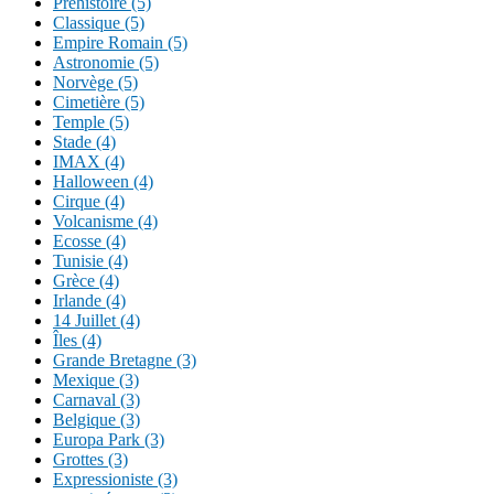
Préhistoire (5)
Classique (5)
Empire Romain (5)
Astronomie (5)
Norvège (5)
Cimetière (5)
Temple (5)
Stade (4)
IMAX (4)
Halloween (4)
Cirque (4)
Volcanisme (4)
Ecosse (4)
Tunisie (4)
Grèce (4)
Irlande (4)
14 Juillet (4)
Îles (4)
Grande Bretagne (3)
Mexique (3)
Carnaval (3)
Belgique (3)
Europa Park (3)
Grottes (3)
Expressioniste (3)