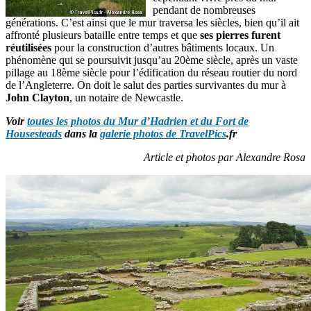
pendant de nombreuses
générations. C’est ainsi que le mur traversa les siècles, bien qu’il ait
affronté plusieurs bataille entre temps et que
ses pierres furent
réutilisées
pour la construction d’autres bâtiments locaux. Un
phénomène qui se poursuivit jusqu’au 20ème siècle, après un vaste
pillage au 18ème siècle pour l’édification du réseau routier du nord
de l’Angleterre. On doit le salut des parties survivantes du mur à
John Clayton
, un notaire de Newcastle.
Voir
toutes les photos du Mur d’Hadrien et du Fort de
Housesteads
dans la
galerie photos de TravelPics
.fr
Article et photos par Alexandre Rosa