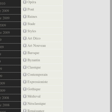
Opéra
2010
Pont
e 2009
Ruines
e 2009
Stade
2009
Styles
re 2009
Art Déco
9
Art Nouveau
009
Baroque
9
Byzantin
9
Classique
09
Contemporain
09
Expressioniste
2009
Gothique
2009
Médieval
e 2008
Néoclassique
e 2008
Renaissance