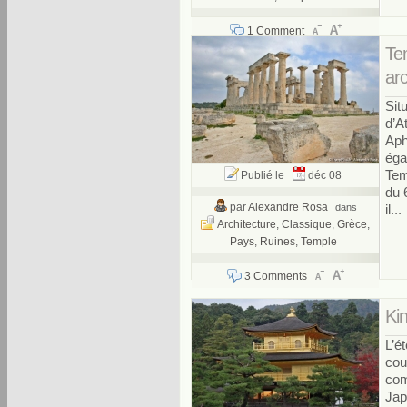
1 Comment
Tem
arc
Sit
d’A
Aph
éga
Tem
Publié le
déc 08
du 
par
Alexandre Rosa
dans
il...
Architecture
,
Classique
,
Grèce
,
Pays
,
Ruines
,
Temple
3 Comments
Kin
L’é
cou
com
Jap