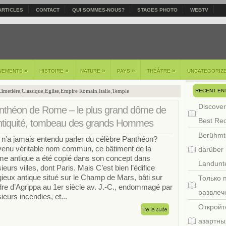
ARTICLES
CONTACT
QUI SOMMES-NOUS?
STAGES PHOTO
WEBTV
»
»
»
»
»
NEMENTS
HISTOIRE
NATURE
PAYS
THÉÂTRE
UNCATEGORIZ
RECENT EN
Cimetière
,
Classique
,
Eglise
,
Empire Romain
,
Italie
,
Temple
Discover
nthéon de Rome – le plus grand dôme de
Best Re
Antiquité, tombeau des grands Hommes
Berühmt
 n’a jamais entendu parler du célèbre Panthéon?
enu véritable nom commun, ce bâtiment de la
darüber 
e antique a été copié dans son concept dans
Landunte
sieurs villes, dont Paris. Mais C’est bien l’édifice
igieux antique situé sur le Champ de Mars, bâti sur
Только 
rdre d’Agrippa au 1er siècle av. J.-C., endommagé par
развлеч
sieurs incendies, et...
Откройт
азартны