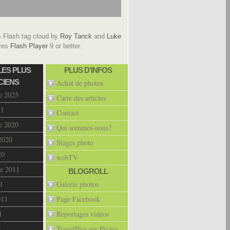
Flash tag cloud by
Roy Tanck
and
Luke
res
Flash Player
9 or better.
LES PLUS
PLUS D’INFOS
CIENS
Achat de photos
e 2025
Carte des articles
21
Contact
e 2020
Qui sommes-nous?
2020
Stages photo
20
webTV
e 2011
BLOGROLL
1
Galerie photos
011
Page Facebook
1
Reportages vidéos
1
TravelPics sur Picasa