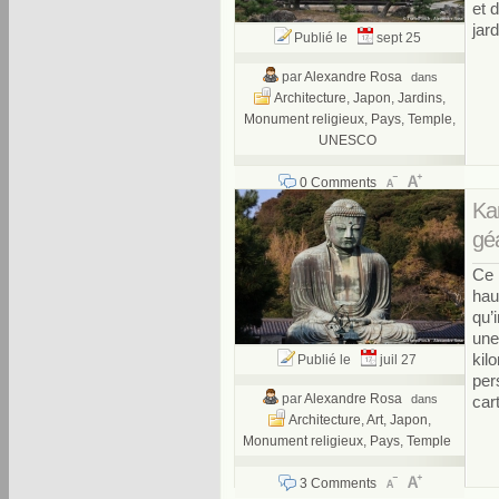
et 
jar
Publié le
sept 25
par
Alexandre Rosa
dans
Architecture
,
Japon
,
Jardins
,
Monument religieux
,
Pays
,
Temple
,
UNESCO
0 Comments
Ka
gé
Ce 
hau
qu’
une
kil
Publié le
juil 27
per
par
Alexandre Rosa
dans
car
Architecture
,
Art
,
Japon
,
Monument religieux
,
Pays
,
Temple
3 Comments