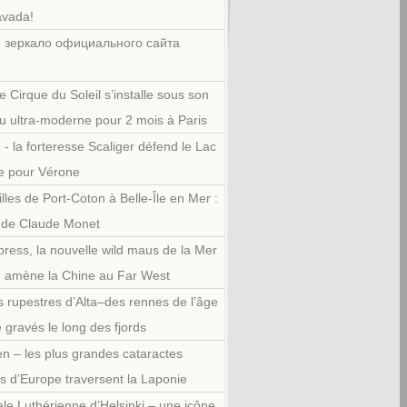
avada!
 зеркало официального сайта
e Cirque du Soleil s’installe sous son
u ultra-moderne pour 2 mois à Paris
 - la forteresse Scaliger défend le Lac
e pour Vérone
illes de Port-Coton à Belle-Île en Mer :
r de Claude Monet
press, la nouvelle wild maus de la Mer
e amène la Chine au Far West
 rupestres d’Alta–des rennes de l’âge
e gravés le long des fjords
en – les plus grandes cataractes
es d’Europe traversent la Laponie
le Luthérienne d’Helsinki – une icône