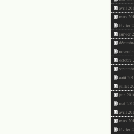
avril 20
mars 20
février 
janvier 
décembr
novembr
octobre 
septemb
août 201
juillet 2
juin 201
mai 201
avril 20
mars 20
février 