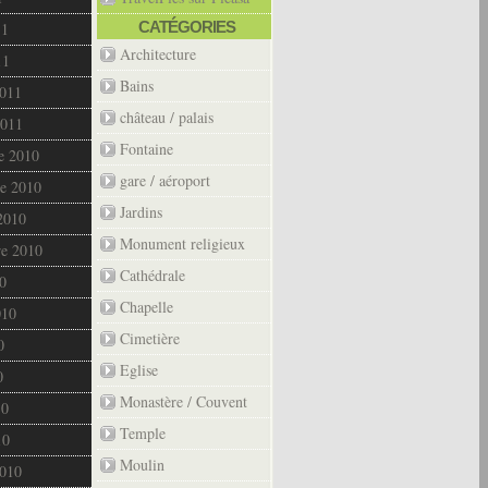
CATÉGORIES
11
Architecture
11
Bains
2011
château / palais
2011
Fontaine
e 2010
gare / aéroport
e 2010
Jardins
2010
Monument religieux
re 2010
Cathédrale
0
Chapelle
010
Cimetière
0
Eglise
0
Monastère / Couvent
10
Temple
10
Moulin
2010