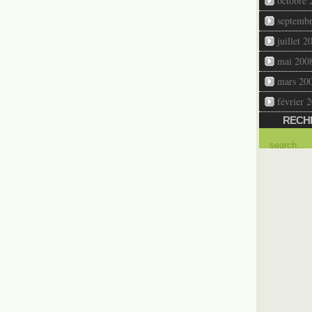
octobre 
septemb
juillet 2
mai 200
mars 20
février 
RECH