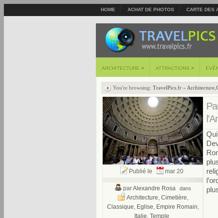
HOME
ACHAT DE PHOTOS
CARTE DES 
»
»
ARCHITECTURE
ATTRACTIONS
EVÈ
You're browsing:
TravelPics.fr
»
Architecture
,
Pa
l’
Qui
Dev
Rom
plu
rel
Publié le
mar 20
l’o
par
Alexandre Rosa
dans
plu
Architecture
,
Cimetière
,
Classique
,
Eglise
,
Empire Romain
,
Italie
,
Temple