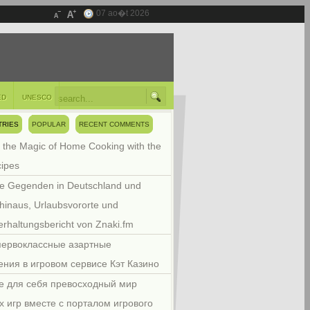
07 ao�t 2026
ED
UNESCO
TRIES
POPULAR
RECENT COMMENTS
 the Magic of Home Cooking with the
cipes
e Gegenden in Deutschland und
hinaus, Urlaubsvororte und
rhaltungsbericht von Znaki.fm
первоклассные азартные
ения в игровом сервисе Кэт Казино
е для себя превосходный мир
х игр вместе с порталом игрового