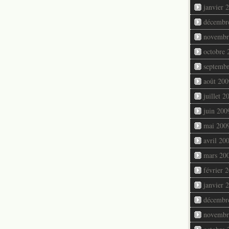
janvier 
décembr
novembr
octobre 
septemb
août 200
juillet 2
juin 200
mai 200
avril 20
mars 20
février 
janvier 
décembr
novembr