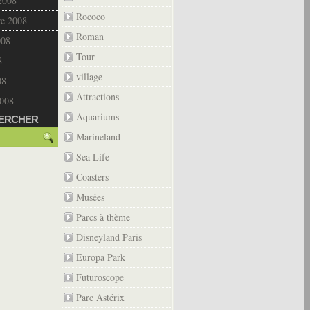
2008
Rococo
re 2008
Roman
008
Tour
8
village
08
Attractions
2008
Aquariums
ERCHER
Marineland
Sea Life
Coasters
Musées
Parcs à thème
Disneyland Paris
Europa Park
Futuroscope
Parc Astérix