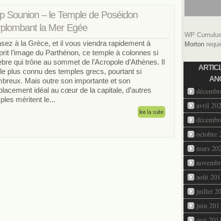
p Sounion – le Temple de Poséidon
rplombant la Mer Egée
WP Cumulus 
sez à la Grèce, et il vous viendra rapidement à
Morton
requi
sprit l’image du Parthénon, ce temple à colonnes si
èbre qui trône au sommet de l’Acropole d’Athènes. Il
ARTIC
 le plus connu des temples grecs, pourtant si
AN
breux. Mais outre son importante et son
lacement idéal au cœur de la capitale, d’autres
décembr
ples méritent le...
avril 20
décembr
octobre 
mars 20
novembr
août 201
juillet 2
juin 201
mai 201