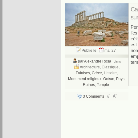
Ca
su
Pen
l’e
cél
est
nom
Publié le
mai 27
emp
par
Alexandre Rosa
dans
tem
Architecture
,
Classique
,
Falaises
,
Grèce
,
Histoire
,
Monument religieux
,
Océan
,
Pays
,
Ruines
,
Temple
3 Comments