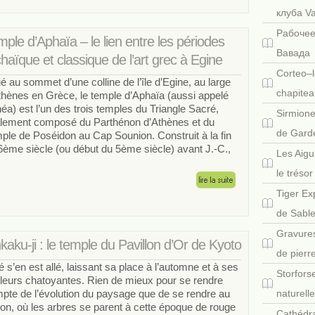
клуба V
Рабочее
ple d’Aphaïa – le lien entre les périodes
Вавада
haïque et classique de l’art grec à Egine
Corteo–l
ué au sommet d’une colline de l’île d’Egine, au large
chapitea
thènes en Grèce, le temple d’Aphaïa (aussi appelé
éa) est l’un des trois temples du Triangle Sacré,
Sirmione
lement composé du Parthénon d’Athènes et du
de Gard
ple de Poséidon au Cap Sounion. Construit à la fin
6ème siècle (ou début du 5ème siècle) avant J.-C.,
Les Aigu
le tréso
Tiger Ex
de Sabl
Gravures
kaku-ji : le temple du Pavillon d’Or de Kyoto
de pierr
té s’en est allé, laissant sa place à l’automne et à ses
Storfors
leurs chatoyantes. Rien de mieux pour se rendre
pte de l’évolution du paysage que de se rendre au
naturell
on, où les arbres se parent à cette époque de rouge
Cathédra