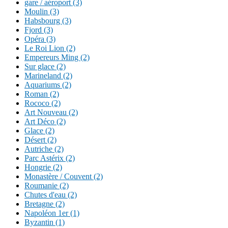
gare / aéroport (3)
Moulin (3)
Habsbourg (3)
Fjord (3)
Opéra (3)
Le Roi Lion (2)
Empereurs Ming (2)
Sur glace (2)
Marineland (2)
Aquariums (2)
Roman (2)
Rococo (2)
Art Nouveau (2)
Art Déco (2)
Glace (2)
Désert (2)
Autriche (2)
Parc Astérix (2)
Hongrie (2)
Monastère / Couvent (2)
Roumanie (2)
Chutes d'eau (2)
Bretagne (2)
Napoléon 1er (1)
Byzantin (1)