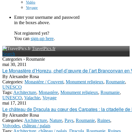
Vidéo
Voyage
Enter your username and password
in the boxes above.
Not registered yet?
You can
sign-up here
.
TravelPics.fr
Search
Categories › Roumanie
mai 30, 2011
Le Monastère d’Horezu, chef-d’œuvre de l’art Branconvan en 
By
Alexandre Rosa
Categories:
Monastère / Couvent
,
Monument religieux
,
Roumanie
,
UNESCO
Tags:
Architecture
,
Monastère
,
Monument religieux
,
Roumanie
,
UNESCO
,
Valachie
,
Voyage
mai 17, 2011
Le château de Dracula au cœur des Carpates : la citadelle de
By
Alexandre Rosa
Categories:
Architecture
,
Nature
,
Pays
,
Roumanie
,
Ruines
,
Voïvodes
,
château / palais
Tags:
Architecture
,
château / palais
,
Dracula
,
Roumanie
,
Ruines
,