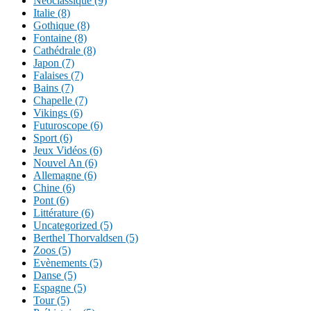
Néoclassique (9)
Italie (8)
Gothique (8)
Fontaine (8)
Cathédrale (8)
Japon (7)
Falaises (7)
Bains (7)
Chapelle (7)
Vikings (6)
Futuroscope (6)
Sport (6)
Jeux Vidéos (6)
Nouvel An (6)
Allemagne (6)
Chine (6)
Pont (6)
Littérature (6)
Uncategorized (5)
Berthel Thorvaldsen (5)
Zoos (5)
Evènements (5)
Danse (5)
Espagne (5)
Tour (5)