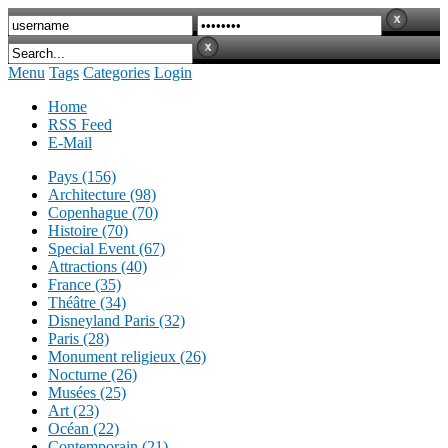
Menu
Tags
Categories
Login
Home
RSS Feed
E-Mail
Pays (156)
Architecture (98)
Copenhague (70)
Histoire (70)
Special Event (67)
Attractions (40)
France (35)
Théâtre (34)
Disneyland Paris (32)
Paris (28)
Monument religieux (26)
Nocturne (26)
Musées (25)
Art (23)
Océan (22)
Contemporain (21)