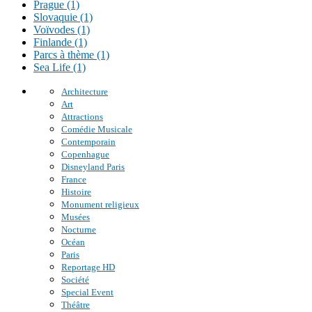
Prague (1)
Slovaquie (1)
Voïvodes (1)
Finlande (1)
Parcs à thème (1)
Sea Life (1)
Architecture
Art
Attractions
Comédie Musicale
Contemporain
Copenhague
Disneyland Paris
France
Histoire
Monument religieux
Musées
Nocturne
Océan
Paris
Reportage HD
Société
Special Event
Théâtre