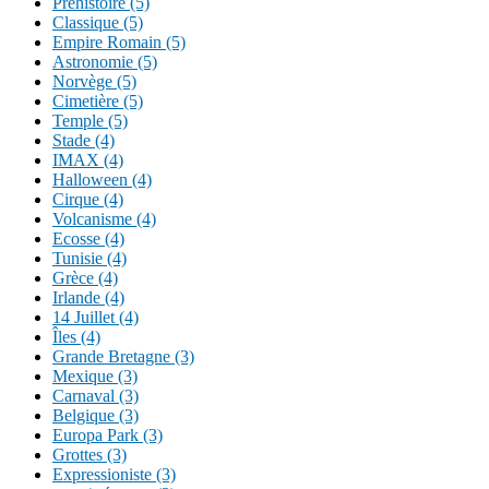
Préhistoire (5)
Classique (5)
Empire Romain (5)
Astronomie (5)
Norvège (5)
Cimetière (5)
Temple (5)
Stade (4)
IMAX (4)
Halloween (4)
Cirque (4)
Volcanisme (4)
Ecosse (4)
Tunisie (4)
Grèce (4)
Irlande (4)
14 Juillet (4)
Îles (4)
Grande Bretagne (3)
Mexique (3)
Carnaval (3)
Belgique (3)
Europa Park (3)
Grottes (3)
Expressioniste (3)