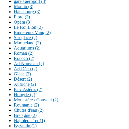
gare / aéroport (3)
Moulin (3)
Habsbourg (3)
Fjord (3)
Opéra (3)
Le Roi Lion (2)
Empereurs Ming (2)
Sur glace (2)
Marineland (2)
Aquariums (2)
Roman (2)
Rococo (2)
Art Nouveau (2)
Art Déco (2)
Glace (2)
Désert (2)
Autriche (2)
Parc Astérix (2)
Hongrie (2)
Monastère / Couvent (2)
Roumanie (2)
Chutes d'eau (2)
Bretagne (2)
Napoléon 1er (1)
Byzantin (1)