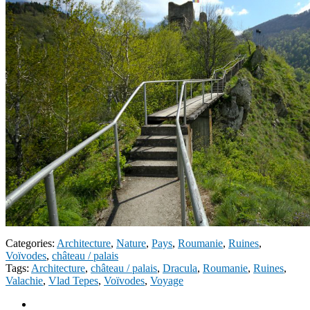
Categories:
Architecture
,
Nature
,
Pays
,
Roumanie
,
Ruines
,
Voïvodes
,
château / palais
Tags:
Architecture
,
château / palais
,
Dracula
,
Roumanie
,
Ruines
,
Valachie
,
Vlad Tepes
,
Voïvodes
,
Voyage