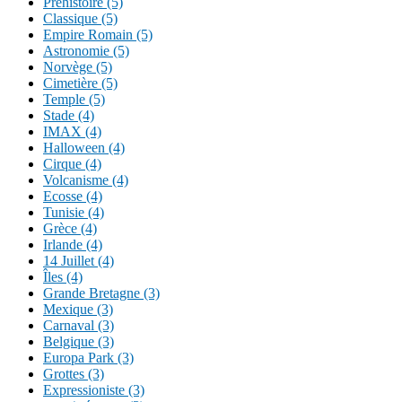
Préhistoire (5)
Classique (5)
Empire Romain (5)
Astronomie (5)
Norvège (5)
Cimetière (5)
Temple (5)
Stade (4)
IMAX (4)
Halloween (4)
Cirque (4)
Volcanisme (4)
Ecosse (4)
Tunisie (4)
Grèce (4)
Irlande (4)
14 Juillet (4)
Îles (4)
Grande Bretagne (3)
Mexique (3)
Carnaval (3)
Belgique (3)
Europa Park (3)
Grottes (3)
Expressioniste (3)