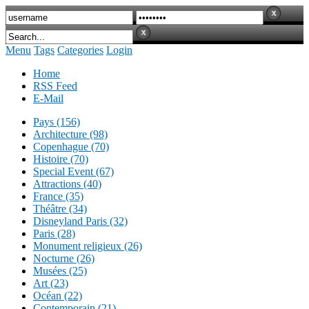
Menu
Tags
Categories
Login
Home
RSS Feed
E-Mail
Pays (156)
Architecture (98)
Copenhague (70)
Histoire (70)
Special Event (67)
Attractions (40)
France (35)
Théâtre (34)
Disneyland Paris (32)
Paris (28)
Monument religieux (26)
Nocturne (26)
Musées (25)
Art (23)
Océan (22)
Contemporain (21)