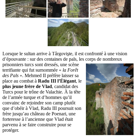
Lorsque le sultan arrive à Târgovişte, il est confronté à une vision
d’épouvante : sur des centaines de pals, les corps
de nombreux
prisonniers turcs sont dressés, une scène
terrifiante qui fut surnommée «
la Forêt
des Pals
». Mehmed II préfère laisser sa
place au combat à
Radu III l’Élégant
, le
plus jeune frère de Vlad
, candidat des
Turcs pour le trône de Valachie. À la tête
de l’armée turque et d’hommes qu’il
convainc de rejoindre son camp plutôt
que d’obéir à Vlad, Radu III poursuit son
frère jusqu’au château de Poenari, une
forteresse à l’ancienne que Vlad était
parvenu à se faire construire pour se
protéger.