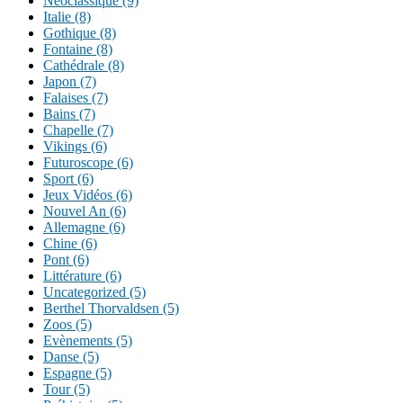
Néoclassique (9)
Italie (8)
Gothique (8)
Fontaine (8)
Cathédrale (8)
Japon (7)
Falaises (7)
Bains (7)
Chapelle (7)
Vikings (6)
Futuroscope (6)
Sport (6)
Jeux Vidéos (6)
Nouvel An (6)
Allemagne (6)
Chine (6)
Pont (6)
Littérature (6)
Uncategorized (5)
Berthel Thorvaldsen (5)
Zoos (5)
Evènements (5)
Danse (5)
Espagne (5)
Tour (5)