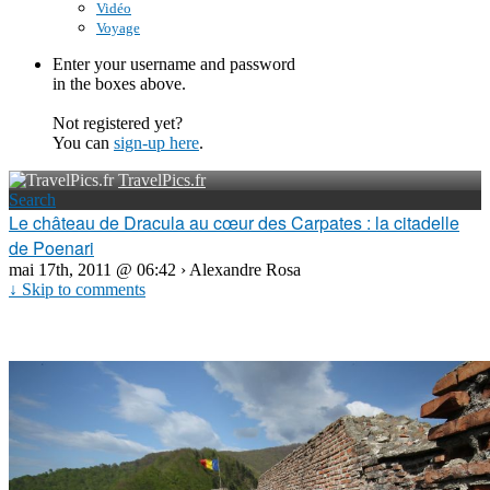
Vidéo
Voyage
Enter your username and password
in the boxes above.
Not registered yet?
You can
sign-up here
.
TravelPics.fr
Search
Le château de Dracula au cœur des Carpates : la citadelle
de Poenari
mai 17th, 2011 @ 06:42 › Alexandre Rosa
↓ Skip to comments