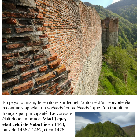
En pays roumain, le territoire sur lequel l’autorité d’un voïvode était
reconnue s’appelait un
voévodat
ou
voiévodat
,
que l’on traduit en
français par principauté. Le voïvode
était donc un prince.
Vlad Ţepeş
était celui de Valachie
en 1448,
puis de 1456 à 1462, et en 1476.