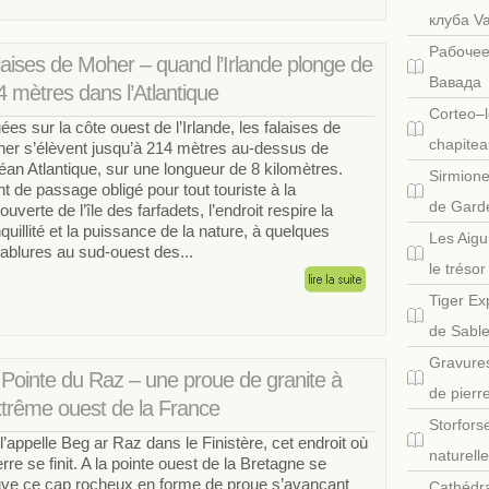
клуба V
Рабочее
laises de Moher – quand l’Irlande plonge de
Вавада
 mètres dans l’Atlantique
Corteo–l
uées sur la côte ouest de l’Irlande, les falaises de
chapitea
er s’élèvent jusqu’à 214 mètres au-dessus de
céan Atlantique, sur une longueur de 8 kilomètres.
Sirmione
nt de passage obligé pour tout touriste à la
de Gard
uverte de l’île des farfadets, l’endroit respire la
nquillité et la puissance de la nature, à quelques
Les Aigu
ablures au sud-ouest des...
le tréso
Tiger Ex
de Sabl
Gravures
 Pointe du Raz – une proue de granite à
de pierr
extrême ouest de la France
Storfors
l’appelle Beg ar Raz dans le Finistère, cet endroit où
naturell
erre se finit. A la pointe ouest de la Bretagne se
uve ce cap rocheux en forme de proue s’avançant
Cathédra