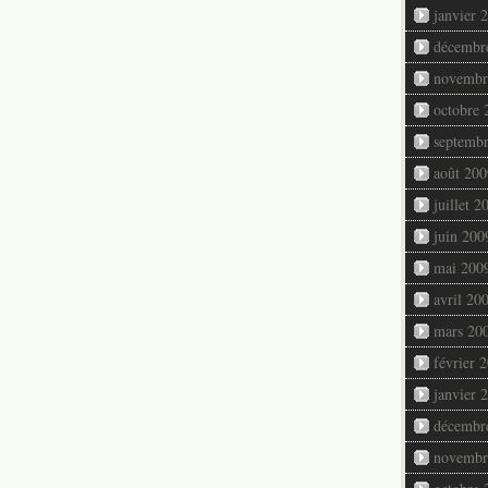
janvier 
décembr
novembr
octobre 
septemb
août 200
juillet 2
juin 200
mai 200
avril 20
mars 20
février 
janvier 
décembr
novembr