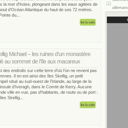
s la mer d’Iroise, plongeant dans les eaux agitées de
allemand
bout d’Océan Atlantique du haut de ses 72 mètres.
Pointe du...
llig Michael – les ruines d’un monastère
olé au sommet de l’île aux macareux
est des endroits sur cette terre d’où l’on ne revient pas
emnes. Il en est ainsi des îles Skellig, un petit
hipel situé au sud-ouest de l’Irlande, au large de la
insule d’Iveragh, dans le Comté de Kerry. Aucune
nde ville en vue, pas d’habitants, de route ou de port :
îles Skellig...