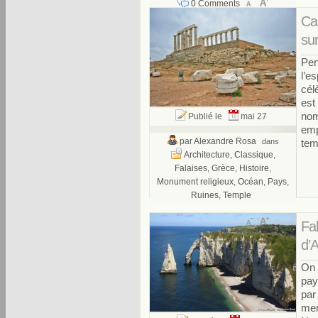
0 Comments
Ca
su
Pen
l’e
cél
est
nom
Publié le
mai 27
emp
par
Alexandre Rosa
dans
tem
Architecture
,
Classique
,
Falaises
,
Grèce
,
Histoire
,
Monument religieux
,
Océan
,
Pays
,
Ruines
,
Temple
3 Comments
Fal
d’
On 
pay
par
mer