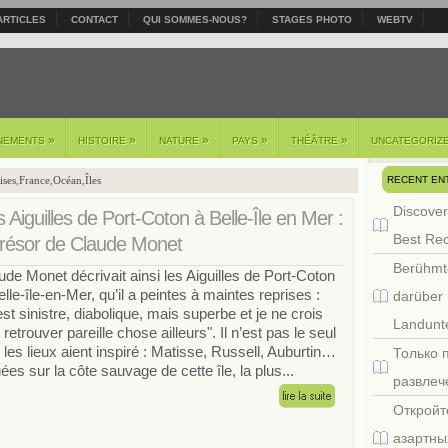
ARTICLES
CONTACT
QUI SOMMES-NOUS?
STAGES PHOTO
WEBTV
»
»
»
»
»
NEMENTS
HISTOIRE
NATURE
PAYS
THÉÂTRE
UNCATEGORIZ
RECENT EN
ises
,
France
,
Océan
,
Îles
Discover
 Aiguilles de Port-Coton à Belle-Île en Mer :
Best Re
 trésor de Claude Monet
Berühmt
ude Monet décrivait ainsi les Aiguilles de Port-Coton
elle-île-en-Mer, qu’il a peintes à maintes reprises :
darüber 
est sinistre, diabolique, mais superbe et je ne crois
Landunte
retrouver pareille chose ailleurs". Il n’est pas le seul
 les lieux aient inspiré : Matisse, Russell, Auburtin…
Только 
uées sur la côte sauvage de cette île, la plus...
развлеч
Откройт
азартны