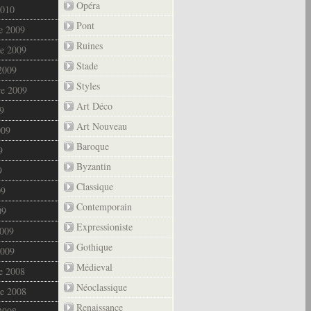
Opéra
2010
Pont
e 2009
Ruines
e 2009
Stade
2009
Styles
re 2009
Art Déco
9
Art Nouveau
009
Baroque
9
Byzantin
9
Classique
09
Contemporain
09
Expressioniste
2009
Gothique
2009
Médieval
e 2008
Néoclassique
e 2008
Renaissance