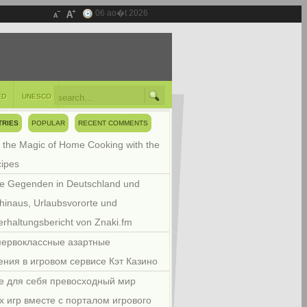
06 ao�t 2026
ED
UNESCO
TRIES
POPULAR
RECENT COMMENTS
 the Magic of Home Cooking with the
cipes
e Gegenden in Deutschland und
hinaus, Urlaubsvororte und
rhaltungsbericht von Znaki.fm
первоклассные азартные
ения в игровом сервисе Кэт Казино
е для себя превосходный мир
х игр вместе с порталом игрового