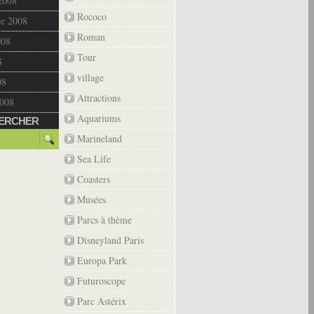
2008
Rococo
re 2008
Roman
008
Tour
8
village
08
Attractions
2008
Aquariums
ERCHER
Marineland
Sea Life
Coasters
Musées
Parcs à thème
Disneyland Paris
Europa Park
Futuroscope
Parc Astérix