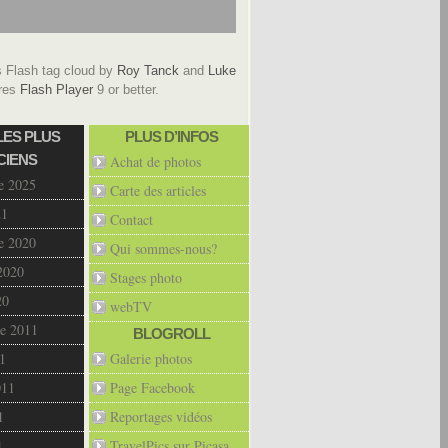
Flash tag cloud by
Roy Tanck
and
Luke
res
Flash Player
9 or better.
LES PLUS
PLUS D’INFOS
CIENS
Achat de photos
e 2025
Carte des articles
21
Contact
e 2020
Qui sommes-nous?
2020
Stages photo
20
webTV
e 2011
BLOGROLL
1
Galerie photos
011
Page Facebook
1
Reportages vidéos
1
TravelPics sur Picasa