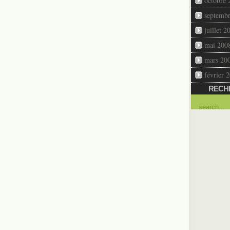
octobre 
septemb
juillet 2
mai 200
mars 20
février 
RECH