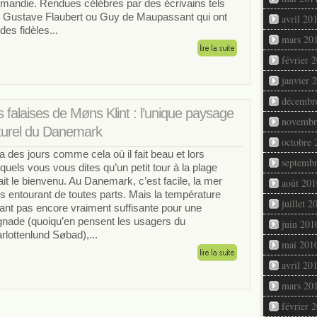
mandie. Rendues célèbres par des écrivains tels
 Gustave Flaubert ou Guy de Maupassant qui ont
avril 20
des fidèles...
mars 20
février 
janvier 
décembr
 falaises de Møns Klint : l’unique paysage
novembr
turel du Danemark
octobre 
y a des jours comme cela où il fait beau et lors
septemb
quels vous vous dites qu’un petit tour à la plage
ait le bienvenu. Au Danemark, c’est facile, la mer
août 201
s entourant de toutes parts. Mais la température
juillet 2
tant pas encore vraiment suffisante pour une
gnade (quoiqu’en pensent les usagers du
juin 201
rlottenlund Søbad),...
mai 201
avril 20
mars 20
février 