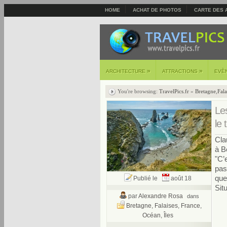
HOME
ACHAT DE PHOTOS
CARTE DES 
»
»
ARCHITECTURE
ATTRACTIONS
EVÈ
You're browsing:
TravelPics.fr
»
Bretagne
,
Fala
Les
le
Cla
à B
"C’
pas 
que
Publié le
août 18
Sit
par
Alexandre Rosa
dans
Bretagne
,
Falaises
,
France
,
Océan
,
Îles