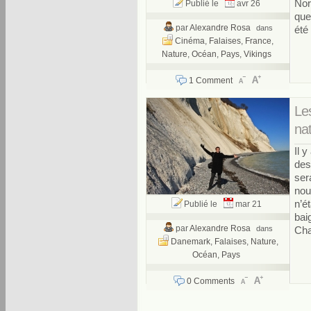
Nor
Publié le
avr 26
que
par
Alexandre Rosa
dans
été 
Cinéma
,
Falaises
,
France
,
Nature
,
Océan
,
Pays
,
Vikings
1 Comment
Les
na
Il 
des
ser
nou
n’é
Publié le
mar 21
bai
par
Alexandre Rosa
dans
Cha
Danemark
,
Falaises
,
Nature
,
Océan
,
Pays
0 Comments