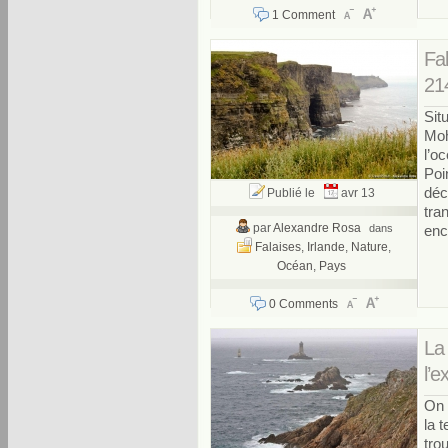
1 Comment
Fa
214
Sit
Moh
l’o
Poi
déco
Publié le
avr 13
tra
par
Alexandre Rosa
dans
enc
Falaises
,
Irlande
,
Nature
,
Océan
,
Pays
0 Comments
La
l’
On 
la t
tro