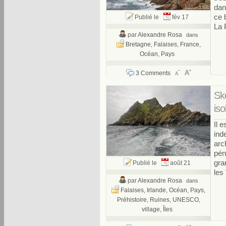
dan
ce 
Publié le
fév 17
La 
par
Alexandre Rosa
dans
Bretagne
,
Falaises
,
France
,
Océan
,
Pays
3 Comments
Ske
is
Il 
ind
arc
pén
gra
Publié le
août 21
les 
par
Alexandre Rosa
dans
Falaises
,
Irlande
,
Océan
,
Pays
,
Préhistoire
,
Ruines
,
UNESCO
,
village
,
Îles