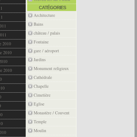
CATÉGORIES
11
Architecture
11
Bains
2011
château / palais
2011
Fontaine
e 2010
gare / aéroport
e 2010
Jardins
2010
Monument religieux
re 2010
Cathédrale
0
Chapelle
010
Cimetière
0
Eglise
0
Monastère / Couvent
10
Temple
10
Moulin
2010