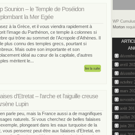
p Sounion – le Temple de Poséidon
rplombant la Mer Egée
WP Cumulus 
sez à la Grèce, et il vous viendra rapidement à
Morton
requi
sprit l’image du Parthénon, ce temple à colonnes si
èbre qui trône au sommet de l’Acropole d’Athènes. Il
ARTIC
 le plus connu des temples grecs, pourtant si
AN
breux. Mais outre son importante et son
lacement idéal au cœur de la capitale, d’autres
décembr
ples méritent le...
avril 20
décembr
octobre 
mars 20
aises d’Etretat – l’arche et l’aiguille creuse
novembr
Arsène Lupin
août 201
en parle peu, mais la France aussi a de magnifiques
juillet 2
sages naturels. Si vous cherchez de belles falaises
 exemple, plongeant dans les eaux turquoise de la
juin 201
, vous penserez peut-être aux falaises d’Etretat, en
mai 201