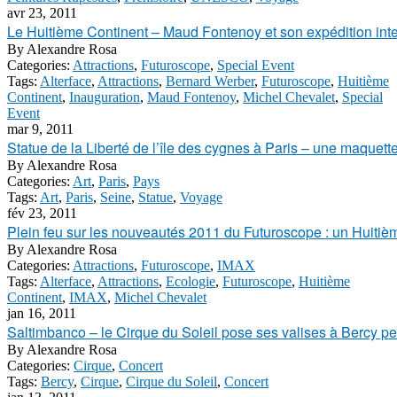
avr 23, 2011
Le Huitième Continent – Maud Fontenoy et son expédition int
By
Alexandre Rosa
Categories:
Attractions
,
Futuroscope
,
Special Event
Tags:
Alterface
,
Attractions
,
Bernard Werber
,
Futuroscope
,
Huitième
Continent
,
Inauguration
,
Maud Fontenoy
,
Michel Chevalet
,
Special
Event
mar 9, 2011
Statue de la Liberté de l’île des cygnes à Paris – une maquett
By
Alexandre Rosa
Categories:
Art
,
Paris
,
Pays
Tags:
Art
,
Paris
,
Seine
,
Statue
,
Voyage
fév 23, 2011
Plein feu sur les nouveautés 2011 du Futuroscope : un Huitiè
By
Alexandre Rosa
Categories:
Attractions
,
Futuroscope
,
IMAX
Tags:
Alterface
,
Attractions
,
Ecologie
,
Futuroscope
,
Huitième
Continent
,
IMAX
,
Michel Chevalet
jan 16, 2011
Saltimbanco – le Cirque du Soleil pose ses valises à Bercy p
By
Alexandre Rosa
Categories:
Cirque
,
Concert
Tags:
Bercy
,
Cirque
,
Cirque du Soleil
,
Concert