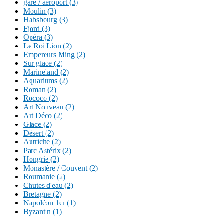
gare / aéroport (3)
Moulin (3)
Habsbourg (3)
Fjord (3)
Opéra (3)
Le Roi Lion (2)
Empereurs Ming (2)
Sur glace (2)
Marineland (2)
Aquariums (2)
Roman (2)
Rococo (2)
Art Nouveau (2)
Art Déco (2)
Glace (2)
Désert (2)
Autriche (2)
Parc Astérix (2)
Hongrie (2)
Monastère / Couvent (2)
Roumanie (2)
Chutes d'eau (2)
Bretagne (2)
Napoléon 1er (1)
Byzantin (1)