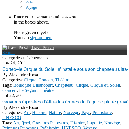
Vidéo
Voyage
Enter your username and password
in the boxes above.
Not registered yet?
You can
sign-up here
.
TravelPics.fr
Search
Categories › Evènements
nov 24, 2011
Corteo–le Cirque du Soleil s’installe sous son chapiteau ultr
By
Alexandre Rosa
Categories:
Cirque
,
Concert
,
Théâtre
Tags:
Boulogne-Billancourt
,
Chapiteau
,
Cirque
,
Cirque du Soleil
,
Concert
,
Ile Seguin
,
Théâtre
juil 22, 2011
Gravures rupestres d’Alta–des rennes de l’âge de pierre gravés
By
Alexandre Rosa
Categories:
Art
,
Histoire
,
Nature
,
Norvège
,
Pays
,
Préhistoire
,
UNESCO
Tags:
Art
,
fjord
,
Gravures Rupestres
,
Histoire
,
Laponie
,
Norvège
,
Peintures Rupestres
,
Préhistoire
,
UNESCO
,
Voyage