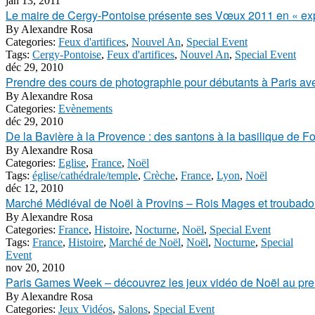
jan 13, 2011
Le maire de Cergy-Pontoise présente ses Vœux 2011 en « exp
By
Alexandre Rosa
Categories:
Feux d'artifices
,
Nouvel An
,
Special Event
Tags:
Cergy-Pontoise
,
Feux d'artifices
,
Nouvel An
,
Special Event
déc 29, 2010
Prendre des cours de photographie pour débutants à Paris ave
By
Alexandre Rosa
Categories:
Evènements
déc 29, 2010
De la Bavière à la Provence : des santons à la basilique de F
By
Alexandre Rosa
Categories:
Eglise
,
France
,
Noël
Tags:
église/cathédrale/temple
,
Crèche
,
France
,
Lyon
,
Noël
déc 12, 2010
Marché Médiéval de Noël à Provins – Rois Mages et troubado
By
Alexandre Rosa
Categories:
France
,
Histoire
,
Nocturne
,
Noël
,
Special Event
Tags:
France
,
Histoire
,
Marché de Noël
,
Noël
,
Nocturne
,
Special
Event
nov 20, 2010
Paris Games Week – découvrez les jeux vidéo de Noël au pre
By
Alexandre Rosa
Categories:
Jeux Vidéos
,
Salons
,
Special Event