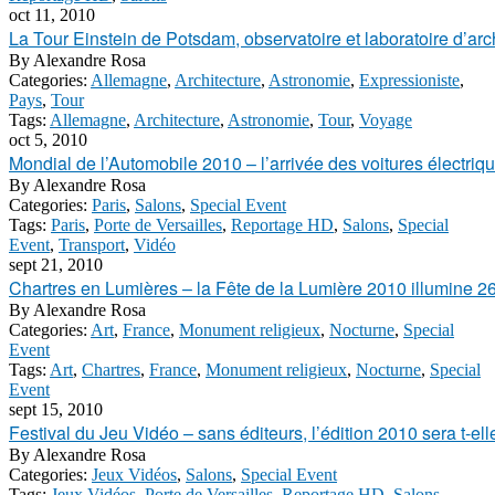
oct 11, 2010
La Tour Einstein de Potsdam, observatoire et laboratoire d’arc
By
Alexandre Rosa
Categories:
Allemagne
,
Architecture
,
Astronomie
,
Expressioniste
,
Pays
,
Tour
Tags:
Allemagne
,
Architecture
,
Astronomie
,
Tour
,
Voyage
oct 5, 2010
Mondial de l’Automobile 2010 – l’arrivée des voitures électriques
By
Alexandre Rosa
Categories:
Paris
,
Salons
,
Special Event
Tags:
Paris
,
Porte de Versailles
,
Reportage HD
,
Salons
,
Special
Event
,
Transport
,
Vidéo
sept 21, 2010
Chartres en Lumières – la Fête de la Lumière 2010 illumine 2
By
Alexandre Rosa
Categories:
Art
,
France
,
Monument religieux
,
Nocturne
,
Special
Event
Tags:
Art
,
Chartres
,
France
,
Monument religieux
,
Nocturne
,
Special
Event
sept 15, 2010
Festival du Jeu Vidéo – sans éditeurs, l’édition 2010 sera t-ell
By
Alexandre Rosa
Categories:
Jeux Vidéos
,
Salons
,
Special Event
Tags:
Jeux Vidéos
,
Porte de Versailles
,
Reportage HD
,
Salons
,