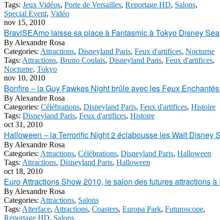
Tags:
Jeux Vidéos
,
Porte de Versailles
,
Reportage HD
,
Salons
,
Special Event
,
Vidéo
nov 15, 2010
BraviSEAmo laisse sa place à Fantasmic à Tokyo Disney Sea
By
Alexandre Rosa
Categories:
Attractions
,
Disneyland Paris
,
Feux d'artifices
,
Nocturne
Tags:
Attractions
,
Bruno Coulais
,
Disneyland Paris
,
Feux d'artifices
,
Nocturne
,
Tokyo
nov 10, 2010
Bonfire – la Guy Fawkes Night brûle avec les Feux Enchantés
By
Alexandre Rosa
Categories:
Célébrations
,
Disneyland Paris
,
Feux d'artifices
,
Histoire
Tags:
Disneyland Paris
,
Feux d'artifices
,
Histoire
oct 31, 2010
Halloween – la Terrorific Night 2 éclabousse les Walt Disney
By
Alexandre Rosa
Categories:
Attractions
,
Célébrations
,
Disneyland Paris
,
Halloween
Tags:
Attractions
,
Disneyland Paris
,
Halloween
oct 18, 2010
Euro Attractions Show 2010, le salon des futures attractions 
By
Alexandre Rosa
Categories:
Attractions
,
Salons
Tags:
Alterface
,
Attractions
,
Coasters
,
Europa Park
,
Futuroscope
,
Reportage HD
,
Salons