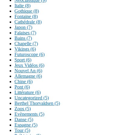
Néoclassique (9)
Italie (8)
Gothique (8)
Fontaine (8)
Cathédrale (8)
Japon (7)
Falaises (7)
Bains (7)
Chapelle (7)
Vikings (6)
Futuroscope (6)
Sport (6)
Jeux Vidéos (6)
Nouvel An (6)
Allemagne (6)
Chine (6)
Pont (6)
Littérature (6)
Uncategorized (5)
Berthel Thorvaldsen (5)
Zoos (5)
Evènements (5)
Danse (5)
Espagne (5)
Tour (5)