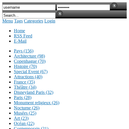
Menu
Tags
Categories
Login
Home
RSS Feed
E-Mail
Pays (156)
Architecture (98)
Copenhague (70)
Histoire (70)
Special Event (67)
Attractions (40)
France (35)
Théâtre (34)
Disneyland Paris (32)
Paris (28)
Monument religieux (26)
Nocturne (26)
Musées (25)
Art (23)
Océan (22)
Contemporain (21)