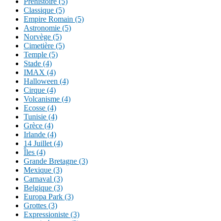
Préhistoire (5)
Classique (5)
Empire Romain (5)
Astronomie (5)
Norvège (5)
Cimetière (5)
Temple (5)
Stade (4)
IMAX (4)
Halloween (4)
Cirque (4)
Volcanisme (4)
Ecosse (4)
Tunisie (4)
Grèce (4)
Irlande (4)
14 Juillet (4)
Îles (4)
Grande Bretagne (3)
Mexique (3)
Carnaval (3)
Belgique (3)
Europa Park (3)
Grottes (3)
Expressioniste (3)