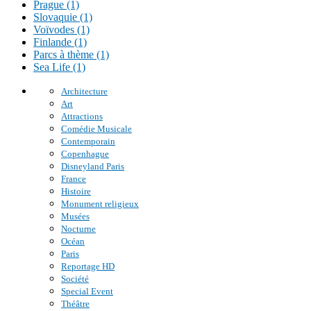
Prague (1)
Slovaquie (1)
Voïvodes (1)
Finlande (1)
Parcs à thème (1)
Sea Life (1)
Architecture
Art
Attractions
Comédie Musicale
Contemporain
Copenhague
Disneyland Paris
France
Histoire
Monument religieux
Musées
Nocturne
Océan
Paris
Reportage HD
Société
Special Event
Théâtre