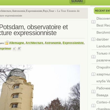
RECENT EN
chitecture
,
Astronomie
,
Expressioniste
,
Pays
,
Tour
» La Tour Einstein de
ture expressionniste
Discover
 Potsdam, observatoire et
Best Re
ecture expressionniste
Berühmt
darüber 
Allemagne
,
Architecture
,
Astronomie
,
Expressioniste
,
dans
Landunte
Imprimer
Только 
развлеч
Откройт
азартны
клуба V
Рабочее
Вавада
Corteo–l
chapitea