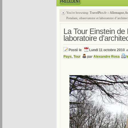
You're browsing:
TravelPics.fr
»
Allemagne
,
Ar
Potsdam, observatoire et laboratoire d’architec
La Tour Einstein de
laboratoire d’archit
Posté le
Lundi 11 octobre 2010
Pays
,
Tour
par
Alexandre Rosa