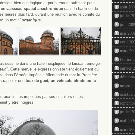
design, bien que logique et parfaitement suffisant pour
août 200
e un
vaisseau spatial anachronique
dans la banlieue de
des heures plus tard, durant une réunion avec le comité du
juillet 2
en un mot : "
organique
".
juin 200
mai 200
avril 20
mars 20
février 
ait dessiné dans une hâte inexpliquée, le laissant émerger
janvier 
tein
". Cette merveille expressionniste tient également du
servi dans l’Armée Impériale Allemande durant la Première
décembr
ns rappeler une
tour de guet, un véhicule blindé ou la
novembr
octobre 
lus aux limites imposées par ses escaliers et les
ent y être intégrés.
septemb
juillet 2
mai 200
mars 20