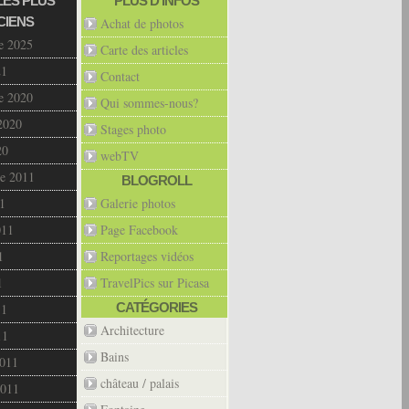
LES PLUS
PLUS D’INFOS
CIENS
Achat de photos
e 2025
Carte des articles
21
Contact
e 2020
Qui sommes-nous?
2020
Stages photo
20
webTV
e 2011
BLOGROLL
1
Galerie photos
011
Page Facebook
1
Reportages vidéos
1
TravelPics sur Picasa
CATÉGORIES
11
Architecture
11
Bains
2011
château / palais
2011