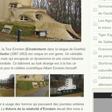
Sirmione
de Gard
Les Aigu
le tréso
Tiger Ex
de Sabl
Gravures
la Tour Einstein (
Einsteinturm
dans la langue de Goethe)
elsohn
(1887-1953) est unique en son genre. Un véritable
de pierr
on mais qui encapsule un dynamisme et une vision futuriste
Storfors
ndiale. Ce bâtiment au look étrange est à la fois un
it pour le célèbre scientifique Albert Einstein himself!
naturell
Cathédra
allemand
r
à usage des homme qui passaient des journées entières
. La
théorie de la relativité d’Einstein
devait être mise à