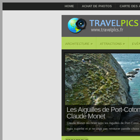
HOME
ACHAT DE PHOTOS
CARTE DES 
»
»
ARCHITECTURE
ATTRACTIONS
EVÈ
Les Aiguilles de Port-Coton 
Claude Monet
Claude Monet décrivait ainsi les Aiguilles de Port-Coton à
mais superbe et je ne crois pas retrouver pareille chose ai
Auburtin… Situées sur la côte sauvage de cette île, la pl