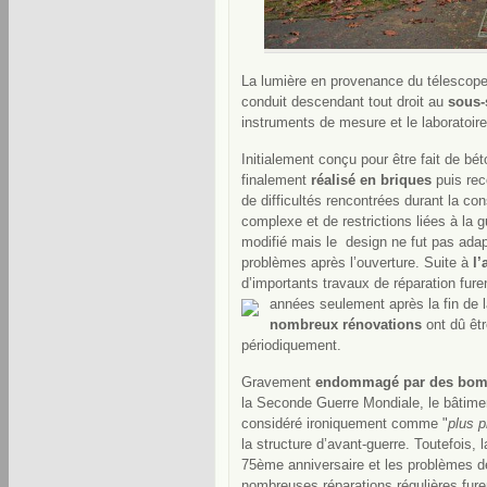
La lumière en provenance du télescope 
conduit
descendant tout droit au
sous-
instruments de mesure et le laboratoire
Initialement conçu pour être fait de bét
finalement
réalisé en briques
puis rec
de difficultés rencontrées durant la con
complexe et de restrictions liées à la g
modifié mais le design ne fut pas adap
problèmes après l’ouverture. Suite à
l’
d’importants travaux de réparation fure
années seulement
après la fin de 
nombreux rénovations
ont dû êtr
périodiquement.
Gravement
endommagé par des bomb
la Seconde Guerre Mondiale, le bâtimen
considéré ironiquement comme "
plus 
la structure d’avant-guerre. Toutefois, 
75ème anniversaire et les problèmes d
nombreuses réparations régulières fure