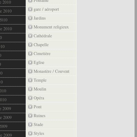
Fontaine
e 2010
gare / aéroport
e 2010
Jardins
2010
Monument religieux
re 2010
Cathédrale
0
Chapelle
010
Cimetière
0
Eglise
0
Monastère / Couvent
10
Temple
10
Moulin
2010
Opéra
2010
Pont
e 2009
Ruines
e 2009
Stade
2009
Styles
re 2009