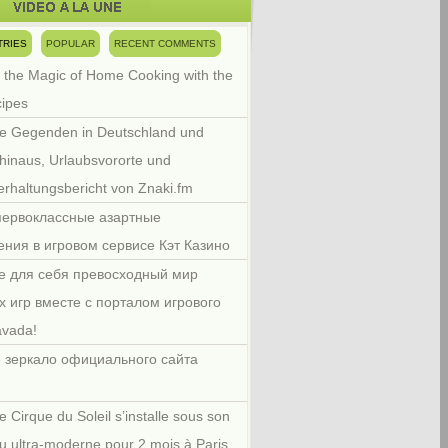
TRIES
POPULAR
RECENT COMMENTS
 the Magic of Home Cooking with the
cipes
e Gegenden in Deutschland und
hinaus, Urlaubsvororte und
rhaltungsbericht von Znaki.fm
первоклассные азартные
ения в игровом сервисе Кэт Казино
е для себя превосходный мир
х игр вместе с порталом игрового
avada!
 зеркало официального сайта
e Cirque du Soleil s’installe sous son
u ultra-moderne pour 2 mois à Paris