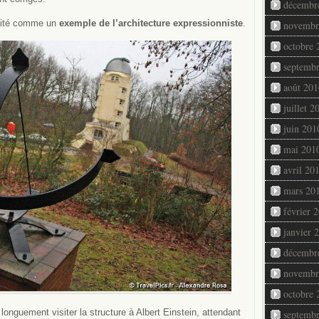
décembr
 cité comme un
exemple de l’architecture expressionniste
.
novembr
octobre 
septemb
août 201
juillet 2
juin 201
mai 201
avril 20
mars 20
février 
janvier 
décembr
novembr
octobre 
onguement visiter la structure à Albert Einstein, attendant
septemb