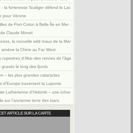
 - la forteresse Scaliger défend le Lac
e pour Vérone
illes de Port-Coton à Belle-Île en Mer :
r de Claude Monet
press, la nouvelle wild maus de la Mer
e amène la Chine au Far West
 rupestres d’Alta–des rennes de l’âge
e gravés le long des fjords
en – les plus grandes cataractes
es d’Europe traversent la Laponie
le Luthérienne d’Helsinki – une icône
e sur l’ancienne terre des tsars
CET ARTICLE SUR LA CARTE