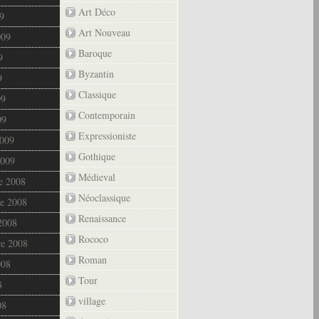
Art Déco
9
Art Nouveau
009
Baroque
9
Byzantin
9
Classique
09
Contemporain
09
Expressioniste
2009
Gothique
2009
Médieval
e 2008
Néoclassique
e 2008
Renaissance
2008
Rococo
re 2008
Roman
008
Tour
8
village
08