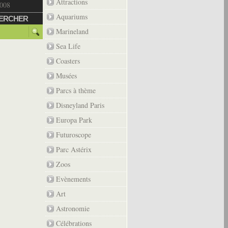
Attractions
2008
Aquariums
ERCHER
Marineland
Sea Life
Coasters
Musées
Parcs à thème
Disneyland Paris
Europa Park
Futuroscope
Parc Astérix
Zoos
Evènements
Art
Astronomie
Célébrations