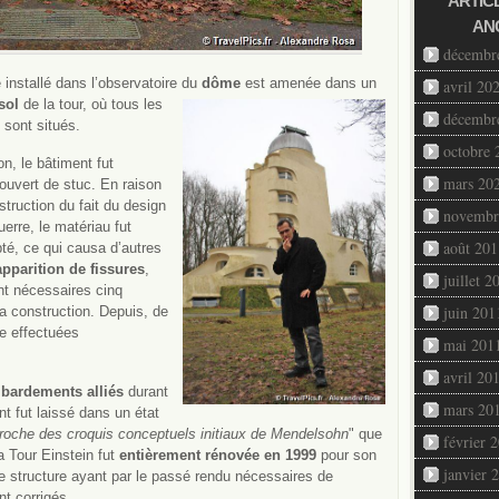
ARTIC
AN
décembr
installé dans l’observatoire du
dôme
est amenée dans un
avril 20
sol
de la tour, où tous les
décembr
 sont situés.
octobre 
on, le bâtiment fut
mars 20
ouvert de stuc. En raison
struction du fait du design
novembr
uerre, le matériau fut
août 201
té, ce qui causa d’autres
apparition de fissures
,
juillet 2
nt nécessaires cinq
juin 201
la construction. Depuis, de
e effectuées
mai 201
avril 20
ardements alliés
durant
mars 20
t fut laissé dans un état
proche des croquis conceptuels initiaux de Mendelsohn
" que
février 
la Tour Einstein fut
entièrement rénovée en 1999
pour son
janvier 
e structure ayant par le passé rendu nécessaires de
nt corrigés.