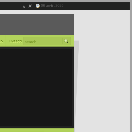
06 ao�t 2026
ED
UNESCO