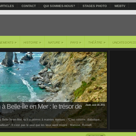
ARTICLES
CONTACT
QUI SOMMES-NOUS?
STAGES PHOTO
WEBTV
»
»
»
»
»
NEMENTS
HISTOIRE
NATURE
PAYS
THÉÂTRE
UNCATEGORIZ
à Belle-Île en Mer : le trésor de
Jeudi, août 18, 2011
 Belle-île-en-Mer, qu’il a peintes à maintes reprises : "C’est sinistre, diabolique,
lleurs". Il n’est pas le seul que les lieux aient inspiré : Matisse, Russell,
us [...]