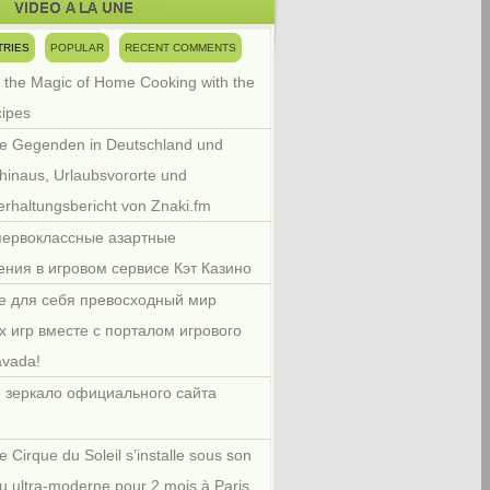
TRIES
POPULAR
RECENT COMMENTS
 the Magic of Home Cooking with the
cipes
e Gegenden in Deutschland und
hinaus, Urlaubsvororte und
rhaltungsbericht von Znaki.fm
первоклассные азартные
ения в игровом сервисе Кэт Казино
е для себя превосходный мир
х игр вместе с порталом игрового
avada!
 зеркало официального сайта
e Cirque du Soleil s’installe sous son
u ultra-moderne pour 2 mois à Paris