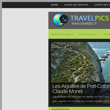
HOME
ACHAT DE PHOTOS
CARTE DES 
»
»
ARCHITECTURE
ATTRACTIONS
EVÈ
Les Aiguilles de Port-Coton 
Claude Monet
Claude Monet décrivait ainsi les Aiguilles de Port-Coton à
mais superbe et je ne crois pas retrouver pareille chose ai
Auburtin… Situées sur la côte sauvage de cette île, la pl