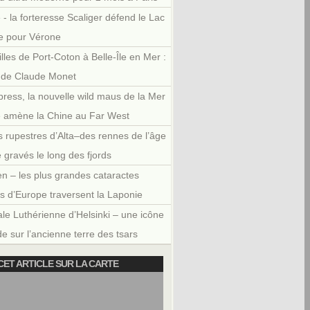
 - la forteresse Scaliger défend le Lac
e pour Vérone
illes de Port-Coton à Belle-Île en Mer :
r de Claude Monet
press, la nouvelle wild maus de la Mer
e amène la Chine au Far West
 rupestres d’Alta–des rennes de l’âge
e gravés le long des fjords
en – les plus grandes cataractes
es d’Europe traversent la Laponie
le Luthérienne d’Helsinki – une icône
e sur l’ancienne terre des tsars
CET ARTICLE SUR LA CARTE