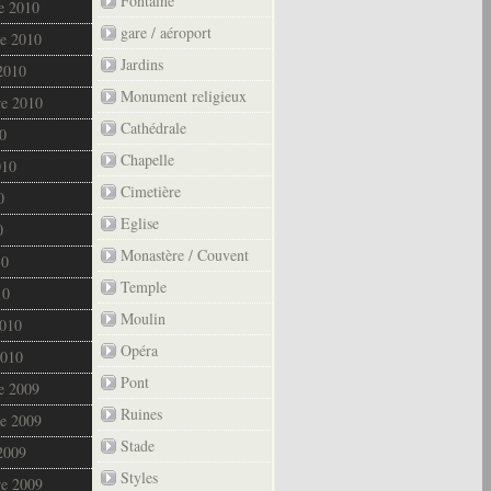
Fontaine
e 2010
gare / aéroport
e 2010
Jardins
2010
Monument religieux
re 2010
Cathédrale
0
Chapelle
010
Cimetière
0
Eglise
0
Monastère / Couvent
10
Temple
10
Moulin
2010
Opéra
2010
Pont
e 2009
Ruines
e 2009
Stade
2009
Styles
re 2009