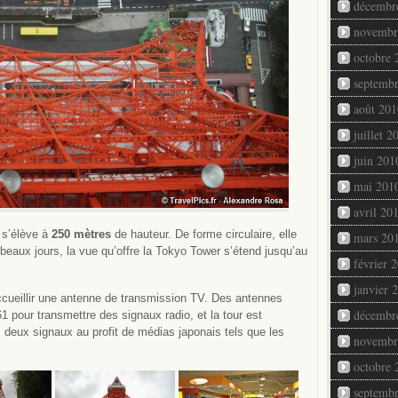
décembr
novembr
octobre 
septemb
août 201
juillet 2
juin 201
mai 201
avril 20
 s’élève à
250 mètres
de hauteur. De forme circulaire, elle
mars 20
beaux jours, la vue qu’offre la Tokyo Tower s’étend jusqu’au
février 
janvier 
ccueillir une antenne de transmission TV. Des antennes
décembr
 pour transmettre des signaux radio, et la tour est
es deux signaux au profit de médias japonais tels que les
novembr
octobre 
septemb