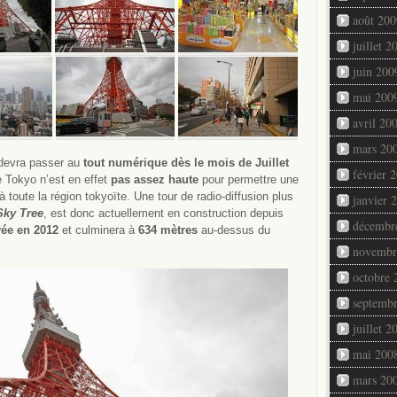
août 200
juillet 2
juin 200
mai 200
avril 20
mars 20
devra passer au
tout numérique dès le mois de Juillet
février 
 Tokyo n’est en effet
pas assez haute
pour permettre une
à toute la région tokyoïte. Une tour de radio-diffusion plus
janvier 
Sky Tree
, est donc actuellement en construction depuis
décembr
ée en 2012
et culminera à
634 mètres
au-dessus du
novembr
octobre 
septemb
juillet 2
mai 200
mars 20