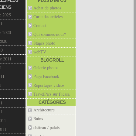
LES PLUS
PLUS D’INFOS
CIENS
Achat de photos
e 2025
Carte des articles
21
Contact
e 2020
Qui sommes-nous?
2020
Stages photo
20
webTV
e 2011
BLOGROLL
1
Galerie photos
011
Page Facebook
1
Reportages vidéos
1
TravelPics sur Picasa
CATÉGORIES
11
Architecture
11
Bains
2011
château / palais
2011