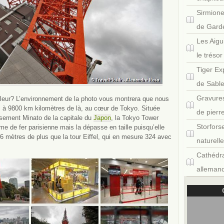
Sirmione
de Gard
Les Aigu
le tréso
Tiger Ex
de Sabl
Gravures
uleur? L’environnement de la photo vous montrera que nous
 à 9800 km kilomètres de là, au cœur de Tokyo. Située
de pierr
ssement Minato de la capitale du
Japon
, la Tokyo Tower
Storfors
me de fer parisienne mais la dépasse en taille puisqu’elle
8,6 mètres de plus que la tour Eiffel, qui en mesure 324 avec
naturell
Cathédra
allemand