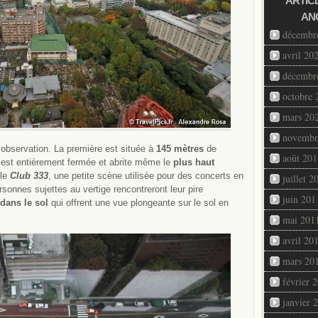
ARTIC
AN
décembr
avril 20
décembr
octobre 
mars 20
novembr
observation. La première est située à
145 mètres
de
août 201
e est entièrement fermée et abrite même le
plus haut
 le
Club 333
, une petite scène utilisée pour des concerts en
juillet 2
rsonnes sujettes au vertige rencontreront leur pire
juin 201
 dans le sol
qui offrent une vue plongeante sur le sol en
mai 201
avril 20
mars 20
février 
janvier 