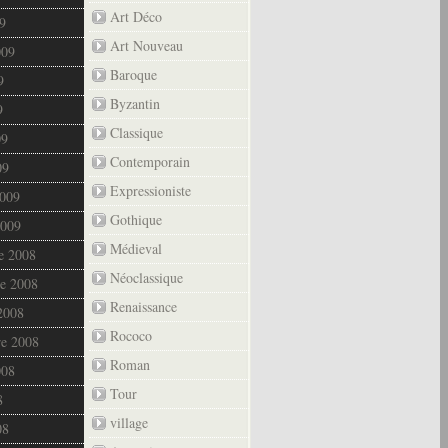
Art Déco
9
Art Nouveau
009
Baroque
9
Byzantin
9
Classique
09
Contemporain
09
Expressioniste
2009
Gothique
2009
Médieval
e 2008
Néoclassique
e 2008
Renaissance
2008
Rococo
re 2008
Roman
008
Tour
8
village
08