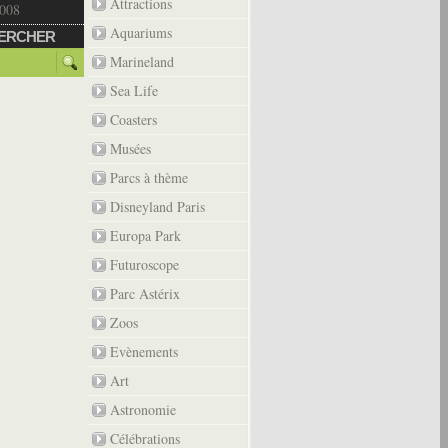
Attractions
2008
Aquariums
ERCHER
Marineland
Sea Life
Coasters
Musées
Parcs à thème
Disneyland Paris
Europa Park
Futuroscope
Parc Astérix
Zoos
Evènements
Art
Astronomie
Célébrations