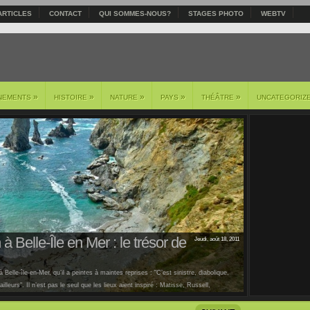
ARTICLES
CONTACT
QUI SOMMES-NOUS?
STAGES PHOTO
WEBTV
»
»
»
»
»
NEMENTS
HISTOIRE
NATURE
PAYS
THÉÂTRE
UNCATEGORIZ
à Belle-Île en Mer : le trésor de
Jeudi, août 18, 2011
 Belle-île-en-Mer, qu’il a peintes à maintes reprises : "C’est sinistre, diabolique,
lleurs". Il n’est pas le seul que les lieux aient inspiré : Matisse, Russell,
us [...]