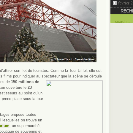
février 
RECH
attirer son flot de touristes. Comme la Tour Eiffel, elle est
es films pour indiquer au spectateur
que la scène se déroule
ins de
150 millions de
son ouverture le
23
vestisseurs au point qu’un
 prend place sous la tour
étages propose toutes
i lesquelles on trouve un
arium
, un supermarché,
boutique de souvenirs et