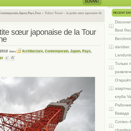
RECENT EN
Contemporain
,
Japon
,
Pays
,
Tour
» Tokyo Tower – la petite sœur japonaise de
Discover
tite sœur japonaise de la Tour
Best Re
che
Berühmt
darüber 
 2010
Architecture
,
Contemporain
,
Japon
,
Pays
,
dans
Landunte
er
Только 
развлеч
Откройт
азартны
клуба V
Рабочее
Вавада
Corteo–l
chapitea