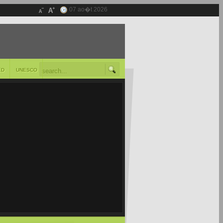
07 ao�t 2026
ED
UNESCO