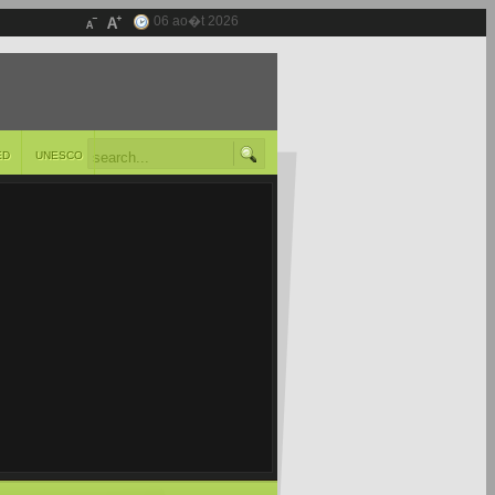
06 ao�t 2026
ED
UNESCO