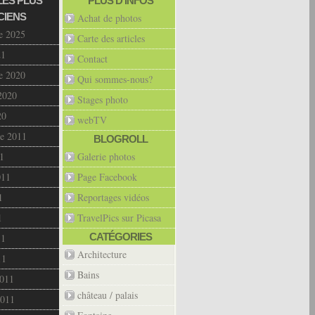
LES PLUS
PLUS D’INFOS
CIENS
Achat de photos
e 2025
Carte des articles
21
Contact
e 2020
Qui sommes-nous?
2020
Stages photo
20
webTV
e 2011
BLOGROLL
1
Galerie photos
011
Page Facebook
1
Reportages vidéos
1
TravelPics sur Picasa
CATÉGORIES
11
Architecture
11
Bains
2011
château / palais
2011