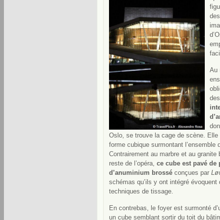
fig
des
ima
d’O
emp
fac
Au 
ens
obl
des
int
d’a
don
Oslo, se trouve la cage de scène. Elle 
forme cubique surmontant l’ensemble de
Contrairement au marbre et au granite 
reste de l’opéra,
ce cube est pavé de
d’anuminium brossé
conçues par
Lø
schémas qu’ils y ont intégré évoquent
techniques de tissage.
En contrebas, le foyer est surmonté d
un cube semblant sortir du toit du bâti