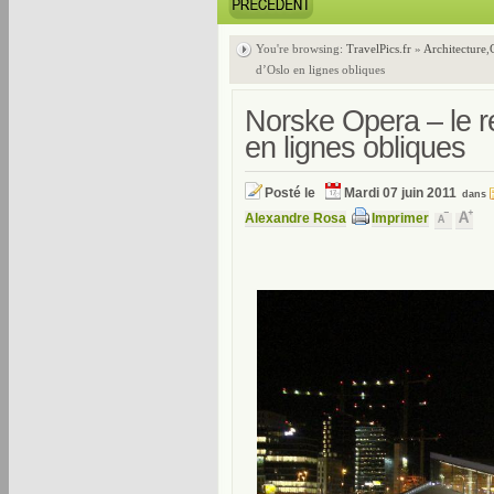
You're browsing:
TravelPics.fr
»
Architecture
,
d’Oslo en lignes obliques
Norske Opera – le r
en lignes obliques
Posté le
Mardi 07 juin 2011
dans
Alexandre Rosa
Imprimer