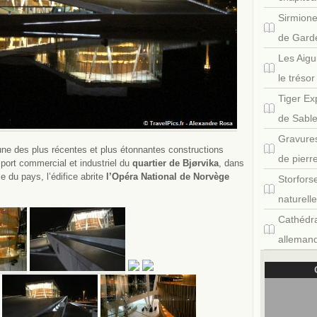
Sirmione
de Gard
Les Aigu
le tréso
Tiger Ex
de Sabl
Gravures
l’une des plus récentes et plus étonnantes constructions
de pierr
port commercial et industriel du
quartier de Bjørvika
, dans
le du pays, l’édifice abrite
l’Opéra National de Norvège
Storfors
naturell
Cathédra
allemand