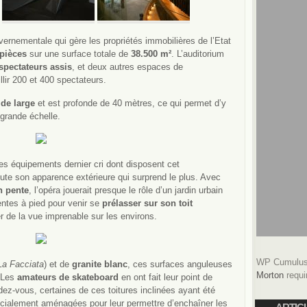
vernementale qui gère les propriétés immobilières de l’Etat
 pièces
sur une surface totale de
38.500 m²
. L’auditorium
spectateurs assis
, et deux autres espaces de
lir 200 et 400 spectateurs.
 de large
et est profonde de 40 mètres, ce qui permet d’y
 grande échelle.
es équipements dernier cri dont disposent cet
oute son apparence extérieure qui surprend le plus. Avec
n pente
, l’opéra jouerait presque le rôle d’un jardin urbain
entes à pied pour venir se
prélasser sur son toit
er de la vue imprenable sur les environs.
WP Cumulus 
La Facciata
) et de
granite blanc
, ces surfaces anguleuses
Morton
requi
. Les
amateurs de skateboard
en ont fait leur point de
dez-vous, certaines de
ces toitures inclinées ayant été
cialement aménagées pour leur permettre d’enchaîner les