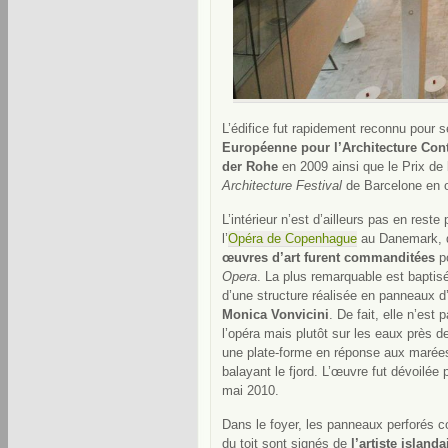
L’édifice fut rapidement reconnu pour s
Européenne pour l’Architecture Co
der Rohe
en 2009 ainsi que le Prix de
Architecture Festival
de Barcelone en 
L’intérieur n’est d’ailleurs pas en reste 
l’
Opéra de Copenhague
au Danemark,
œuvres d’art furent commanditées
po
Opera
. La plus remarquable est baptis
d’une structure réalisée en panneaux d’
Monica Vonvicini
. De fait, elle n’est 
l’opéra mais plutôt sur les eaux près de 
une plate-forme en réponse aux marée
balayant le fjord. L’œuvre fut dévoilée 
mai 2010.
Dans le foyer, les panneaux perforés c
du toit sont signés de
l’artiste island