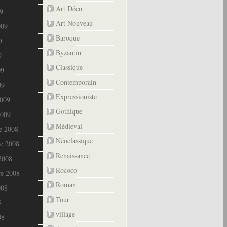
Art Déco
9
Art Nouveau
009
Baroque
9
Byzantin
9
Classique
09
Contemporain
09
Expressioniste
2009
Gothique
2009
Médieval
e 2008
Néoclassique
e 2008
Renaissance
2008
Rococo
re 2008
Roman
008
Tour
8
village
08