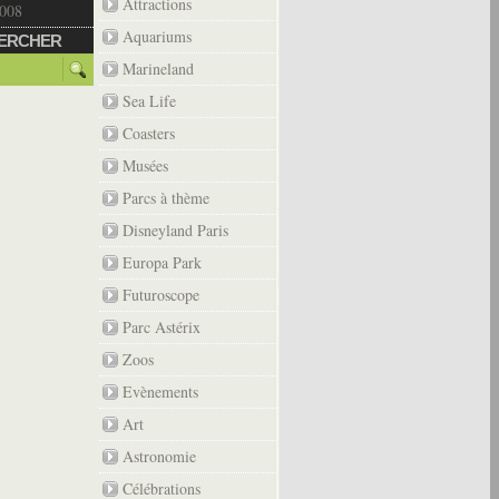
Attractions
2008
Aquariums
ERCHER
Marineland
Sea Life
Coasters
Musées
Parcs à thème
Disneyland Paris
Europa Park
Futuroscope
Parc Astérix
Zoos
Evènements
Art
Astronomie
Célébrations