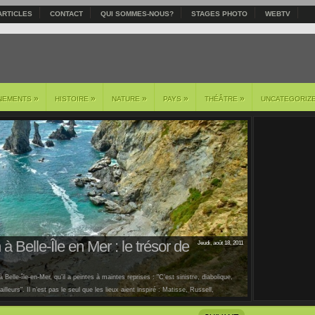
ARTICLES
CONTACT
QUI SOMMES-NOUS?
STAGES PHOTO
WEBTV
»
»
»
»
»
NEMENTS
HISTOIRE
NATURE
PAYS
THÉÂTRE
UNCATEGORIZ
à Belle-Île en Mer : le trésor de
Jeudi, août 18, 2011
 Belle-île-en-Mer, qu’il a peintes à maintes reprises : "C’est sinistre, diabolique,
lleurs". Il n’est pas le seul que les lieux aient inspiré : Matisse, Russell,
us [...]