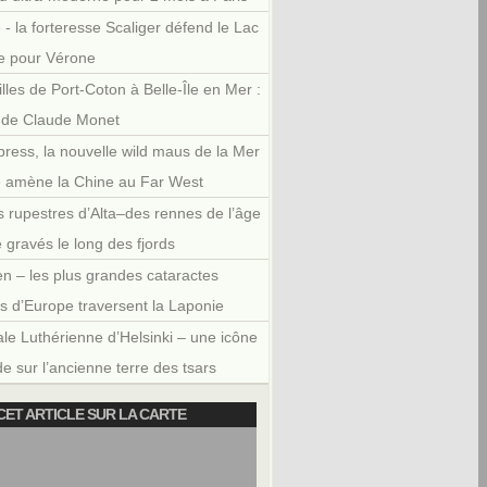
 - la forteresse Scaliger défend le Lac
e pour Vérone
illes de Port-Coton à Belle-Île en Mer :
r de Claude Monet
press, la nouvelle wild maus de la Mer
e amène la Chine au Far West
 rupestres d’Alta–des rennes de l’âge
e gravés le long des fjords
en – les plus grandes cataractes
es d’Europe traversent la Laponie
le Luthérienne d’Helsinki – une icône
e sur l’ancienne terre des tsars
CET ARTICLE SUR LA CARTE