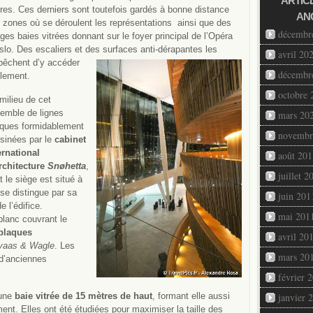
ARTIC
ures. Ces derniers sont toutefois gardés à bonne distance
AN
 zones où se déroulent les représentations ainsi que des
décembr
ges baies vitrées donnant sur le foyer principal de l’Opéra
slo. Des escaliers et des surfaces anti-dérapantes les
avril 20
êchent d’y accéder
décembr
ilement.
octobre 
milieu de cet
emble de lignes
mars 20
iques formidablement
novembr
sinées par le
cabinet
ernational
août 201
rchitecture
Snøhetta
,
juillet 2
t le siège est situé à
se distingue par sa
juin 201
 l’édifice.
mai 201
blanc couvrant le
 plaques
avril 20
vaas & Wagle
. Les
mars 20
 d’anciennes
février 
’une
baie vitrée de 15 mètres de haut
, formant elle aussi
janvier 
ment. Elles ont été étudiées pour maximiser la taille des