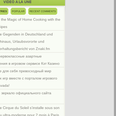
TRIES
POPULAR
RECENT COMMENTS
 the Magic of Home Cooking with the
cipes
e Gegenden in Deutschland und
hinaus, Urlaubsvororte und
rhaltungsbericht von Znaki.fm
первоклассные азартные
ения в игровом сервисе Кэт Казино
е для себя превосходный мир
х игр вместе с порталом игрового
avada!
 зеркало официального сайта
e Cirque du Soleil s’installe sous son
u ultra-moderne pour 2 mois à Paris