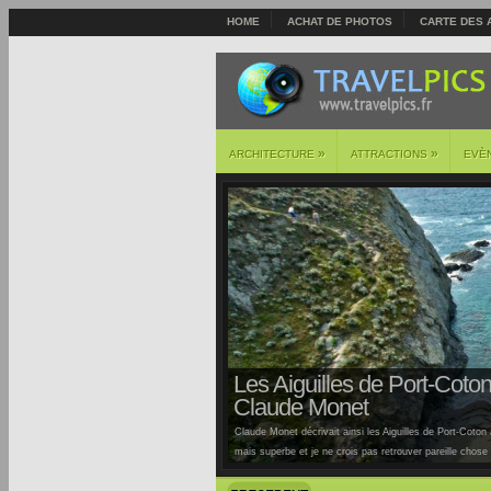
HOME
ACHAT DE PHOTOS
CARTE DES 
»
»
ARCHITECTURE
ATTRACTIONS
EVÈ
Les Aiguilles de Port-Coton 
Claude Monet
Claude Monet décrivait ainsi les Aiguilles de Port-Coton à
mais superbe et je ne crois pas retrouver pareille chose ai
Auburtin… Situées sur la côte sauvage de cette île, la pl