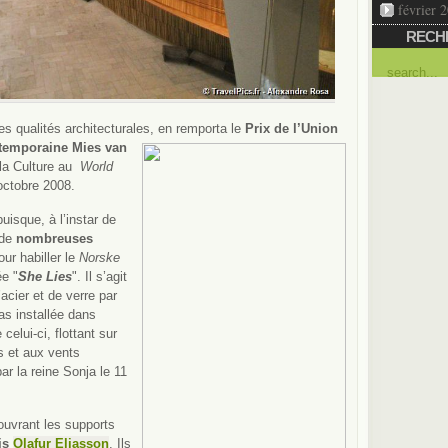
février 
RECH
es qualités architecturales, en remporta le
Prix de l’Union
ntemporaine
Mies van
 la Culture au
World
octobre 2008.
puisque, à l’instar de
 de
nombreuses
ur habiller le
Norske
ée "
She Lies
". Il s’agit
acier et de verre par
pas installée dans
celui-ci, flottant sur
s et aux vents
par la reine Sonja le 11
ouvrant les supports
ais
Olafur Eliasson
. Ils