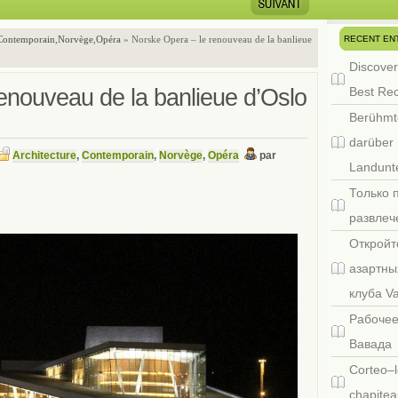
RECENT EN
Contemporain
,
Norvège
,
Opéra
» Norske Opera – le renouveau de la banlieue
Discover
enouveau de la banlieue d’Oslo
Best Re
Berühmt
darüber 
Architecture
,
Contemporain
,
Norvège
,
Opéra
par
Landunte
Только 
развлеч
Откройт
азартны
клуба V
Рабочее
Вавада
Corteo–l
chapitea