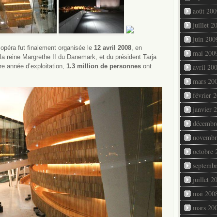
août 200
juillet 2
juin 200
 opéra fut finalement organisée le
12 avril 2008
, en
mai 200
la reine Margrethe II du Danemark, et du président Tarja
re année d’exploitation,
1.3 million de personnes
ont
avril 20
mars 20
février 
janvier 
décembr
novembr
octobre 
septemb
juillet 2
mai 200
mars 20