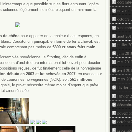
décembr
i ininterrompue que possible sur les flots entourant l’opéra.
es colonnes légèrement inclinées bloquant un minimum la
novembr
octobre 
septemb
août 201
s de chêne
pour apporter de la chaleur à ces espaces, en
r blanc. L’auditorium principal, en forme de fer à cheval, est
juillet 2
 ovale comprenant pas moins de
5800 cristaux faits main
.
juin 201
l’Assemblée norvégienne, le Storting, décida enfin à
mai 201
oncours d’architecture international fut ouvert pour décider
ropositions reçues, ce fut finalement celle de la norvégienne
avril 20
ion débuta en 2003 et fut achevée en 2007
, en avance sur
mars 20
rds de couronnes norvégiennes (NOK), soit
561 millions
 signalé, le projet nécessita même moins d’argent que prévu.
février 
t ainsi réalisée.
janvier 
décembr
novembr
octobre 
septemb