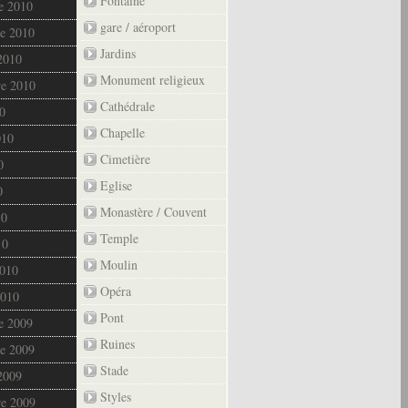
Fontaine
e 2010
gare / aéroport
e 2010
Jardins
2010
Monument religieux
re 2010
Cathédrale
0
Chapelle
010
Cimetière
0
Eglise
0
Monastère / Couvent
10
Temple
10
Moulin
2010
Opéra
2010
Pont
e 2009
Ruines
e 2009
Stade
2009
Styles
re 2009