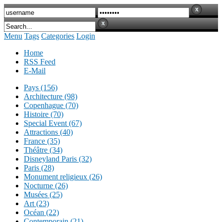
Menu
Tags
Categories
Login
Home
RSS Feed
E-Mail
Pays (156)
Architecture (98)
Copenhague (70)
Histoire (70)
Special Event (67)
Attractions (40)
France (35)
Théâtre (34)
Disneyland Paris (32)
Paris (28)
Monument religieux (26)
Nocturne (26)
Musées (25)
Art (23)
Océan (22)
Contemporain (21)