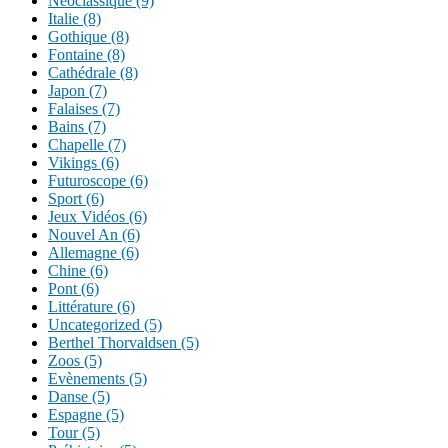
Néoclassique (9)
Italie (8)
Gothique (8)
Fontaine (8)
Cathédrale (8)
Japon (7)
Falaises (7)
Bains (7)
Chapelle (7)
Vikings (6)
Futuroscope (6)
Sport (6)
Jeux Vidéos (6)
Nouvel An (6)
Allemagne (6)
Chine (6)
Pont (6)
Littérature (6)
Uncategorized (5)
Berthel Thorvaldsen (5)
Zoos (5)
Evènements (5)
Danse (5)
Espagne (5)
Tour (5)