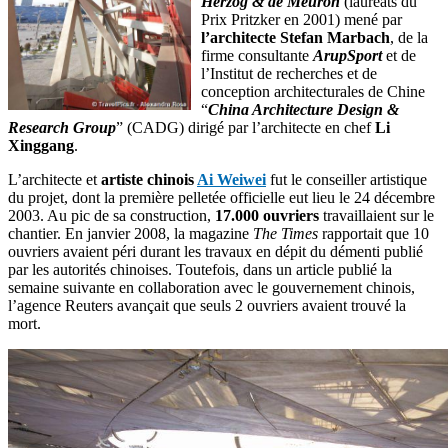
Herzog & de Meuron
(lauréats du
Prix Pritzker en 2001) mené par
l’architecte Stefan Marbach
, de la
firme consultante
ArupSport
et de
l’Institut de recherches et de
conception architecturales de Chine
“
China Architecture Design &
Research Group
” (CADG) dirigé par l’architecte en chef
Li
Xinggang
.
L’architecte et
artiste chinois
Ai Weiwei
fut le conseiller artistique
du projet, dont la première pelletée officielle eut lieu le 24 décembre
2003. Au pic de sa construction,
17.000 ouvriers
travaillaient sur le
chantier. En janvier 2008, la magazine
The Times
rapportait que 10
ouvriers avaient péri durant les travaux en dépit du démenti publié
par les autorités chinoises. Toutefois, dans un article publié la
semaine suivante en collaboration avec le gouvernement chinois,
l’agence Reuters avançait que seuls 2 ouvriers avaient trouvé la
mort.