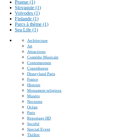
Prague (1)
Slovaquie (1)
Voïvodes (1)
Finlande (1)
Parcs à thème (1)
Sea Life (1)
Architecture
Art
Attractions
Comédie Musicale
Contemporain
Copenhague
Disneyland Paris
France
Histoire
Monument religieux
Musées
Nocturne
Océan
Paris
Reportage HD
Société
Special Event
Théâtre