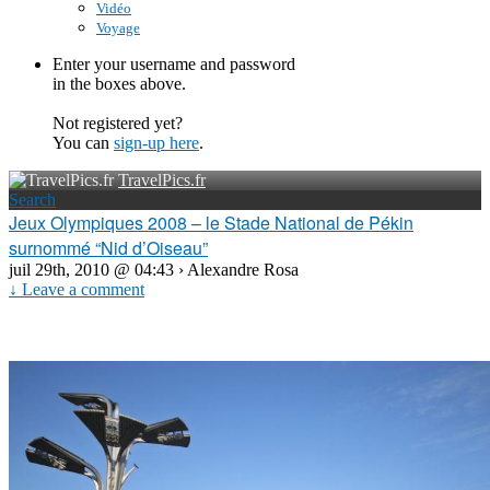
Vidéo
Voyage
Enter your username and password
in the boxes above.
Not registered yet?
You can
sign-up here
.
TravelPics.fr
Search
Jeux Olympiques 2008 – le Stade National de Pékin
surnommé “Nid d’Oiseau”
juil 29th, 2010 @ 04:43 › Alexandre Rosa
↓ Leave a comment