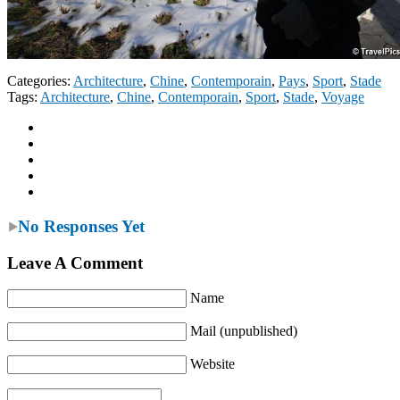
Categories:
Architecture
,
Chine
,
Contemporain
,
Pays
,
Sport
,
Stade
Tags:
Architecture
,
Chine
,
Contemporain
,
Sport
,
Stade
,
Voyage
No Responses Yet
Leave A Comment
Name
Mail (unpublished)
Website