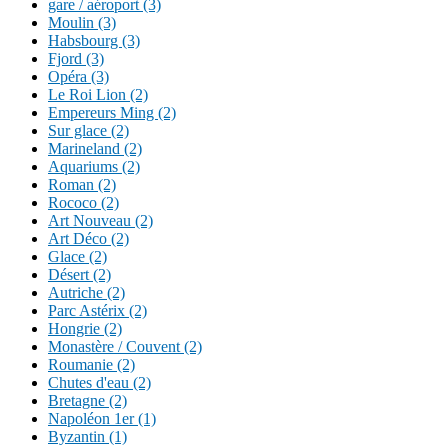
gare / aéroport (3)
Moulin (3)
Habsbourg (3)
Fjord (3)
Opéra (3)
Le Roi Lion (2)
Empereurs Ming (2)
Sur glace (2)
Marineland (2)
Aquariums (2)
Roman (2)
Rococo (2)
Art Nouveau (2)
Art Déco (2)
Glace (2)
Désert (2)
Autriche (2)
Parc Astérix (2)
Hongrie (2)
Monastère / Couvent (2)
Roumanie (2)
Chutes d'eau (2)
Bretagne (2)
Napoléon 1er (1)
Byzantin (1)