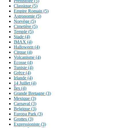
Préhistoire (5)
Classique (5)
Empire Romain (5)
Astronomie (5)
Norvège (5)
Cimetière (5)
Temple (5)
Stade (4)
IMAX (4)
Halloween (4)
Cirque (4)
Volcanisme (4)
Ecosse (4)
Tunisie (4)
Grèce (4)
Irlande (4)
14 Juillet (4)
Îles (4)
Grande Bretagne (3)
Mexique (3)
Carnaval (3)
Belgique (3)
Europa Park (3)
Grottes (3)
Expressioniste (3)