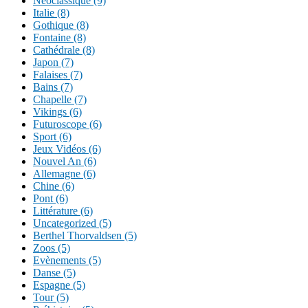
Néoclassique (9)
Italie (8)
Gothique (8)
Fontaine (8)
Cathédrale (8)
Japon (7)
Falaises (7)
Bains (7)
Chapelle (7)
Vikings (6)
Futuroscope (6)
Sport (6)
Jeux Vidéos (6)
Nouvel An (6)
Allemagne (6)
Chine (6)
Pont (6)
Littérature (6)
Uncategorized (5)
Berthel Thorvaldsen (5)
Zoos (5)
Evènements (5)
Danse (5)
Espagne (5)
Tour (5)