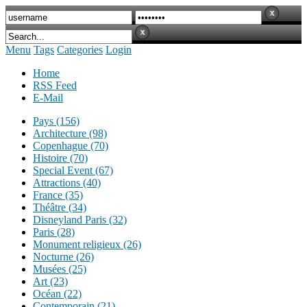
Menu
Tags
Categories
Login
Home
RSS Feed
E-Mail
Pays (156)
Architecture (98)
Copenhague (70)
Histoire (70)
Special Event (67)
Attractions (40)
France (35)
Théâtre (34)
Disneyland Paris (32)
Paris (28)
Monument religieux (26)
Nocturne (26)
Musées (25)
Art (23)
Océan (22)
Contemporain (21)