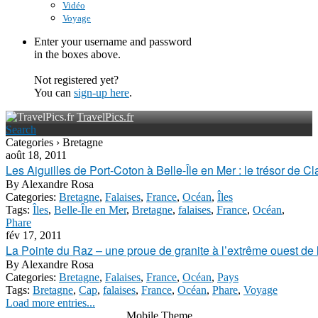
Vidéo
Voyage
Enter your username and password
in the boxes above.
Not registered yet?
You can
sign-up here
.
TravelPics.fr
Search
Categories › Bretagne
août 18, 2011
Les Aiguilles de Port-Coton à Belle-Île en Mer : le trésor de 
By
Alexandre Rosa
Categories:
Bretagne
,
Falaises
,
France
,
Océan
,
Îles
Tags:
Îles
,
Belle-Île en Mer
,
Bretagne
,
falaises
,
France
,
Océan
,
Phare
fév 17, 2011
La Pointe du Raz – une proue de granite à l’extrême ouest de 
By
Alexandre Rosa
Categories:
Bretagne
,
Falaises
,
France
,
Océan
,
Pays
Tags:
Bretagne
,
Cap
,
falaises
,
France
,
Océan
,
Phare
,
Voyage
Load more entries...
Mobile Theme