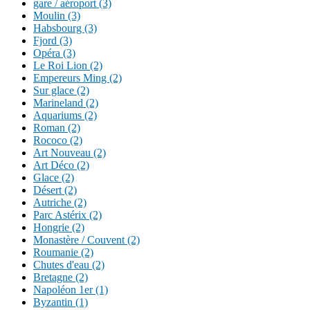
gare / aéroport (3)
Moulin (3)
Habsbourg (3)
Fjord (3)
Opéra (3)
Le Roi Lion (2)
Empereurs Ming (2)
Sur glace (2)
Marineland (2)
Aquariums (2)
Roman (2)
Rococo (2)
Art Nouveau (2)
Art Déco (2)
Glace (2)
Désert (2)
Autriche (2)
Parc Astérix (2)
Hongrie (2)
Monastère / Couvent (2)
Roumanie (2)
Chutes d'eau (2)
Bretagne (2)
Napoléon 1er (1)
Byzantin (1)