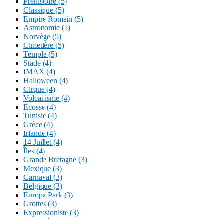
Préhistoire (5)
Classique (5)
Empire Romain (5)
Astronomie (5)
Norvège (5)
Cimetière (5)
Temple (5)
Stade (4)
IMAX (4)
Halloween (4)
Cirque (4)
Volcanisme (4)
Ecosse (4)
Tunisie (4)
Grèce (4)
Irlande (4)
14 Juillet (4)
Îles (4)
Grande Bretagne (3)
Mexique (3)
Carnaval (3)
Belgique (3)
Europa Park (3)
Grottes (3)
Expressioniste (3)