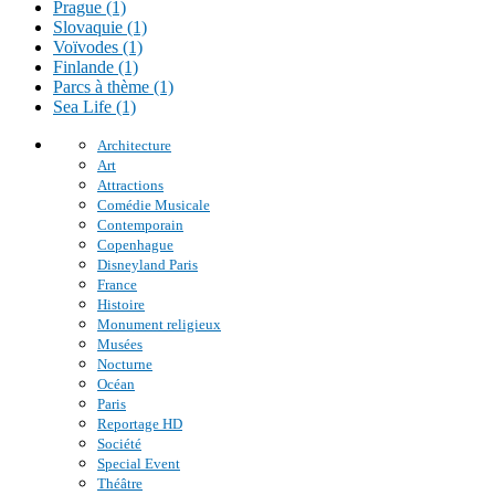
Prague (1)
Slovaquie (1)
Voïvodes (1)
Finlande (1)
Parcs à thème (1)
Sea Life (1)
Architecture
Art
Attractions
Comédie Musicale
Contemporain
Copenhague
Disneyland Paris
France
Histoire
Monument religieux
Musées
Nocturne
Océan
Paris
Reportage HD
Société
Special Event
Théâtre