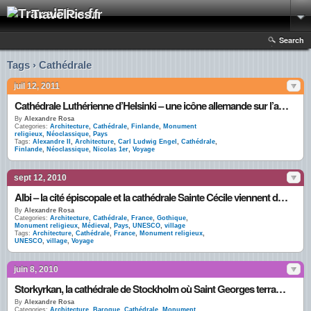
TravelPics.fr
Search
Tags › Cathédrale
juil 12, 2011
Cathédrale Luthérienne d’Helsinki – une icône allemande sur l’ancienne terre des tsars
By
Alexandre Rosa
Categories:
Architecture
,
Cathédrale
,
Finlande
,
Monument
religieux
,
Néoclassique
,
Pays
Tags:
Alexandre II
,
Architecture
,
Carl Ludwig Engel
,
Cathédrale
,
Finlande
,
Néoclassique
,
Nicolas 1er
,
Voyage
sept 12, 2010
Albi – la cité épiscopale et la cathédrale Sainte Cécile viennent d’être classés par l’UNESCO
By
Alexandre Rosa
Categories:
Architecture
,
Cathédrale
,
France
,
Gothique
,
Monument religieux
,
Médieval
,
Pays
,
UNESCO
,
village
Tags:
Architecture
,
Cathédrale
,
France
,
Monument religieux
,
UNESCO
,
village
,
Voyage
juin 8, 2010
Storkyrkan, la cathédrale de Stockholm où Saint Georges terrasse le Dragon
By
Alexandre Rosa
Categories:
Architecture
,
Baroque
,
Cathédrale
,
Monument