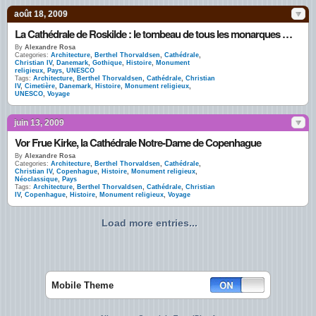
août 18, 2009
La Cathédrale de Roskilde : le tombeau de tous les monarques danois
By
Alexandre Rosa
Categories:
Architecture
,
Berthel Thorvaldsen
,
Cathédrale
,
Christian IV
,
Danemark
,
Gothique
,
Histoire
,
Monument
religieux
,
Pays
,
UNESCO
Tags:
Architecture
,
Berthel Thorvaldsen
,
Cathédrale
,
Christian
IV
,
Cimetière
,
Danemark
,
Histoire
,
Monument religieux
,
UNESCO
,
Voyage
juin 13, 2009
Vor Frue Kirke, la Cathédrale Notre-Dame de Copenhague
By
Alexandre Rosa
Categories:
Architecture
,
Berthel Thorvaldsen
,
Cathédrale
,
Christian IV
,
Copenhague
,
Histoire
,
Monument religieux
,
Néoclassique
,
Pays
Tags:
Architecture
,
Berthel Thorvaldsen
,
Cathédrale
,
Christian
IV
,
Copenhague
,
Histoire
,
Monument religieux
,
Voyage
Load more entries...
Mobile Theme