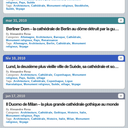
religieux
,
Pays
,
Suède
Tags:
Architecture
,
Cathédrale
,
Monument religieux
,
Stockholm
,
Suède
,
Voyage
mar 31, 2010
Berliner Dom – la cathédrale de Berlin au dôme détruit par la guerre
By
Alexandre Rosa
Categories:
Allemagne
,
Architecture
,
Baroque
,
Cathédrale
,
Monument religieux
,
Pays
,
Renaissance
Tags:
Allemagne
,
Architecture
,
Berlin
,
Cathédrale
,
Monument
religieux
,
Voyage
fév 10, 2010
Lund, la deuxième plus vieille ville de Suède, sa cathédrale et son université
By
Alexandre Rosa
Categories:
Architecture
,
Cathédrale
,
Copenhague
,
Monument
religieux
,
Pays
,
Suède
,
village
Tags:
Architecture
,
Cathédrale
,
Copenhague
,
Ligue
Hanséatique
,
Monument religieux
,
Suède
,
village
,
Voyage
jan 17, 2010
Il Duomo de Milan – la plus grande cathédrale gothique au monde
By
Alexandre Rosa
Categories:
Architecture
,
Cathédrale
,
Gothique
,
Histoire
,
Italie
,
Monument religieux
,
Pays
Tags:
Architecture
,
Cathédrale
,
Histoire
,
Italie
,
Milan
,
Monument
religieux
,
Voyage