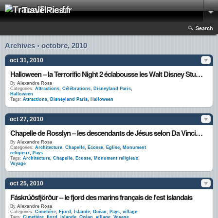
TravelPics.fr
Search
Archives › octobre, 2010
oct 31, 2010
Halloween – la Terrorific Night 2 éclabousse les Walt Disney Studios d’hémoglobine
By
Alexandre Rosa
Categories:
Attractions
,
Célébrations
,
Disneyland Paris
,
Halloween
Tags:
Attractions
,
Disneyland Paris
,
Halloween
oct 27, 2010
Chapelle de Rosslyn – les descendants de Jésus selon Da Vinci Code sont-ils liés aux Templiers?
By
Alexandre Rosa
Categories:
Architecture
,
Chapelle
,
Ecosse
,
Eglise
,
Monument
religieux
,
Pays
Tags:
Architecture
,
Chapelle
,
Ecosse
,
Monument religieux
,
Voyage
oct 25, 2010
Fáskrúðsfjörður – le fjord des marins français de l’est islandais
By
Alexandre Rosa
Categories:
Cimetière
,
Fjord
,
Islande
,
Océan
,
Pays
,
village
Tags:
Cimetière
,
fjord
,
Islande
,
Océan
,
village
,
Voyage