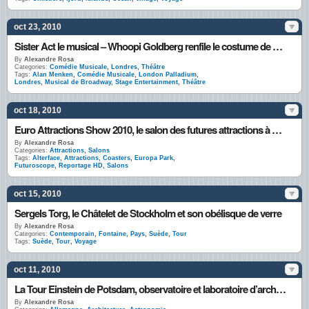
oct 23, 2010
Sister Act le musical – Whoopi Goldberg renfile le costume de nonne au London Palladium
By
Alexandre Rosa
Categories:
Comédie Musicale
,
Londres
,
Théâtre
Tags:
Alan Menken
,
Comédie Musicale
,
London Palladium
,
Londres
,
Musical de Broadway
,
Stage Entertainment
,
Théâtre
oct 18, 2010
Euro Attractions Show 2010, le salon des futures attractions à Rome
By
Alexandre Rosa
Categories:
Attractions
,
Salons
Tags:
Alterface
,
Attractions
,
Coasters
,
Europa Park
,
Futuroscope
,
Reportage HD
,
Salons
oct 15, 2010
Sergels Torg, le Châtelet de Stockholm et son obélisque de verre
By
Alexandre Rosa
Categories:
Contemporain
,
Fontaine
,
Pays
,
Suède
,
Tour
Tags:
Suède
,
Tour
,
Voyage
oct 11, 2010
La Tour Einstein de Potsdam, observatoire et laboratoire d’architecture expressionniste
By
Alexandre Rosa