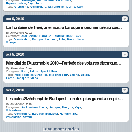
Categories:
Allemagne
,
Architecture
,
Astronomie
,
Expressioniste
,
Pays
,
Tour
Tags:
Allemagne
,
Architecture
,
Astronomie
,
Tour
,
Voyage
oct 9, 2010
La Fontaine de Trevi, une mostra baroque monumentale au cœur de Rome
By
Alexandre Rosa
Categories:
Architecture
,
Baroque
,
Fontaine
,
Italie
,
Pays
Tags:
Architecture
,
Baroque
,
Fontaine
,
Italie
,
Rome
,
Statue
,
Voyage
oct 5, 2010
Mondial de l’Automobile 2010 – l’arrivée des voitures électriques signe t-il la fin du pétrole?
By
Alexandre Rosa
Categories:
Paris
,
Salons
,
Special Event
Tags:
Paris
,
Porte de Versailles
,
Reportage HD
,
Salons
,
Special
Event
,
Transport
,
Vidéo
oct 2, 2010
Les bains Széchenyi de Budapest – un des plus grands complexes thermaux d’Europe
By
Alexandre Rosa
Categories:
Architecture
,
Bains
,
Baroque
,
Hongrie
,
Pays
,
Volcanisme
Tags:
Architecture
,
Baroque
,
Budapest
,
Hongrie
,
Spa
,
volcanisme
,
Voyage
Load more entries...