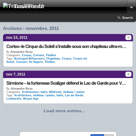
TravelPics.fr
Search
Archives › novembre, 2011
nov 24, 2011
Corteo–le Cirque du Soleil s’installe sous son chapiteau ultra-moderne pour 2 mois à Paris
By
Alexandre Rosa
Categories:
Cirque
,
Concert
,
Théâtre
Tags:
Boulogne-Billancourt
,
Chapiteau
,
Cirque
,
Cirque du
Soleil
,
Concert
,
Ile Seguin
,
Théâtre
nov 7, 2011
Sirmione – la forteresse Scaliger défend le Lac de Garde pour Vérone
By
Alexandre Rosa
Categories:
Architecture
,
Italie
,
Médieval
,
château / palais
Tags:
Architecture
,
château / palais
,
Italie
,
Lac de Garde
,
Lombardie
,
Moyen-Age
Load more entries...