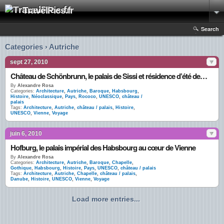
TravelPics.fr
Search
Categories › Autriche
sept 27, 2010
Château de Schönbrunn, le palais de Sissi et résidence d’été des Habsbourg
By
Alexandre Rosa
Categories:
Architecture
,
Autriche
,
Baroque
,
Habsbourg
,
Histoire
,
Néoclassique
,
Pays
,
Rococo
,
UNESCO
,
château /
palais
Tags:
Architecture
,
Autriche
,
château / palais
,
Histoire
,
UNESCO
,
Vienne
,
Voyage
juin 6, 2010
Hofburg, le palais impérial des Habsbourg au cœur de Vienne
By
Alexandre Rosa
Categories:
Architecture
,
Autriche
,
Baroque
,
Chapelle
,
Gothique
,
Habsbourg
,
Histoire
,
Pays
,
UNESCO
,
château / palais
Tags:
Architecture
,
Autriche
,
Chapelle
,
château / palais
,
Danube
,
Histoire
,
UNESCO
,
Vienne
,
Voyage
Load more entries...