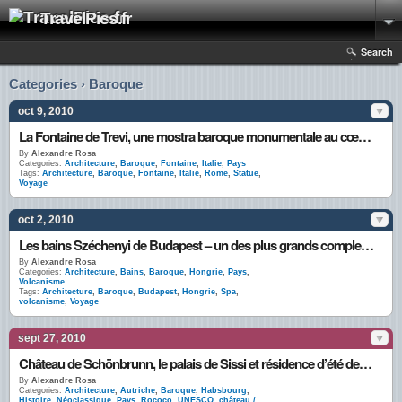
TravelPics.fr
Search
Categories › Baroque
oct 9, 2010
La Fontaine de Trevi, une mostra baroque monumentale au cœur de Rome
By
Alexandre Rosa
Categories:
Architecture
,
Baroque
,
Fontaine
,
Italie
,
Pays
Tags:
Architecture
,
Baroque
,
Fontaine
,
Italie
,
Rome
,
Statue
,
Voyage
oct 2, 2010
Les bains Széchenyi de Budapest – un des plus grands complexes thermaux d’Europe
By
Alexandre Rosa
Categories:
Architecture
,
Bains
,
Baroque
,
Hongrie
,
Pays
,
Volcanisme
Tags:
Architecture
,
Baroque
,
Budapest
,
Hongrie
,
Spa
,
volcanisme
,
Voyage
sept 27, 2010
Château de Schönbrunn, le palais de Sissi et résidence d’été des Habsbourg
By
Alexandre Rosa
Categories:
Architecture
,
Autriche
,
Baroque
,
Habsbourg
,
Histoire
,
Néoclassique
,
Pays
,
Rococo
,
UNESCO
,
château /