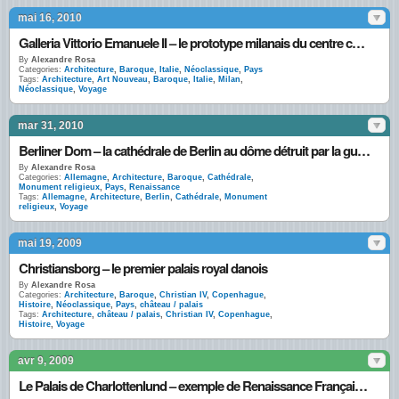
mai 16, 2010
Galleria Vittorio Emanuele II – le prototype milanais du centre commercial moderne
By
Alexandre Rosa
Categories:
Architecture
,
Baroque
,
Italie
,
Néoclassique
,
Pays
Tags:
Architecture
,
Art Nouveau
,
Baroque
,
Italie
,
Milan
,
Néoclassique
,
Voyage
mar 31, 2010
Berliner Dom – la cathédrale de Berlin au dôme détruit par la guerre
By
Alexandre Rosa
Categories:
Allemagne
,
Architecture
,
Baroque
,
Cathédrale
,
Monument religieux
,
Pays
,
Renaissance
Tags:
Allemagne
,
Architecture
,
Berlin
,
Cathédrale
,
Monument
religieux
,
Voyage
mai 19, 2009
Christiansborg – le premier palais royal danois
By
Alexandre Rosa
Categories:
Architecture
,
Baroque
,
Christian IV
,
Copenhague
,
Histoire
,
Néoclassique
,
Pays
,
château / palais
Tags:
Architecture
,
château / palais
,
Christian IV
,
Copenhague
,
Histoire
,
Voyage
avr 9, 2009
Le Palais de Charlottenlund – exemple de Renaissance Française au Danemark