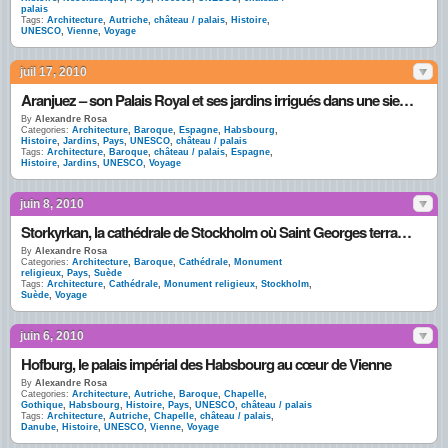
palais
Tags:
Architecture
,
Autriche
,
château / palais
,
Histoire
,
UNESCO
,
Vienne
,
Voyage
juil 17, 2010
Aranjuez – son Palais Royal et ses jardins irrigués dans une sierra aride
By
Alexandre Rosa
Categories:
Architecture
,
Baroque
,
Espagne
,
Habsbourg
,
Histoire
,
Jardins
,
Pays
,
UNESCO
,
château / palais
Tags:
Architecture
,
Baroque
,
château / palais
,
Espagne
,
Histoire
,
Jardins
,
UNESCO
,
Voyage
juin 8, 2010
Storkyrkan, la cathédrale de Stockholm où Saint Georges terrasse le Dragon
By
Alexandre Rosa
Categories:
Architecture
,
Baroque
,
Cathédrale
,
Monument
religieux
,
Pays
,
Suède
Tags:
Architecture
,
Cathédrale
,
Monument religieux
,
Stockholm
,
Suède
,
Voyage
juin 6, 2010
Hofburg, le palais impérial des Habsbourg au cœur de Vienne
By
Alexandre Rosa
Categories:
Architecture
,
Autriche
,
Baroque
,
Chapelle
,
Gothique
,
Habsbourg
,
Histoire
,
Pays
,
UNESCO
,
château / palais
Tags:
Architecture
,
Autriche
,
Chapelle
,
château / palais
,
Danube
,
Histoire
,
UNESCO
,
Vienne
,
Voyage