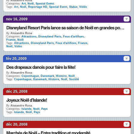
By
Alexandre Rosa
Categories:
Art
,
Noël
,
Special Event
Tags:
Art
,
Noël
,
Reportage HD
,
Special Event
,
Statue
,
Vidéo
nov 16, 2009
Disneyland Resort Paris lance sa saison de Noël en grandes pompes
By
Alexandre Rosa
Categories:
Attractions
,
Disneyland Paris
,
Feux d'artifices
,
France
,
Noël
Tags:
Attractions
,
Disneyland Paris
,
Feux d'artifices
,
France
,
Noël
,
Vidéo
fév 20, 2009
Des drapeaux danois pour faire la fête!
By
Alexandre Rosa
Categories:
Copenhague
,
Danemark
,
Histoire
,
Noël
Tags:
Copenhague
,
Danemark
,
Histoire
,
Noël
,
Société
déc 25, 2008
Joyeux Noël d’Islande!
By
Alexandre Rosa
Categories:
Islande
,
Noël
,
Pays
Tags:
Islande
,
Noël
,
Pays
déc 20, 2008
Marchés de Noël – Entre tradition et modernité