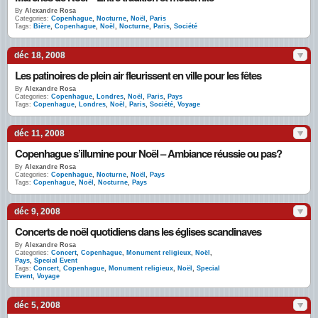
By
Alexandre Rosa
Categories:
Copenhague
,
Nocturne
,
Noël
,
Paris
Tags:
Bière
,
Copenhague
,
Noël
,
Nocturne
,
Paris
,
Société
déc 18, 2008
Les patinoires de plein air fleurissent en ville pour les fêtes
By
Alexandre Rosa
Categories:
Copenhague
,
Londres
,
Noël
,
Paris
,
Pays
Tags:
Copenhague
,
Londres
,
Noël
,
Paris
,
Société
,
Voyage
déc 11, 2008
Copenhague s’illumine pour Noël – Ambiance réussie ou pas?
By
Alexandre Rosa
Categories:
Copenhague
,
Nocturne
,
Noël
,
Pays
Tags:
Copenhague
,
Noël
,
Nocturne
,
Pays
déc 9, 2008
Concerts de noël quotidiens dans les églises scandinaves
By
Alexandre Rosa
Categories:
Concert
,
Copenhague
,
Monument religieux
,
Noël
,
Pays
,
Special Event
Tags:
Concert
,
Copenhague
,
Monument religieux
,
Noël
,
Special
Event
,
Voyage
déc 5, 2008