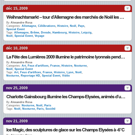
déc 15, 2009
Weihnachtsmarkt – tour d’Allemagne des marchés de Noël les plus jolis du monde en photos
By
Alexandre Rosa
Categories:
Allemagne
,
Célébrations
,
Histoire
,
Noël
,
Pays
,
Special Event
Tags:
Allemagne
,
Brême
,
Dresde
,
Hambourg
,
Histoire
,
Leipzig
,
Noël
,
Special Event
,
Voyage
déc 10, 2009
La Fête des Lumières 2009 illumine le patrimoine lyonnais pendant 4 nuits
By
Alexandre Rosa
Categories:
Art
,
Feux d'artifices
,
France
,
Histoire
,
Nocturne
,
Noël
,
Special Event
Tags:
Art
,
Feux d'artifices
,
France
,
Histoire
,
Lyon
,
Noël
,
Nocturne
,
Reportage HD
,
Special Event
,
Vidéo
nov 25, 2009
Charlotte Gainsbourg illumine les Champs-Elysées, animés d’un marché de noël en 2009
By
Alexandre Rosa
Categories:
Nocturne
,
Noël
,
Paris
Tags:
Noël
,
Nocturne
,
Paris
,
Société
nov 21, 2009
Ice Magic, des sculptures de glace sur les Champs Elysées à -6°C