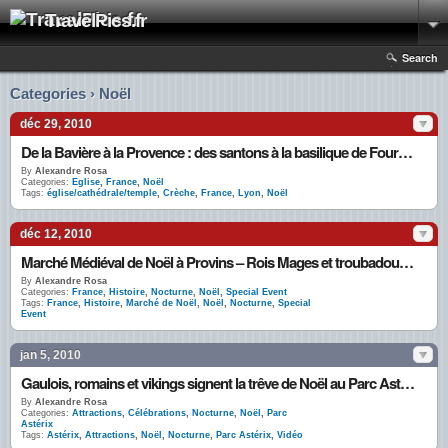
TravelPics.fr
Search
Categories › Noël
déc 29, 2010
De la Bavière à la Provence : des santons à la basilique de Fourvière pour sa crèche de Noël géante
By
Alexandre Rosa
Categories:
Eglise
,
France
,
Noël
Tags:
église/cathédrale/temple
,
Crèche
,
France
,
Lyon
,
Noël
déc 12, 2010
Marché Médiéval de Noël à Provins – Rois Mages et troubadours animent banquet et bal d’époque
By
Alexandre Rosa
Categories:
France
,
Histoire
,
Nocturne
,
Noël
,
Special Event
Tags:
France
,
Histoire
,
Marché de Noël
,
Noël
,
Nocturne
,
Special
Event
jan 5, 2010
Gaulois, romains et vikings signent la trêve de Noël au Parc Astérix
By
Alexandre Rosa
Categories:
Attractions
,
Célébrations
,
Nocturne
,
Noël
,
Parc
Astérix
Tags:
Astérix
,
Attractions
,
Noël
,
Nocturne
,
Parc Astérix
,
Vidéo