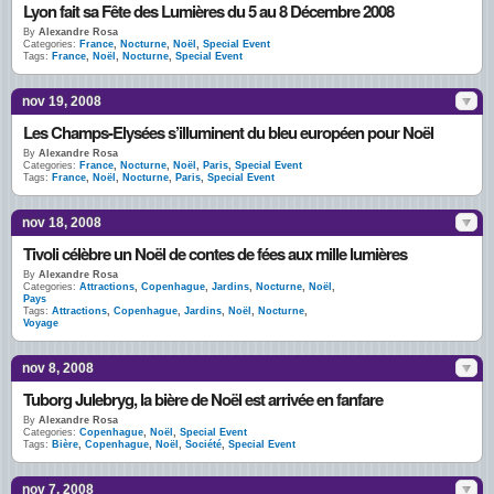
Lyon fait sa Fête des Lumières du 5 au 8 Décembre 2008
By
Alexandre Rosa
Categories:
France
,
Nocturne
,
Noël
,
Special Event
Tags:
France
,
Noël
,
Nocturne
,
Special Event
nov 19, 2008
Les Champs-Elysées s’illuminent du bleu européen pour Noël
By
Alexandre Rosa
Categories:
France
,
Nocturne
,
Noël
,
Paris
,
Special Event
Tags:
France
,
Noël
,
Nocturne
,
Paris
,
Special Event
nov 18, 2008
Tivoli célèbre un Noël de contes de fées aux mille lumières
By
Alexandre Rosa
Categories:
Attractions
,
Copenhague
,
Jardins
,
Nocturne
,
Noël
,
Pays
Tags:
Attractions
,
Copenhague
,
Jardins
,
Noël
,
Nocturne
,
Voyage
nov 8, 2008
Tuborg Julebryg, la bière de Noël est arrivée en fanfare
By
Alexandre Rosa
Categories:
Copenhague
,
Noël
,
Special Event
Tags:
Bière
,
Copenhague
,
Noël
,
Société
,
Special Event
nov 7, 2008