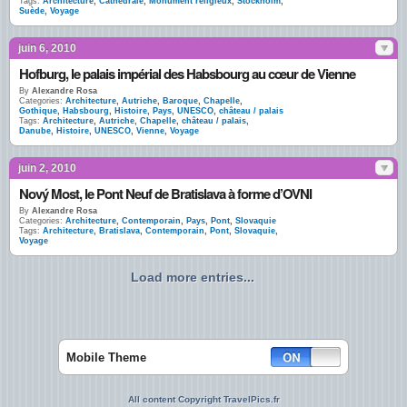
Tags:
Architecture
,
Cathédrale
,
Monument religieux
,
Stockholm
,
Suède
,
Voyage
juin 6, 2010
Hofburg, le palais impérial des Habsbourg au cœur de Vienne
By
Alexandre Rosa
Categories:
Architecture
,
Autriche
,
Baroque
,
Chapelle
,
Gothique
,
Habsbourg
,
Histoire
,
Pays
,
UNESCO
,
château / palais
Tags:
Architecture
,
Autriche
,
Chapelle
,
château / palais
,
Danube
,
Histoire
,
UNESCO
,
Vienne
,
Voyage
juin 2, 2010
Nový Most, le Pont Neuf de Bratislava à forme d’OVNI
By
Alexandre Rosa
Categories:
Architecture
,
Contemporain
,
Pays
,
Pont
,
Slovaquie
Tags:
Architecture
,
Bratislava
,
Contemporain
,
Pont
,
Slovaquie
,
Voyage
Load more entries...
Mobile Theme
All content Copyright TravelPics.fr