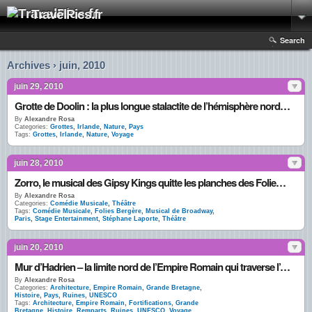
TravelPics.fr
Search
Archives › juin, 2010
juin 29, 2010
Grotte de Doolin : la plus longue stalactite de l’hémisphère nord est en Irlande
By
Alexandre Rosa
Categories:
Grottes
,
Irlande
,
Nature
,
Pays
Tags:
Grottes
,
Irlande
,
Nature
,
Voyage
juin 28, 2010
Zorro, le musical des Gipsy Kings quitte les planches des Folies Bergère
By
Alexandre Rosa
Categories:
Comédie Musicale
,
Théâtre
Tags:
Comédie Musicale
,
Folies Bergère
,
Musical de Broadway
,
Paris
,
Stage Entertainment
,
Stéphane Laporte
,
Théâtre
juin 20, 2010
Mur d’Hadrien – la limite nord de l’Empire Romain qui traverse l’Angleterre
By
Alexandre Rosa
Categories:
Architecture
,
Empire Romain
,
Grande Bretagne
,
Histoire
,
Pays
,
Ruines
,
UNESCO
Tags:
Architecture
,
Empire Romain
,
Fortifications
,
Grande
Bretagne
,
Histoire
,
Remparts
,
Ruines
,
UNESCO
,
Voyage