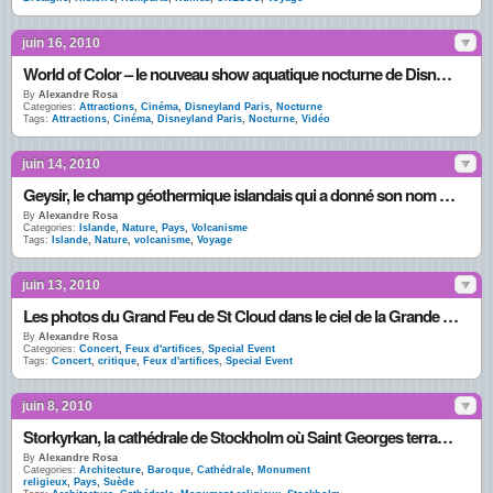
juin 16, 2010
World of Color – le nouveau show aquatique nocturne de Disney’s California Adventure en photos et vidéos
By
Alexandre Rosa
Categories:
Attractions
,
Cinéma
,
Disneyland Paris
,
Nocturne
Tags:
Attractions
,
Cinéma
,
Disneyland Paris
,
Nocturne
,
Vidéo
juin 14, 2010
Geysir, le champ géothermique islandais qui a donné son nom aux geysers du monde entier
By
Alexandre Rosa
Categories:
Islande
,
Nature
,
Pays
,
Volcanisme
Tags:
Islande
,
Nature
,
volcanisme
,
Voyage
juin 13, 2010
Les photos du Grand Feu de St Cloud dans le ciel de la Grande Cascade
By
Alexandre Rosa
Categories:
Concert
,
Feux d'artifices
,
Special Event
Tags:
Concert
,
critique
,
Feux d'artifices
,
Special Event
juin 8, 2010
Storkyrkan, la cathédrale de Stockholm où Saint Georges terrasse le Dragon
By
Alexandre Rosa
Categories:
Architecture
,
Baroque
,
Cathédrale
,
Monument
religieux
,
Pays
,
Suède