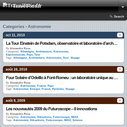
TravelPics.fr
Search
Categories › Astronomie
oct 11, 2010
La Tour Einstein de Potsdam, observatoire et laboratoire d’architecture expressionniste
By
Alexandre Rosa
Categories:
Allemagne
,
Architecture
,
Astronomie
,
Expressioniste
,
Pays
,
Tour
Tags:
Allemagne
,
Architecture
,
Astronomie
,
Tour
,
Voyage
août 28, 2010
Four Solaire d’Odeillo à Font-Romeu : un laboratoire unique au monde
By
Alexandre Rosa
Categories:
Astronomie
,
France
,
Pays
Tags:
Astronomie
,
Energie
,
France
,
Pyrénées
,
Voyage
août 8, 2009
Les nouveautés 2009 du Futuroscope – 8 innovations
By
Alexandre Rosa
Categories:
Astronomie
,
Attractions
,
Futuroscope
,
IMAX
Tags:
Astronomie
,
Attractions
,
Futuroscope
,
IMAX
,
Science