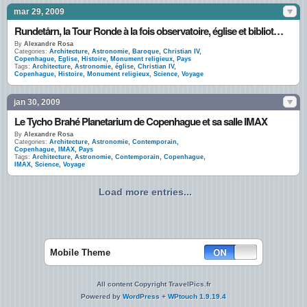
mar 29, 2009
Rundetårn, la Tour Ronde à la fois observatoire, église et bibliothèque
By
Alexandre Rosa
Categories:
Architecture
,
Astronomie
,
Baroque
,
Christian IV
,
Copenhague
,
Eglise
,
Histoire
,
Monument religieux
,
Pays
Tags:
Architecture
,
Astronomie
,
église
,
Christian IV
,
Copenhague
,
Histoire
,
Monument religieux
,
Science
,
Voyage
jan 30, 2009
Le Tycho Brahé Planetarium de Copenhague et sa salle IMAX
By
Alexandre Rosa
Categories:
Architecture
,
Astronomie
,
Contemporain
,
Copenhague
,
IMAX
,
Pays
Tags:
Architecture
,
Astronomie
,
Contemporain
,
Copenhague
,
IMAX
,
Science
,
Voyage
Load more entries...
Mobile Theme
All content Copyright TravelPics.fr
Powered by
WordPress
+
WPtouch 1.9.19.4