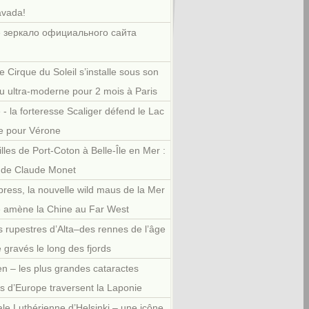
avada!
 зеркало официального сайта
e Cirque du Soleil s’installe sous son
u ultra-moderne pour 2 mois à Paris
 - la forteresse Scaliger défend le Lac
e pour Vérone
illes de Port-Coton à Belle-Île en Mer :
r de Claude Monet
press, la nouvelle wild maus de la Mer
e amène la Chine au Far West
 rupestres d’Alta–des rennes de l’âge
e gravés le long des fjords
en – les plus grandes cataractes
es d’Europe traversent la Laponie
le Luthérienne d’Helsinki – une icône