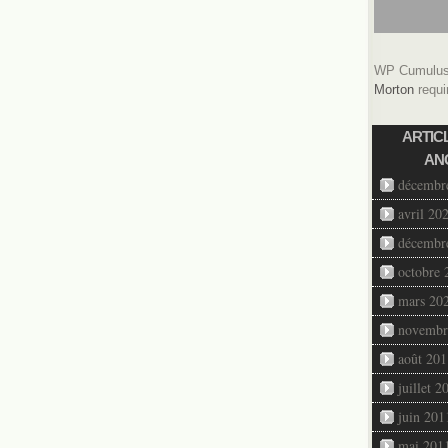
WP Cumulus 
Morton
requi
ARTIC
AN
décembr
avril 20
décembr
octobre 
mars 20
novembr
août 201
juillet 2
juin 201
mai 201