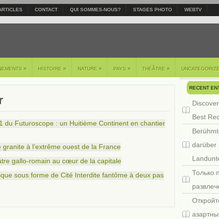
ARTICLES
CONTACT
QUI SOMMES-NOUS?
STAGES PHOTO
WEBTV
»
»
»
»
»
NEMENTS
HISTOIRE
NATURE
PAYS
THÉÂTRE
UNCATEGORIZ
RECENT EN
r
Discover
Best Re
1 du Futuroscope : un Huitième Continent en chantier
Berühmt
darüber 
granite à l’extrême ouest de la France
Landunte
tre gallo-romain au cœur de la capitale
Только 
ique sous forme de Cité Interdite fantôme à deux pas
развлеч
Откройт
азартны