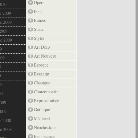
Opéra
2010
Pont
e 2009
Ruines
e 2009
Stade
2009
Styles
re 2009
Art Déco
9
Art Nouveau
009
Baroque
9
Byzantin
9
Classique
09
Contemporain
09
Expressioniste
2009
Gothique
2009
Médieval
e 2008
Néoclassique
e 2008
Renaissance