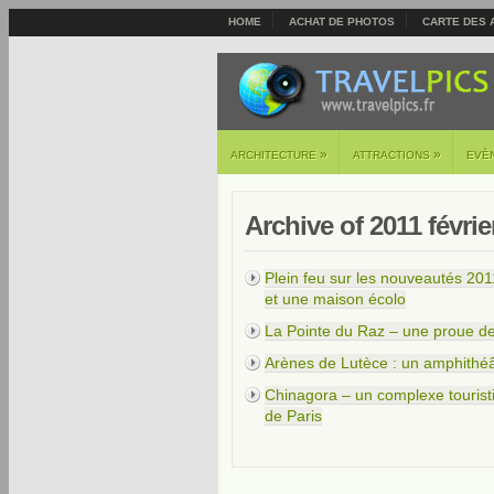
HOME
ACHAT DE PHOTOS
CARTE DES 
»
»
ARCHITECTURE
ATTRACTIONS
EVÈ
Archive of 2011 févrie
Plein feu sur les nouveautés 201
et une maison écolo
La Pointe du Raz – une proue de 
Arènes de Lutèce : un amphithéâ
Chinagora – un complexe tourist
de Paris