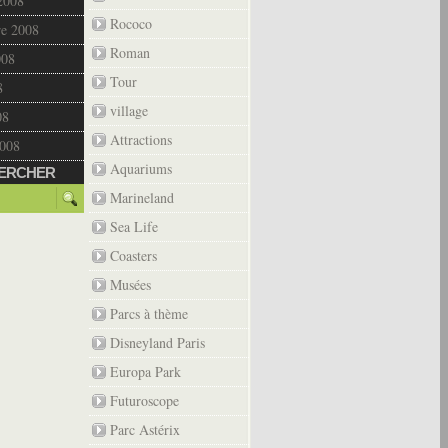
2008
Rococo
re 2008
Roman
008
Tour
8
village
08
Attractions
2008
Aquariums
ERCHER
Marineland
Sea Life
Coasters
Musées
Parcs à thème
Disneyland Paris
Europa Park
Futuroscope
Parc Astérix