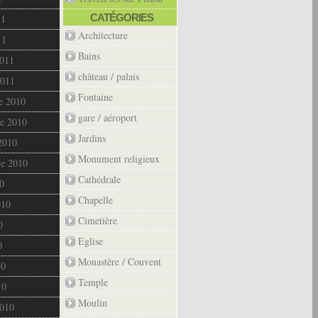
CATÉGORIES
11
Architecture
11
Bains
2011
château / palais
2011
Fontaine
e 2010
gare / aéroport
e 2010
Jardins
2010
Monument religieux
re 2010
Cathédrale
0
Chapelle
010
Cimetière
0
Eglise
0
Monastère / Couvent
10
Temple
10
Moulin
2010