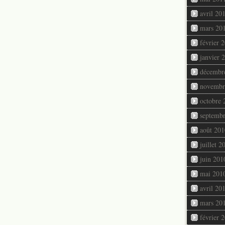
avril 20
mars 20
février 
janvier 
décembr
novembr
octobre 
septemb
août 201
juillet 2
juin 201
mai 201
avril 20
mars 20
février 