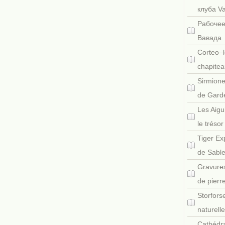
клуба V
Рабочее
Вавада
Corteo–l
chapitea
Sirmione
de Gard
Les Aigu
le tréso
Tiger Ex
de Sabl
Gravures
de pierr
Storfors
naturell
Cathédra