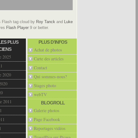
Flash tag cloud by
Roy Tanck
and
Luke
res
Flash Player
9 or better.
LES PLUS
PLUS D’INFOS
CIENS
Achat de photos
e 2025
Carte des articles
21
Contact
e 2020
Qui sommes-nous?
2020
Stages photo
20
webTV
e 2011
BLOGROLL
1
Galerie photos
011
Page Facebook
1
Reportages vidéos
1
TravelPics sur Picasa