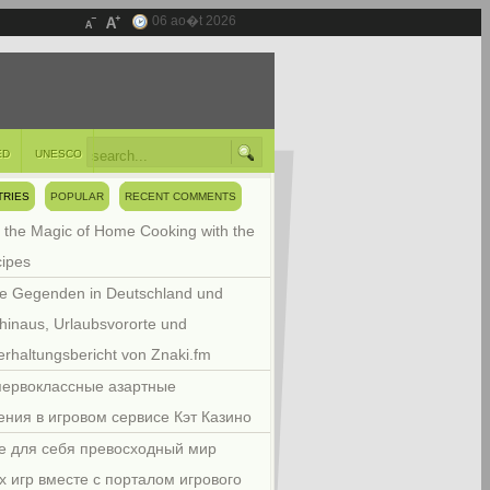
06 ao�t 2026
ED
UNESCO
TRIES
POPULAR
RECENT COMMENTS
 the Magic of Home Cooking with the
cipes
e Gegenden in Deutschland und
hinaus, Urlaubsvororte und
rhaltungsbericht von Znaki.fm
первоклассные азартные
ения в игровом сервисе Кэт Казино
е для себя превосходный мир
х игр вместе с порталом игрового