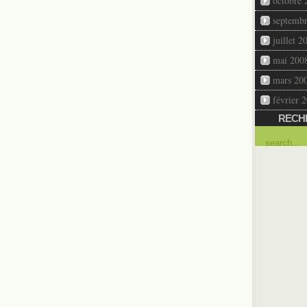
octobre 
septemb
juillet 2
mai 200
mars 20
février 
RECH