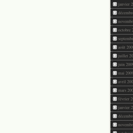
janvier 
décembr
novembr
octobre 
septemb
août 200
juillet 2
juin 200
mai 200
avril 20
mars 20
février 
janvier 
décembr
novembr