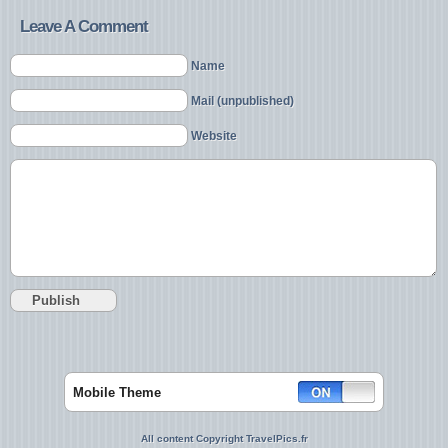
Leave A Comment
Name
Mail (unpublished)
Website
Mobile Theme
All content Copyright TravelPics.fr