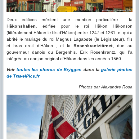
Deux édifices méritent une mention particulière : la
Håkonshallen
, édifiée pour le roi Håkon Håkonson
(littéralement Håkon le fils d’Håkon) entre 1247 et 1261, et qui a
abrité le mariage du roi Magnus Lagabøte (le Législateur), fils
et bras droit d’Håkon ; et la
Rosenkrantztårnet
, due au
gouverneur danois du Bergenhis, Erik Rosenkrantz, qui l’a
intégrée au donjon original d’Håkon dans les années 1560.
Voir
toutes les photos de Bryggen
dans la
galerie photos
de TravelPics.fr
Photos par Alexandre Rosa