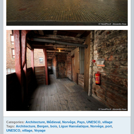
Categories:
Architecture
,
Médieval
,
Norvège
,
Pays
,
UNESCO
,
village
Tags:
Architecture
,
Bergen
,
bois
,
Ligue Hanséatique
,
Norvège
,
port
,
UNESCO
,
village
,
Voyage