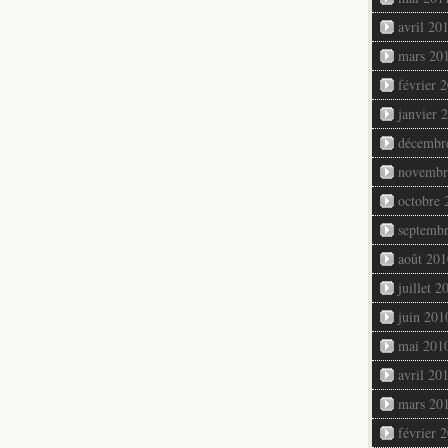
avril 20
mars 20
février 
janvier 
décembr
novembr
octobre 
septemb
août 201
juillet 2
juin 201
mai 201
avril 20
mars 20
février 