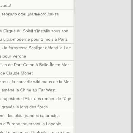
avada!
 зеркало официального сайта
e Cirque du Soleil s’installe sous son
u ultra-moderne pour 2 mois à Paris
 - la forteresse Scaliger défend le Lac
e pour Vérone
illes de Port-Coton à Belle-Île en Mer :
r de Claude Monet
press, la nouvelle wild maus de la Mer
e amène la Chine au Far West
 rupestres d’Alta–des rennes de l’âge
e gravés le long des fjords
en – les plus grandes cataractes
es d’Europe traversent la Laponie
le Luthérienne d’Helsinki – une icône