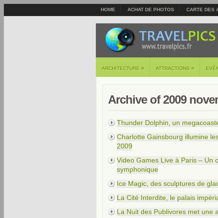
HOME
ACHAT DE PHOTOS
CARTE DES 
»
»
ARCHITECTURE
ATTRACTIONS
EVÈ
Archive of 2009 nov
Thunder Dolphin, un megacoaster
Charlotte Gainsbourg illumine l
2009
Video Games Live à Paris – Un c
symphonique
Ice Magic, des sculptures de gl
La Cité Interdite, le palais imp
La Nuit des Publivores met une 