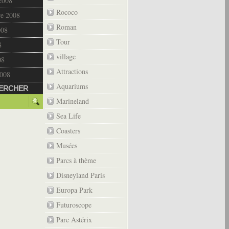
2008
Rococo
re 2008
Roman
008
Tour
8
village
08
Attractions
2008
Aquariums
ERCHER
Marineland
Sea Life
Coasters
Musées
Parcs à thème
Disneyland Paris
Europa Park
Futuroscope
Parc Astérix