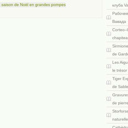
sa saison de Noël en grandes pompes
клуба V
Рабочее
Вавада
Corteo–l
chapitea
Sirmione
de Gard
Les Aigu
le tréso
Tiger Ex
de Sabl
Gravures
de pierr
Storfors
naturell
Cathédra