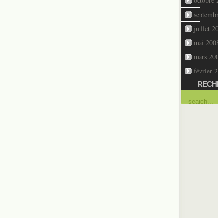
octobre 
septemb
juillet 2
mai 200
mars 20
février 
RECH