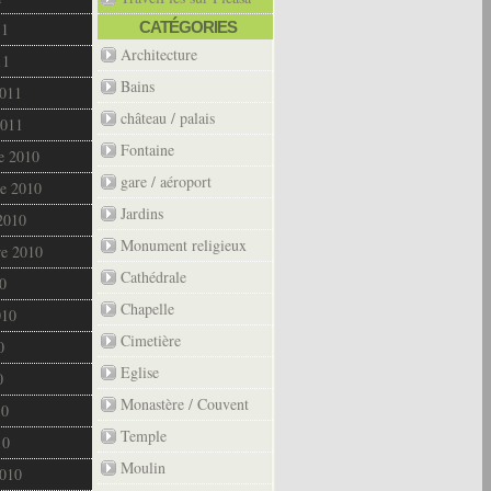
CATÉGORIES
11
Architecture
11
Bains
2011
château / palais
2011
Fontaine
e 2010
gare / aéroport
e 2010
Jardins
2010
Monument religieux
re 2010
Cathédrale
0
Chapelle
010
Cimetière
0
Eglise
0
Monastère / Couvent
10
Temple
10
Moulin
2010