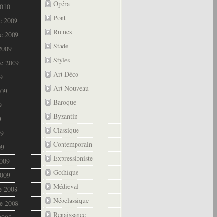
Opéra
2010
Pont
e 2009
Ruines
e 2009
Stade
2009
Styles
re 2009
Art Déco
9
Art Nouveau
009
Baroque
9
Byzantin
9
Classique
09
Contemporain
09
Expressioniste
2009
Gothique
2009
Médieval
e 2008
Néoclassique
e 2008
Renaissance