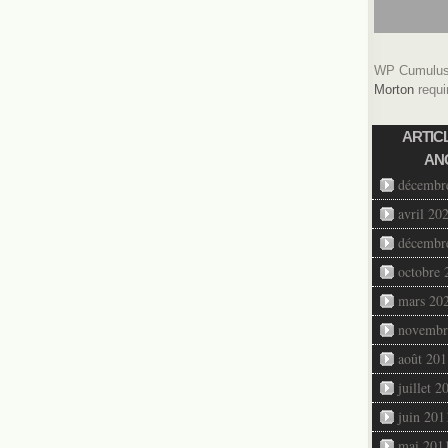
WP Cumulus 
Morton
requi
ARTIC
AN
décembr
avril 20
décembr
octobre 
mars 20
novembr
août 201
juillet 2
juin 201
mai 201