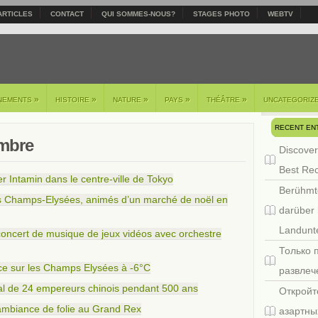
ARTICLES
CONTACT
QUI SOMMES-NOUS?
STAGES PHOTO
WEBTV
»
»
»
»
»
NEMENTS
HISTOIRE
NATURE
PAYS
THÉÂTRE
UNCATEGORIZ
RECENT EN
embre
Discover
Best Re
 Intamin dans le centre-ville de Tokyo
Berühmt
es Champs-Elysées, animés d’un marché de noël en
darüber 
Landunte
oncert de musique de jeux vidéos avec orchestre
Только 
ace sur les Champs Elysées à -6°C
развлеч
érial de 24 empereurs chinois pendant 500 ans
Откройт
ambiance de folie au Grand Rex
азартны