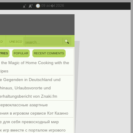
09 ao�t 2026
ED
UNESCO
TRIES
POPULAR
RECENT COMMENTS
 the Magic of Home Cooking with the
cipes
e Gegenden in Deutschland und
hinaus, Urlaubsvororte und
rhaltungsbericht von Znaki.fm
первоклассные азартные
ения в игровом сервисе Кэт Казино
е для себя превосходный мир
х игр вместе с порталом игрового