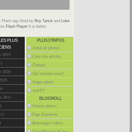
Flash tag cloud by
Roy Tanck
and
Luke
res
Flash Player
9 or better.
LES PLUS
PLUS D’INFOS
CIENS
Achat de photos
e 2025
Carte des articles
21
Contact
e 2020
Qui sommes-nous?
2020
Stages photo
20
webTV
e 2011
BLOGROLL
1
Galerie photos
011
Page Facebook
1
Reportages vidéos
1
TravelPics sur Picasa