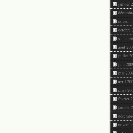
janvier 
décembr
novembr
octobre 
septemb
août 200
juillet 2
juin 200
mai 200
avril 20
mars 20
février 
janvier 
décembr
novembr