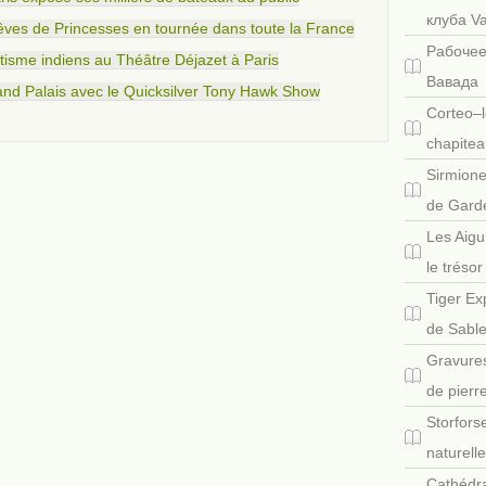
клуба V
ves de Princesses en tournée dans toute la France
Рабочее
isme indiens au Théâtre Déjazet à Paris
Вавада
nd Palais avec le Quicksilver Tony Hawk Show
Corteo–l
chapitea
Sirmione
de Gard
Les Aigu
le tréso
Tiger Ex
de Sabl
Gravures
de pierr
Storfors
naturell
Cathédra