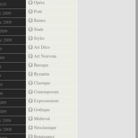
Opéra
2010
Pont
e 2009
Ruines
e 2009
Stade
2009
Styles
re 2009
Art Déco
9
Art Nouveau
009
Baroque
9
Byzantin
9
Classique
09
Contemporain
09
Expressioniste
2009
Gothique
2009
Médieval
e 2008
Néoclassique
e 2008
Renaissance