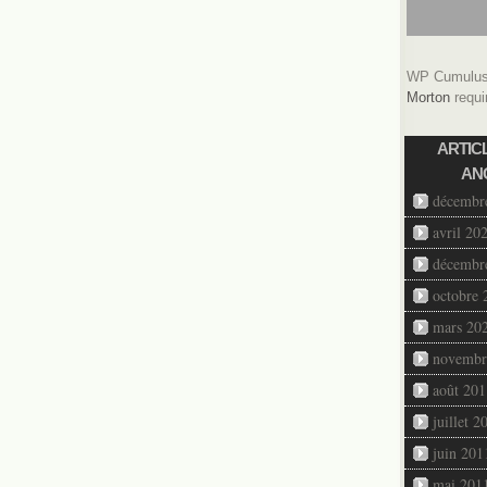
WP Cumulus 
Morton
requi
ARTIC
AN
décembr
avril 20
décembr
octobre 
mars 20
novembr
août 201
juillet 2
juin 201
mai 201