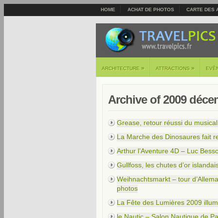
HOME
ACHAT DE PHOTOS
CARTE DES 
»
»
ARCHITECTURE
ATTRACTIONS
EVÈ
Archive of 2009 déce
Grease, retour réussi du musica
La Marche des Dinosaures fait r
Arthur l’Aventure 4D – Luc Besso
Gullfoss, les chutes d’or islandai
Weihnachtsmarkt – tour d’Allema
photos
La Fête des Lumières 2009 illumi
le Nautic – Salon Nautique de Pa