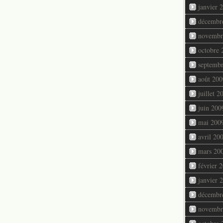
janvier 
décembr
novembr
octobre 
septemb
août 200
juillet 2
juin 200
mai 200
avril 20
mars 20
février 
janvier 
décembr
novembr