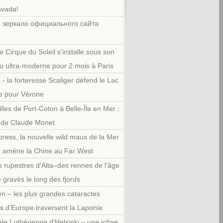
avada!
 зеркало официального сайта
e Cirque du Soleil s’installe sous son
u ultra-moderne pour 2 mois à Paris
 - la forteresse Scaliger défend le Lac
e pour Vérone
illes de Port-Coton à Belle-Île en Mer :
r de Claude Monet
press, la nouvelle wild maus de la Mer
e amène la Chine au Far West
 rupestres d’Alta–des rennes de l’âge
e gravés le long des fjords
en – les plus grandes cataractes
es d’Europe traversent la Laponie
le Luthérienne d’Helsinki – une icône