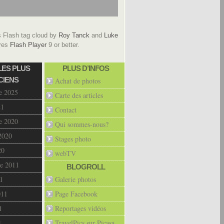
Flash tag cloud by
Roy Tanck
and
Luke
res
Flash Player
9 or better.
LES PLUS
PLUS D’INFOS
CIENS
Achat de photos
e 2025
Carte des articles
21
Contact
e 2020
Qui sommes-nous?
2020
Stages photo
20
webTV
e 2011
BLOGROLL
1
Galerie photos
011
Page Facebook
1
Reportages vidéos
1
TravelPics sur Picasa