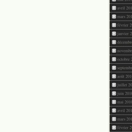
avril 20
mars 20
février 
janvier 
décembr
novembr
octobre 
septemb
août 201
juillet 2
juin 201
mai 201
avril 20
mars 20
février 