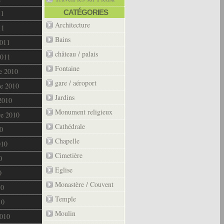
CATÉGORIES
11
Architecture
11
Bains
2011
château / palais
2011
Fontaine
e 2010
gare / aéroport
e 2010
Jardins
2010
Monument religieux
re 2010
Cathédrale
0
Chapelle
010
Cimetière
0
Eglise
0
Monastère / Couvent
10
Temple
10
Moulin
2010