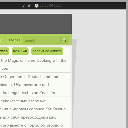
08 ao�t 2026
ED
UNESCO
TRIES
POPULAR
RECENT COMMENTS
 the Magic of Home Cooking with the
cipes
e Gegenden in Deutschland und
hinaus, Urlaubsvororte und
rhaltungsbericht von Znaki.fm
первоклассные азартные
ения в игровом сервисе Кэт Казино
е для себя превосходный мир
х игр вместе с порталом игрового