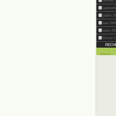
octobre 
septemb
juillet 2
mai 200
mars 20
février 
RECH