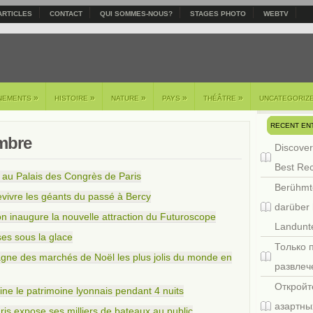
ARTICLES
CONTACT
QUI SOMMES-NOUS?
STAGES PHOTO
WEBTV
»
»
»
»
»
NEMENTS
HISTOIRE
NATURE
PAYS
THÉÂTRE
UNCATEGORIZ
RECENT EN
mbre
Discover
Best Re
l au Palais des Congrès de Paris
Berühmt
evivre les géants du passé à Bercy
darüber 
n inaugure la nouvelle attraction du Futuroscope
Landunte
ses sous la glace
Только 
gne des marchés de Noël les plus jolis du monde en
развлеч
Откройт
ne le patrimoine lyonnais pendant 4 nuits
азартны
ris expose ses milliers de bateaux au public