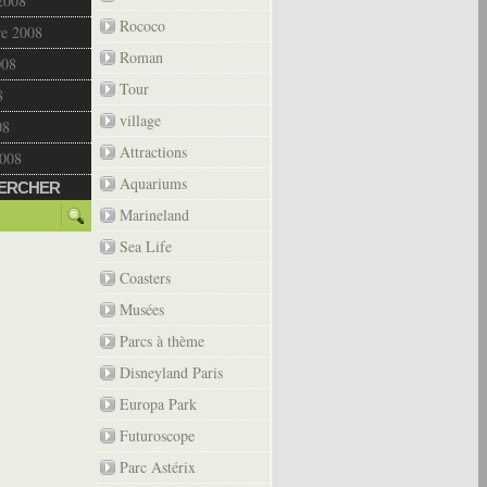
2008
Rococo
re 2008
Roman
008
Tour
8
village
08
Attractions
2008
Aquariums
ERCHER
Marineland
Sea Life
Coasters
Musées
Parcs à thème
Disneyland Paris
Europa Park
Futuroscope
Parc Astérix