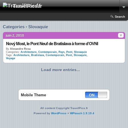
TravelPics.fr
Search
Categories › Slovaquie
juin 2, 2010
Nový Most, le Pont Neuf de Bratislava à forme d’OVNI
By
Alexandre Rosa
Categories:
Architecture
,
Contemporain
,
Pays
,
Pont
,
Slovaquie
Tags:
Architecture
,
Bratislava
,
Contemporain
,
Pont
,
Slovaquie
,
Voyage
Load more entries...
Mobile Theme
All content Copyright TravelPics.fr
Powered by
WordPress
+
WPtouch 1.9.19.4