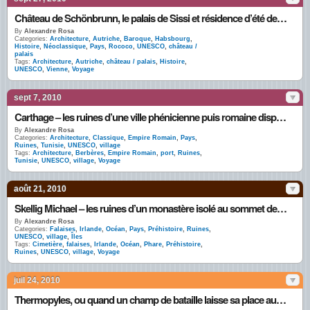
Château de Schönbrunn, le palais de Sissi et résidence d’été des Habsbourg
By
Alexandre Rosa
Categories:
Architecture
,
Autriche
,
Baroque
,
Habsbourg
,
Histoire
,
Néoclassique
,
Pays
,
Rococo
,
UNESCO
,
château /
palais
Tags:
Architecture
,
Autriche
,
château / palais
,
Histoire
,
UNESCO
,
Vienne
,
Voyage
sept 7, 2010
Carthage – les ruines d’une ville phénicienne puis romaine dispersées dans une banlieue hupée
By
Alexandre Rosa
Categories:
Architecture
,
Classique
,
Empire Romain
,
Pays
,
Ruines
,
Tunisie
,
UNESCO
,
village
Tags:
Architecture
,
Berbères
,
Empire Romain
,
port
,
Ruines
,
Tunisie
,
UNESCO
,
village
,
Voyage
août 21, 2010
Skellig Michael – les ruines d’un monastère isolé au sommet de l’île aux macareux
By
Alexandre Rosa
Categories:
Falaises
,
Irlande
,
Océan
,
Pays
,
Préhistoire
,
Ruines
,
UNESCO
,
village
,
Îles
Tags:
Cimetière
,
falaises
,
Irlande
,
Océan
,
Phare
,
Préhistoire
,
Ruines
,
UNESCO
,
village
,
Voyage
juil 24, 2010
Thermopyles, ou quand un champ de bataille laisse sa place aux sources chaudes