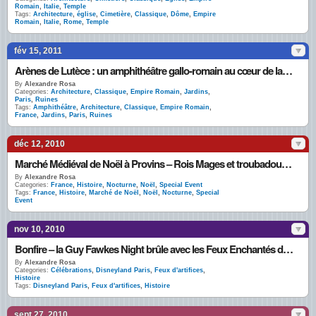
Romain
,
Italie
,
Temple
Tags:
Architecture
,
église
,
Cimetière
,
Classique
,
Dôme
,
Empire
Romain
,
Italie
,
Rome
,
Temple
fév 15, 2011
Arènes de Lutèce : un amphithéâtre gallo-romain au cœur de la capitale
By
Alexandre Rosa
Categories:
Architecture
,
Classique
,
Empire Romain
,
Jardins
,
Paris
,
Ruines
Tags:
Amphithéâtre
,
Architecture
,
Classique
,
Empire Romain
,
France
,
Jardins
,
Paris
,
Ruines
déc 12, 2010
Marché Médiéval de Noël à Provins – Rois Mages et troubadours animent banquet et bal d’époque
By
Alexandre Rosa
Categories:
France
,
Histoire
,
Nocturne
,
Noël
,
Special Event
Tags:
France
,
Histoire
,
Marché de Noël
,
Noël
,
Nocturne
,
Special
Event
nov 10, 2010
Bonfire – la Guy Fawkes Night brûle avec les Feux Enchantés de Mickey au Disney Village
By
Alexandre Rosa
Categories:
Célébrations
,
Disneyland Paris
,
Feux d'artifices
,
Histoire
Tags:
Disneyland Paris
,
Feux d'artifices
,
Histoire
sept 27, 2010