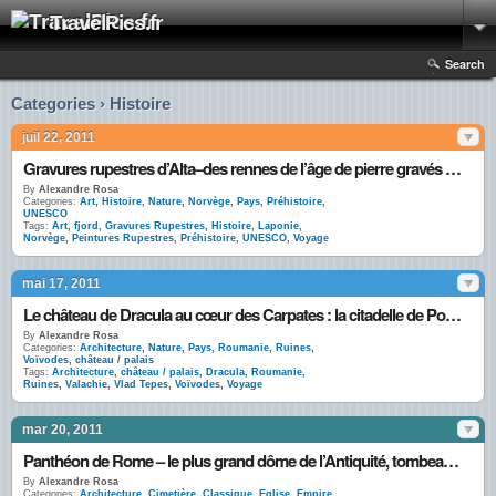
TravelPics.fr
Search
Categories › Histoire
juil 22, 2011
Gravures rupestres d’Alta–des rennes de l’âge de pierre gravés le long des fjords
By
Alexandre Rosa
Categories:
Art
,
Histoire
,
Nature
,
Norvège
,
Pays
,
Préhistoire
,
UNESCO
Tags:
Art
,
fjord
,
Gravures Rupestres
,
Histoire
,
Laponie
,
Norvège
,
Peintures Rupestres
,
Préhistoire
,
UNESCO
,
Voyage
mai 17, 2011
Le château de Dracula au cœur des Carpates : la citadelle de Poenari
By
Alexandre Rosa
Categories:
Architecture
,
Nature
,
Pays
,
Roumanie
,
Ruines
,
Voïvodes
,
château / palais
Tags:
Architecture
,
château / palais
,
Dracula
,
Roumanie
,
Ruines
,
Valachie
,
Vlad Tepes
,
Voïvodes
,
Voyage
mar 20, 2011
Panthéon de Rome – le plus grand dôme de l’Antiquité, tombeau des grands Hommes
By
Alexandre Rosa
Categories:
Architecture
,
Cimetière
,
Classique
,
Eglise
,
Empire