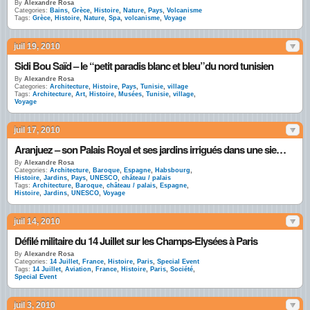
By
Alexandre Rosa
Categories:
Bains
,
Grèce
,
Histoire
,
Nature
,
Pays
,
Volcanisme
Tags:
Grèce
,
Histoire
,
Nature
,
Spa
,
volcanisme
,
Voyage
juil 19, 2010
Sidi Bou Saïd – le “petit paradis blanc et bleu”du nord tunisien
By
Alexandre Rosa
Categories:
Architecture
,
Histoire
,
Pays
,
Tunisie
,
village
Tags:
Architecture
,
Art
,
Histoire
,
Musées
,
Tunisie
,
village
,
Voyage
juil 17, 2010
Aranjuez – son Palais Royal et ses jardins irrigués dans une sierra aride
By
Alexandre Rosa
Categories:
Architecture
,
Baroque
,
Espagne
,
Habsbourg
,
Histoire
,
Jardins
,
Pays
,
UNESCO
,
château / palais
Tags:
Architecture
,
Baroque
,
château / palais
,
Espagne
,
Histoire
,
Jardins
,
UNESCO
,
Voyage
juil 14, 2010
Défilé militaire du 14 Juillet sur les Champs-Elysées à Paris
By
Alexandre Rosa
Categories:
14 Juillet
,
France
,
Histoire
,
Paris
,
Special Event
Tags:
14 Juillet
,
Aviation
,
France
,
Histoire
,
Paris
,
Société
,
Special Event
juil 3, 2010