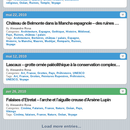
religieux
,
Océan
,
Ruines
,
Temple
,
Voyage
mai 22, 2010
Château de Belmonte dans la Mancha espagnole – des ruines Mudéjar bien préservées
By
Alexandre Rosa
Categories:
Architecture
,
Espagne
,
Gothique
,
Histoire
,
Médieval
,
Pays
,
Ruines
,
château / palais
Tags:
Architecture
,
Berbères
,
château / palais
,
Espagne
,
Histoire
,
la Mancha
,
Maures
,
Mudéjar
,
Remparts
,
Ruines
,
Voyage
mai 12, 2010
Lascaux – grotte ornée paléolithique à la conservation complexe : les coulisses
By
Alexandre Rosa
Categories:
Art
,
France
,
Grottes
,
Pays
,
Préhistoire
,
UNESCO
Tags:
Art
,
France
,
Grottes
,
Peintures Rupestres
,
Préhistoire
,
UNESCO
,
Voyage
avr 26, 2010
Falaises d’Etretat – l’arche et l’aiguille creuse d’Arsène Lupin
By
Alexandre Rosa
Categories:
Cinéma
,
Falaises
,
France
,
Nature
,
Océan
,
Pays
,
Vikings
Tags:
Cinéma
,
falaises
,
France
,
Nature
,
Océan
,
Voyage
Load more entries...