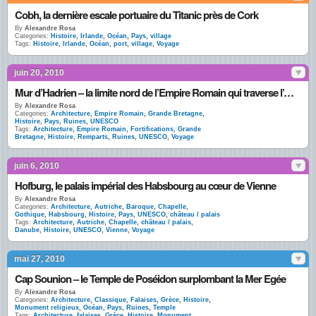
Cobh, la dernière escale portuaire du Titanic près de Cork
By
Alexandre Rosa
Categories:
Histoire
,
Irlande
,
Océan
,
Pays
,
village
Tags:
Histoire
,
Irlande
,
Océan
,
port
,
village
,
Voyage
juin 20, 2010
Mur d’Hadrien – la limite nord de l’Empire Romain qui traverse l’Angleterre
By
Alexandre Rosa
Categories:
Architecture
,
Empire Romain
,
Grande Bretagne
,
Histoire
,
Pays
,
Ruines
,
UNESCO
Tags:
Architecture
,
Empire Romain
,
Fortifications
,
Grande
Bretagne
,
Histoire
,
Remparts
,
Ruines
,
UNESCO
,
Voyage
juin 6, 2010
Hofburg, le palais impérial des Habsbourg au cœur de Vienne
By
Alexandre Rosa
Categories:
Architecture
,
Autriche
,
Baroque
,
Chapelle
,
Gothique
,
Habsbourg
,
Histoire
,
Pays
,
UNESCO
,
château / palais
Tags:
Architecture
,
Autriche
,
Chapelle
,
château / palais
,
Danube
,
Histoire
,
UNESCO
,
Vienne
,
Voyage
mai 27, 2010
Cap Sounion – le Temple de Poséidon surplombant la Mer Egée
By
Alexandre Rosa
Categories:
Architecture
,
Classique
,
Falaises
,
Grèce
,
Histoire
,
Monument religieux
,
Océan
,
Pays
,
Ruines
,
Temple
Tags:
Architecture
,
falaises
,
Grèce
,
Histoire
,
Monument