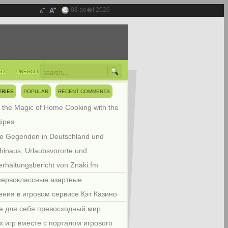
08 ao�t 2026
ED
UNESCO
TRIES
POPULAR
RECENT COMMENTS
 the Magic of Home Cooking with the
cipes
e Gegenden in Deutschland und
hinaus, Urlaubsvororte und
rhaltungsbericht von Znaki.fm
первоклассные азартные
ения в игровом сервисе Кэт Казино
е для себя превосходный мир
х игр вместе с порталом игрового