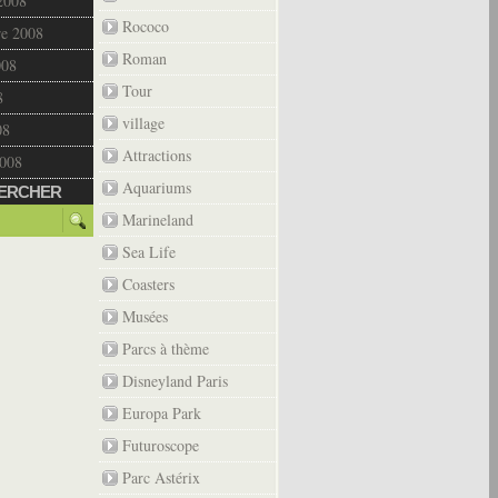
2008
Rococo
re 2008
Roman
008
Tour
8
village
08
Attractions
2008
Aquariums
ERCHER
Marineland
Sea Life
Coasters
Musées
Parcs à thème
Disneyland Paris
Europa Park
Futuroscope
Parc Astérix