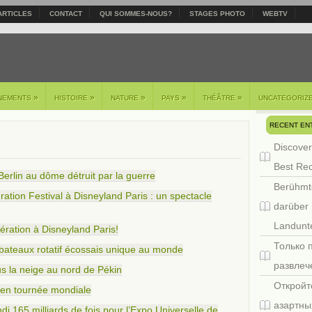
ARTICLES
CONTACT
QUI SOMMES-NOUS?
STAGES PHOTO
WEBTV
»
»
»
»
»
NEMENTS
HISTOIRE
NATURE
PAYS
THÉÂTRE
UNCATEGORIZ
RECENT EN
Discover
Best Re
Berlin au dôme détruit par la guerre
Berühmt
ion Festival à Disneyland Paris : un spectacle
darüber 
Landunte
ération à Disneyland Paris!
Только 
bateaux rotatif écossais unique au monde
развлеч
s la neige au nord de Pékin
Откройт
 en tournée mondiale
азартны
di 165 milliards de fois pour l’Expo Universelle de