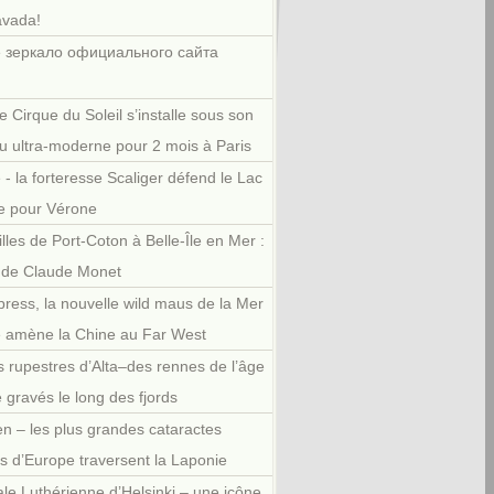
avada!
 зеркало официального сайта
e Cirque du Soleil s’installe sous son
u ultra-moderne pour 2 mois à Paris
 - la forteresse Scaliger défend le Lac
e pour Vérone
illes de Port-Coton à Belle-Île en Mer :
r de Claude Monet
press, la nouvelle wild maus de la Mer
e amène la Chine au Far West
 rupestres d’Alta–des rennes de l’âge
e gravés le long des fjords
en – les plus grandes cataractes
es d’Europe traversent la Laponie
le Luthérienne d’Helsinki – une icône