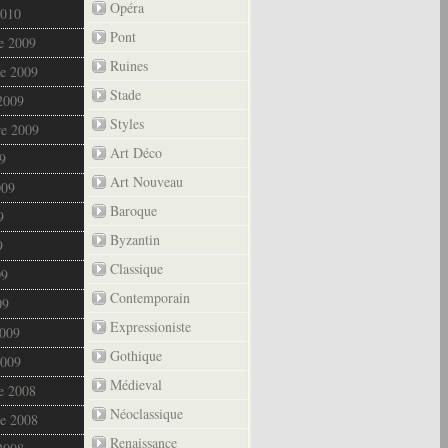
Opéra
2010
Pont
e 2009
Ruines
e 2009
Stade
2009
Styles
re 2009
Art Déco
9
Art Nouveau
009
Baroque
9
Byzantin
9
Classique
09
Contemporain
09
Expressioniste
2009
Gothique
2009
Médieval
e 2008
Néoclassique
e 2008
Renaissance