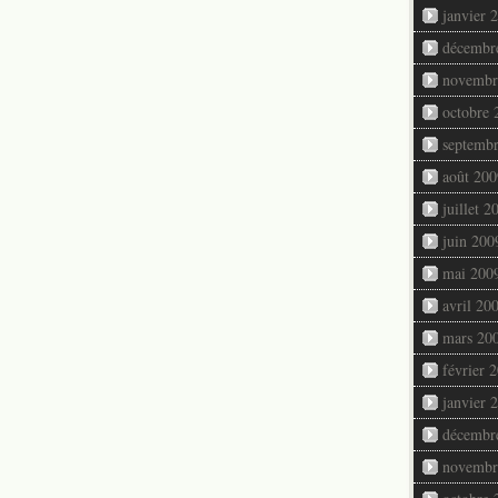
janvier 
décembr
novembr
octobre 
septemb
août 200
juillet 2
juin 200
mai 200
avril 20
mars 20
février 
janvier 
décembr
novembr