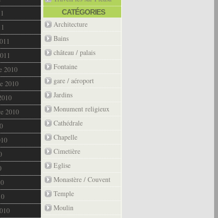
CATÉGORIES
11
Architecture
11
Bains
2011
château / palais
2011
Fontaine
e 2010
gare / aéroport
e 2010
Jardins
2010
Monument religieux
re 2010
Cathédrale
0
Chapelle
010
Cimetière
0
Eglise
0
Monastère / Couvent
10
Temple
10
Moulin
2010