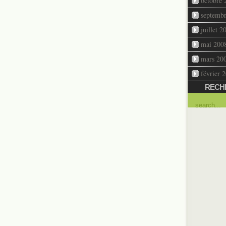
octobre 
septemb
juillet 2
mai 200
mars 20
février 
RECH