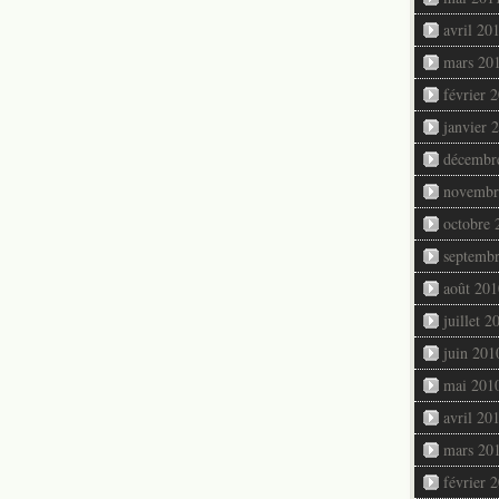
avril 20
mars 20
février 
janvier 
décembr
novembr
octobre 
septemb
août 201
juillet 2
juin 201
mai 201
avril 20
mars 20
février 