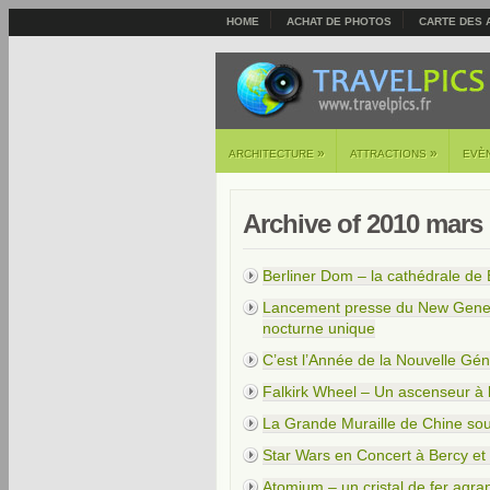
HOME
ACHAT DE PHOTOS
CARTE DES 
»
»
ARCHITECTURE
ATTRACTIONS
EVÈ
Archive of 2010 mars
Berliner Dom – la cathédrale de 
Lancement presse du New Generat
nocturne unique
C’est l’Année de la Nouvelle Gén
Falkirk Wheel – Un ascenseur à 
La Grande Muraille de Chine sou
Star Wars en Concert à Bercy et
Atomium – un cristal de fer agran