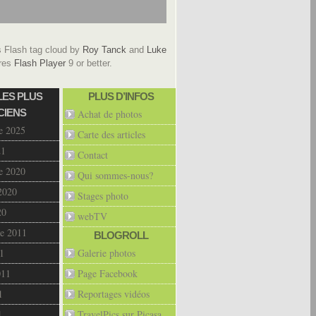
Flash tag cloud by
Roy Tanck
and
Luke
res
Flash Player
9 or better.
LES PLUS
PLUS D’INFOS
CIENS
Achat de photos
e 2025
Carte des articles
21
Contact
e 2020
Qui sommes-nous?
2020
Stages photo
20
webTV
e 2011
BLOGROLL
1
Galerie photos
011
Page Facebook
1
Reportages vidéos
1
TravelPics sur Picasa