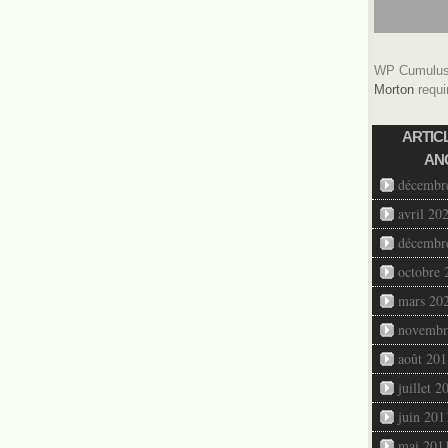
WP Cumulus 
Morton
requi
ARTIC
AN
décembr
avril 20
décembr
octobre 
mars 20
novembr
août 201
juillet 2
juin 201
mai 201