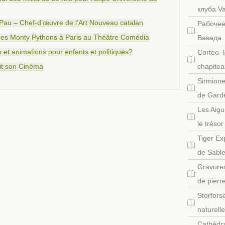
клуба V
 Pau – Chef-d’œuvre de l’Art Nouveau catalan
Рабочее
des Monty Pythons à Paris au Théâtre Comédia
Вавада
 et animations pour enfants et politiques?
Corteo–l
it son Cinéma
chapitea
Sirmione
de Gard
Les Aigu
le tréso
Tiger Ex
de Sabl
Gravures
de pierr
Storfors
naturell
Cathédra