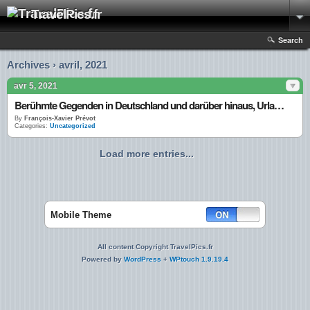
TravelPics.fr
Search
Archives › avril, 2021
avr 5, 2021
Berühmte Gegenden in Deutschland und darüber hinaus, Urlaubsvororte und Landunterhaltungsbericht von Znaki.fm
By
François-Xavier Prévot
Categories:
Uncategorized
Load more entries...
Mobile Theme
All content Copyright TravelPics.fr
Powered by
WordPress
+
WPtouch 1.9.19.4