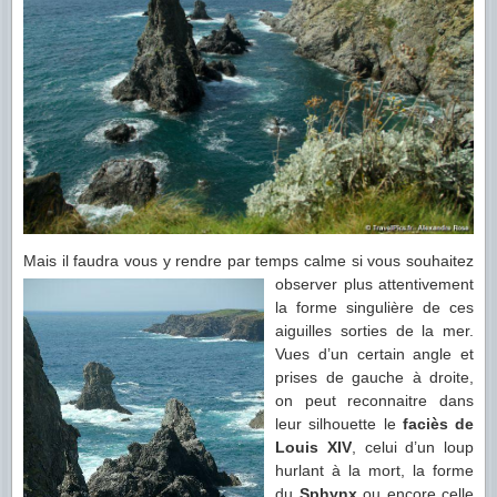
Mais il faudra vous y rendre par temps calme si vous souhaitez
observer plus attentivement
la forme singulière de ces
aiguilles sorties de la mer.
Vues d’un certain angle et
prises de gauche à droite,
on peut reconnaitre dans
leur silhouette le
faciès de
Louis XIV
, celui d’un loup
hurlant à la mort, la forme
du
Sphynx
ou encore celle