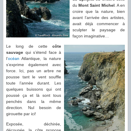
du
Mont Saint Michel
. A en
croire que la nature, bien
avant l’arrivée des artistes,
avait déjà commencer à
sculpter le paysage de
façon imaginative…
Le long de
cette
côte
sauvage
qui s’étend face à
l’
océan
Atlantique, la nature
s’exprime également avec
force. Ici, pas un arbre ne
pousse tant le vent souffle
toute l’année durant. Les
quelques buissons qui ont
poussé ça et là sont tous
penchés dans la même
direction. Nul besoin de
girouette par ici!
Exposée, déchirée,
découpée, la côte propose