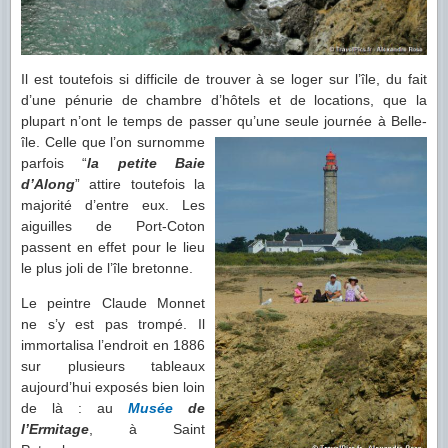
Il est toutefois si difficile de trouver à se loger sur l’île, du fait
d’une pénurie de chambre d’hôtels et de locations, que la
plupart n’ont le temps de passer
qu’une seule journée à Belle-
île. Celle que l’on surnomme
parfois “
la petite Baie
d’Along
” attire toutefois la
majorité d’entre eux. Les
aiguilles de Port-Coton
passent en effet pour le lieu
le plus joli de l’île bretonne.
Le peintre Claude Monnet
ne s’y est pas trompé. Il
immortalisa l’endroit en 1886
sur plusieurs tableaux
aujourd’hui exposés bien loin
de là : au
Musée
de
l’Ermitage
, à Saint