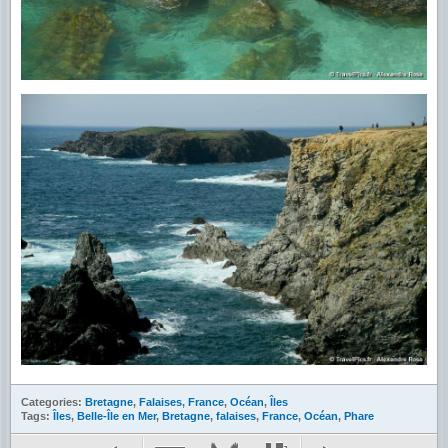
Categories:
Bretagne
,
Falaises
,
France
,
Océan
,
Îles
Tags:
Îles
,
Belle-Île en Mer
,
Bretagne
,
falaises
,
France
,
Océan
,
Phare