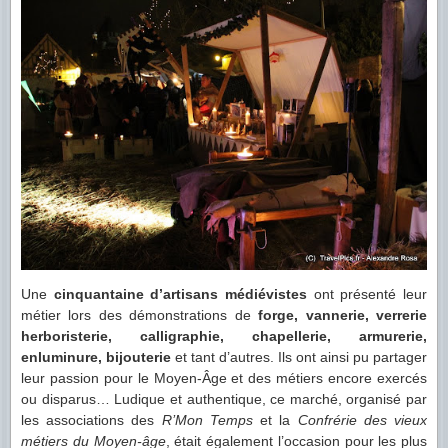
Une
cinquantaine d’artisans médiévistes
ont présenté leur
métier lors des démonstrations de
forge, vannerie, verrerie
herboristerie, calligraphie, chapellerie, armurerie,
enluminure, bijouterie
et tant d’autres. Ils ont ainsi pu partager
leur passion pour le Moyen-Âge et des métiers encore exercés
ou disparus… Ludique et authentique, ce marché, organisé par
les associations des
R’Mon Temps
et la
Confrérie des vieux
métiers du Moyen-âge
, était également l’occasion pour les plus