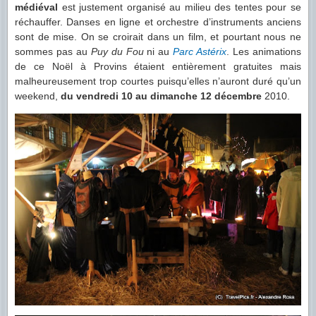
médiéval
est justement organisé au milieu des tentes pour se
réchauffer. Danses en ligne et orchestre d’instruments anciens
sont de mise. On se croirait dans un film, et pourtant nous ne
sommes pas au
Puy du Fou
ni au
Parc Astérix
. Les animations
de ce Noël à Provins étaient entièrement gratuites mais
malheureusement trop courtes puisqu’elles n’auront duré qu’un
weekend,
du vendredi 10 au dimanche 12 décembre
2010.