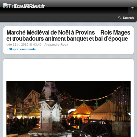
TravelPics.fr
Search
Marché Médiéval de Noël à Provins – Rois Mages
et troubadours animent banquet et bal d’époque
déc 12th, 2010 @ 03:40 › Alexandre Rosa
↓ Skip to comments