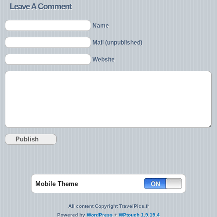
Leave A Comment
Name
Mail (unpublished)
Website
Mobile Theme
All content Copyright TravelPics.fr
Powered by
WordPress
+
WPtouch 1.9.19.4