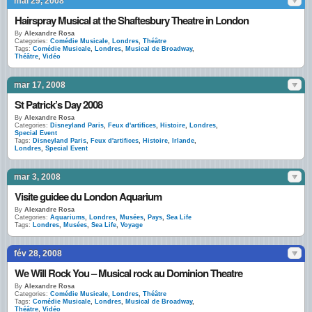
mai 29, 2008
Hairspray Musical at the Shaftesbury Theatre in London
By
Alexandre Rosa
Categories:
Comédie Musicale
,
Londres
,
Théâtre
Tags:
Comédie Musicale
,
Londres
,
Musical de Broadway
,
Théâtre
,
Vidéo
mar 17, 2008
St Patrick’s Day 2008
By
Alexandre Rosa
Categories:
Disneyland Paris
,
Feux d'artifices
,
Histoire
,
Londres
,
Special Event
Tags:
Disneyland Paris
,
Feux d'artifices
,
Histoire
,
Irlande
,
Londres
,
Special Event
mar 3, 2008
Visite guidee du London Aquarium
By
Alexandre Rosa
Categories:
Aquariums
,
Londres
,
Musées
,
Pays
,
Sea Life
Tags:
Londres
,
Musées
,
Sea Life
,
Voyage
fév 28, 2008
We Will Rock You – Musical rock au Dominion Theatre
By
Alexandre Rosa
Categories:
Comédie Musicale
,
Londres
,
Théâtre
Tags:
Comédie Musicale
,
Londres
,
Musical de Broadway
,
Théâtre
,
Vidéo