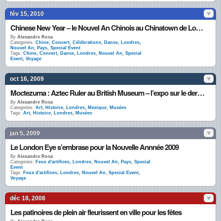
fév 15, 2010
Chinese New Year – le Nouvel An Chinois au Chinatown de Londres
By
Alexandre Rosa
Categories:
Chine
,
Concert
,
Célébrations
,
Danse
,
Londres
,
Nouvel An
,
Pays
,
Special Event
Tags:
Chine
,
Concert
,
Danse
,
Londres
,
Nouvel An
,
Special
Event
,
Voyage
oct 16, 2009
Moctezuma : Aztec Ruler au British Museum – l’expo sur le dernier empereur Aztèque
By
Alexandre Rosa
Categories:
Art
,
Histoire
,
Londres
,
Mexique
,
Musées
Tags:
Art
,
Histoire
,
Londres
,
Musées
jan 5, 2009
Le London Eye s’embrase pour la Nouvelle Annnée 2009
By
Alexandre Rosa
Categories:
Feux d'artifices
,
Londres
,
Nouvel An
,
Pays
,
Special
Event
Tags:
Feux d'artifices
,
Londres
,
Nouvel An
,
Special Event
,
Voyage
déc 18, 2008
Les patinoires de plein air fleurissent en ville pour les fêtes