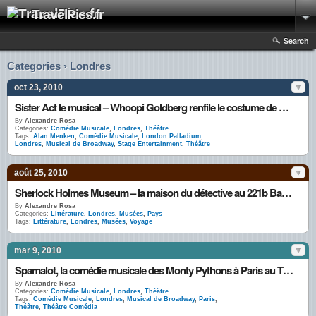
TravelPics.fr
Search
Categories › Londres
oct 23, 2010
Sister Act le musical – Whoopi Goldberg renfile le costume de nonne au London Palladium
By
Alexandre Rosa
Categories:
Comédie Musicale
,
Londres
,
Théâtre
Tags:
Alan Menken
,
Comédie Musicale
,
London Palladium
,
Londres
,
Musical de Broadway
,
Stage Entertainment
,
Théâtre
août 25, 2010
Sherlock Holmes Museum – la maison du détective au 221b Baker Street
By
Alexandre Rosa
Categories:
Littérature
,
Londres
,
Musées
,
Pays
Tags:
Littérature
,
Londres
,
Musées
,
Voyage
mar 9, 2010
Spamalot, la comédie musicale des Monty Pythons à Paris au Théâtre Comédia
By
Alexandre Rosa
Categories:
Comédie Musicale
,
Londres
,
Théâtre
Tags:
Comédie Musicale
,
Londres
,
Musical de Broadway
,
Paris
,
Théâtre
,
Théâtre Comédia