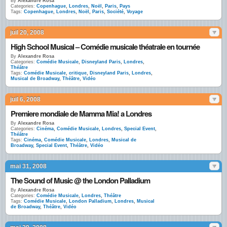
By
Alexandre Rosa
Categories:
Copenhague
,
Londres
,
Noël
,
Paris
,
Pays
Tags:
Copenhague
,
Londres
,
Noël
,
Paris
,
Société
,
Voyage
juil 20, 2008
High School Musical – Comédie musicale théatrale en tournée
By
Alexandre Rosa
Categories:
Comédie Musicale
,
Disneyland Paris
,
Londres
,
Théâtre
Tags:
Comédie Musicale
,
critique
,
Disneyland Paris
,
Londres
,
Musical de Broadway
,
Théâtre
,
Vidéo
juil 6, 2008
Premiere mondiale de Mamma Mia! a Londres
By
Alexandre Rosa
Categories:
Cinéma
,
Comédie Musicale
,
Londres
,
Special Event
,
Théâtre
Tags:
Cinéma
,
Comédie Musicale
,
Londres
,
Musical de
Broadway
,
Special Event
,
Théâtre
,
Vidéo
mai 31, 2008
The Sound of Music @ the London Palladium
By
Alexandre Rosa
Categories:
Comédie Musicale
,
Londres
,
Théâtre
Tags:
Comédie Musicale
,
London Palladium
,
Londres
,
Musical
de Broadway
,
Théâtre
,
Vidéo